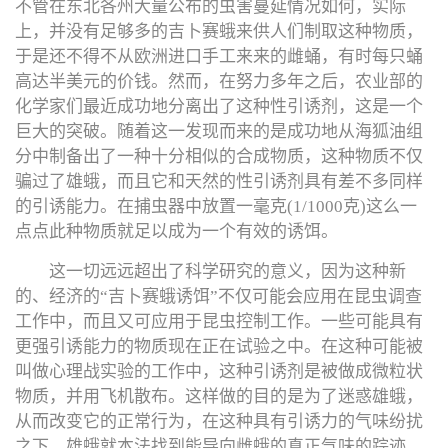
不管在东北各州大量公布的虫害蔓延情况如何，实际
上，并没有足够多的吉卜赛蛾来供人们制取这种物质，
于是还不得不从欧洲进口手工来来的雌蛹，有时每只蛹
高达半美元的价钱。然而，在努力多年之后，农业部的
化学家们最近成功地分离出了这种性引诱剂，这是一个
巨大的突破。随着这一发现而来的是成功地从海狐油组
分中制备出了一种十分相似的合成物质，这种物质不仅
骗过了雄蛾，而且它和天然的性引诱剂具有差不多同样
的引诱能力。在捕虫器中放置一毫克(1/1000克)这么一
点点此种物质就足以成为一个有效的诱饵。
这一切远远超出了科学研究的意义，因为这种新
的、经济的“吉卜赛蛾诱饵”不仅可能会应用在昆虫调查
工作中，而且又可应用于昆虫控制工作。一些可能具有
更强引诱能力的物质现在正在试验之中。在这种可能被
叫做心理战实验的工作中，这种引诱剂是被做成微粒状
物质，并用飞机散布。这样做的目的是为了迷惑雄蛾，
从而改变它的正常行为，在这种具有引诱力的气味纷扰
之下，雄蛾就本法找到能导向雌蛾的真正气味的踪迹。