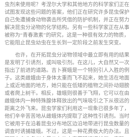
虫剂来使用呢？考涅尔大学和其他地方的科学家们正在
试图发现这些问题的答案，他们正在研究许多昆虫保护
自己免遭捕食动物袭击所凭借的防护机制，并正在努力
解决昆虫分泌物的化学结构。另有一些科学家正在从事
被称为“青春激素”的研究，这是一种很有效力的物质，
它能阻止昆虫幼虫在生长到一定阶段之前发生突变。
也许，在开拓昆虫分泌物领域中最立即有用的结果
是发明了引诱剂，或叫吸引剂。在这儿，大自然又一次
指出了前进的道路。吉卜赛蛾是一个特别引人入胜的例
子。这类雌娥由于身体太重而飞不起来，她生活在地面
上或近地面的地方，她只能在低矮的植物之间扑动翅膀
或者爬上树干。相反，雄蛾则很善于飞翔，它可以在由
雌蛾体内一种特殊腺体释放出的气味吸引之下从很远的
距离之外飞来。昆虫学家们利用这一现象已很多年了，
他们辛辛苦苦地从雌蛾体内提取了这种性引诱剂。当时
它被用于在沿着昆虫分布地区边沿地带进行昆虫数量的
调查时诱捕雄蛾。不过，这是一种花费极大的办法。且