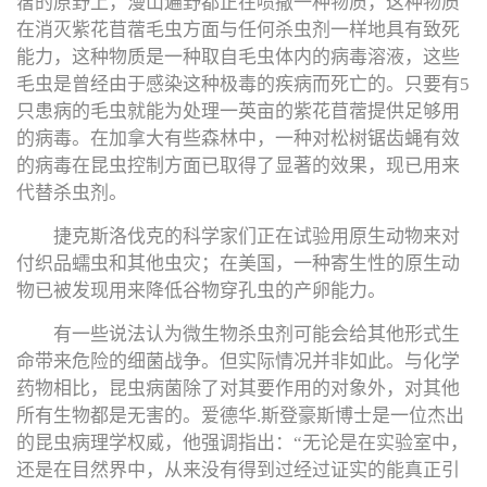
蓿的原野上，漫山遍野都正在喷撒一种物质，这种物质
在消灭紫花苜蓿毛虫方面与任何杀虫剂一样地具有致死
能力，这种物质是一种取自毛虫体内的病毒溶液，这些
毛虫是曾经由于感染这种极毒的疾病而死亡的。只要有5
只患病的毛虫就能为处理一英亩的紫花苜蓿提供足够用
的病毒。在加拿大有些森林中，一种对松树锯齿蝇有效
的病毒在昆虫控制方面已取得了显著的效果，现已用来
代替杀虫剂。
捷克斯洛伐克的科学家们正在试验用原生动物来对
付织品蠕虫和其他虫灾；在美国，一种寄生性的原生动
物已被发现用来降低谷物穿孔虫的产卵能力。
有一些说法认为微生物杀虫剂可能会给其他形式生
命带来危险的细菌战争。但实际情况并非如此。与化学
药物相比，昆虫病菌除了对其要作用的对象外，对其他
所有生物都是无害的。爱德华.斯登豪斯博士是一位杰出
的昆虫病理学权威，他强调指出：“无论是在实验室中，
还是在目然界中，从来没有得到过经过证实的能真正引