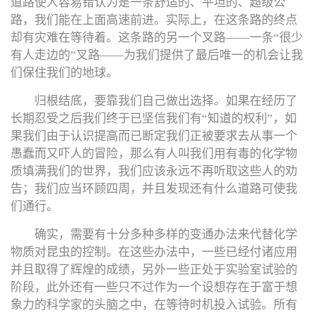
道路使人容易错认为是一条舒适的、平坦的、超级公
路，我们能在上面高速前进。实际上，在这条路的终点
却有灾难在等待着。这条路的另一个叉路——一条“很少
有人走边的”叉路——为我们提供了最后唯一的机会让我
们保住我们的地球。
归根结底，要靠我们自己做出选择。如果在经历了
长期忍受之后我们终于已坚信我们有“知道的权利”，如
果我们由于认识提高而已断定我们正被要求去从事一个
愚蠢而又吓人的冒险，那么有人叫我们用有毒的化学物
质填满我们的世界，我们应该永远不再听取这些人的劝
告；我们应当环顾四周，并且发现还有什么道路可使我
们通行。
确实，需要有十分多种多样的变通办法来代替化学
物质对昆虫的控制。在这些办法中，一些已经付诸应用
并且取得了辉煌的成绩，另外一些正处于实验室试验的
阶段，此外还有一些只不过作为一个设想存在于富于想
象力的科学家的头脑之中，在等待时机投入试验。所有