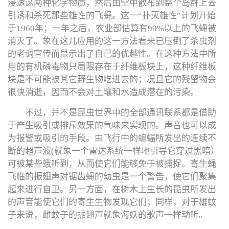
浸透这两种化学物质，然后由空中散布到整个岛群上去
引诱和杀死那些雄性的飞蝇。这一“扑灭雄性”计划开始
于1960年；一年之后，农业部估算有99%以上的飞蝇被
消灭了。象在这儿应用的这一方法看来已压倒了杀虫剂
的老调宣传而显示出了自己的优越性。在这种方法中所
用的有机磷毒物只局限存在于纤维板块上，这种纤维板
块是不可能被其它野生物吃进去的；况且它的残留物会
很快消逝，因而不会对土壤和水造成潜在的污染。
不过，并不是昆虫世界中的全部通讯联系都是借助
于产生吸引或排斥效果的气味来实现的。声音也可以成
为报警或吸引的手段。由飞行中的蝙蝠所发出的连续不
断的超声波(就象一个雷达系统一样地引导它穿过黑暗）
可被某些蛾听到，从而使它们能够免于被捕捉。寄生蝇
飞临的振翅声对锯齿蝇的幼虫是一个警告，使它们聚集
起来进行自卫。另一方面，在树木上生长的昆虫所发出
的声音能使它们的寄生生物发现它们；同样，对于雄蚊
子来说，雌蚊子的振翅声就象海妖的歌声一样动听。