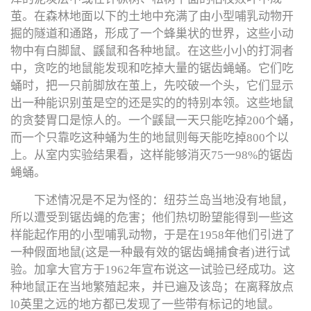
茧。在森林地面以下的土地中充满了由小型哺乳动物开
掘的隧道和通路，形成了一个蜂巢状的世界，这些小动
物中有白脚鼠、鼷鼠和各种地鼠。在这些小小的打洞者
中，贪吃的地鼠能发现和吃掉大量的锯齿蝇蛹。它们吃
蛹时，把一只前脚放在茧上，先咬破一个头，它们显示
出一种能识别茧是空的还是实的的特别本领。这些地鼠
的贪婪胃口是惊人的。一个鼷鼠一天只能吃掉200个蛹，
而一个只靠吃这种蛹为生的地鼠则每天能吃掉800个以
上。从室内实验结果看，这样能够消灭75一98%的锯齿
蝇蛹。
下述情况是不足为怪的：纽芬兰岛当地没有地鼠，
所以遭受到锯齿蝇的危害；他们热切盼望能得到一些这
样能起作用的小型哺乳动物，于是在1958年他们引进了
一种假面地鼠(这是一种最有效的锯齿蝇捕食者)进行试
验。加拿大官方于1962年宣布说这一试验已经成功。这
种地鼠正在当地繁殖起来，并已遍及该岛；在离释放点
l0英里之远的地方都已发现了一些带有标记的地鼠。