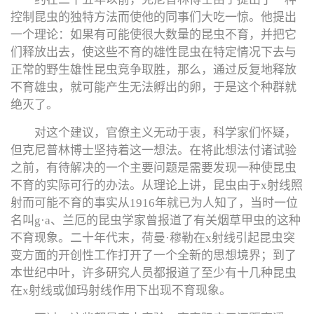
控制昆虫的独特方法而使他的同事们大吃一惊。他提出
一个理论：如果有可能使很大数量的昆虫不育，并把它
们释放出去，使这些不育的雄性昆虫在特定情况下去与
正常的野生雄性昆虫竞争取胜，那么，通过反复地释放
不育雄虫，就可能产生无法孵出的卵，于是这个种群就
绝灭了。
对这个建议，官僚主义无动于衷，科学家们怀疑，
但克尼普林博士坚持着这一想法。在将此想法付诸试验
之前，有待解决的一个主要问题是需要发现一种使昆虫
不育的实际可行的办法。从理论上讲，昆虫由于x射线照
射而可能不育的事实从1916年就已为人知了，当时一位
名叫g·a、兰厄的昆虫学家曾报道了有关烟草甲虫的这种
不育现象。二十年代末，荷曼·穆勒在x射线引起昆虫突
变方面的开创性工作打开了一个全新的思想境界；到了
本世纪中叶，许多研究人员都报道了至少有十几种昆虫
在x射线或伽玛射线作用下出现不育现象。