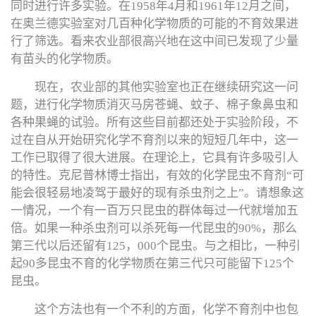
同时进行许多实验。在1958年4月和1961年12月之间，
在奥兰德实验室对几百种化学物质的可能的不育效果进
行了筛选。看来农业部很高兴地在这中间已发现了少量
有苗头的化学物质。
现在，农业部的其他实验室也正在继续研究这一问
题，进行化学物质消灭马房苍蝇、蚊子、棉子象鼻虫和
各种果蝇的试验。所有这些目前都还处于实验阶段，不
过在自从开始研究化学不育剂以来的短短几年中，这一
工作已取得了很大进展。在理论上，它具有许多吸引人
的特性。克尼普林博士指出，有效的化学昆虫不育剂“可
能会很轻易地凌驾于最好的现有杀虫剂之上”。请想象这
一情况，一个有一百万只昆虫的群体每过一代就增加五
倍。如果一种杀虫剂可以杀死每一代昆虫的90%，那么
第三代以后还留有125，000个昆虫。与之相比，一种引
起90多昆虫不育的化学物质在第三代只可能留下125个
昆虫。
这个方法也有一个不利的方面，化学不育剂中也包