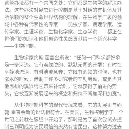
这些办法都有一个共同之处：它们都是生物学的解决办
法。这些办法对昆虫进行控制是基于对话的有机体及其
所依赖的整个生命世界结构的理解。在生物学广袤的领
域中各种有代表性的专家——昆虫学家、病理学家、遗
传学家、生理学家、生物化学家、生态学家——都正在
将他们的知识和他们创造性灵感贡献给一个新兴科学
——生物控制。
生物学家约翰.霍普金斯说：“任何一门科学都好象
是一条河流。它有着朦胧的、默默无闻的开端；有时在
平静地流淌，有时湍流急奔；它既有涸竭的时候，也有
涨水的时候。借助于许多研究者的辛勤劳动，或是当其
他思想的溪流给它带来补给时，它就获得了前进的势
头，它被逐渐发展起来的概念和归纳不断加深和加宽”。
从生物控制科学的现代情况来看，它的发展正与约
翰·霍普金斯的说法相符合。在美国，生物控制学于一个
世纪之前就在朦胧中开始了，那时是为了首次尝试去控
制已判明成为农民烦恼的天然有害昆虫，这种努力过去