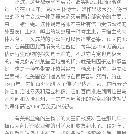
不过，这些都是室内实验，离实际应用还距离遥
远。约在1950年，克尼普林博士开始作出极大努力将昆
虫的不育性变成一种武器来消灭美国南部家畜的主要害
虫——螺丝蝇。这种蝇是将卵产在所有流血受伤动物的
外露伤口上的。孵出的幼虫是一种寄生虫，靠宿主的肉
体为食。一头成熟的小公牛可以因严重感染，10天内死
去，在美国因此而损失的牲畜估计每年达4000万美元。
估计野生动物的损失是困难的，不过它肯定也是极大
的。得克萨斯州某些区域鹿的稀少就是归因于这种螺丝
蝇。这是一种热带或亚热带昆虫，栖息于南美、中美和
墨西哥，在美国它们通常局限在西南部。然而，约在
1933年，它们意外地进入了佛罗里达州，那儿的气候允
许它们活过冬天和建立种群。它们甚而推进到阿拉巴马
州南部和佐治亚州，于是东南部各州的家畜业很快就受
到每年高达2000万美元的损失。
有关螺丝蝇的生物学的大量情报资料已在那几年中
被得克萨斯州农业部的科学家们收集起来了。1954年，
在佛罗里达岛上进行了一些预备性现场实验之后，克尼