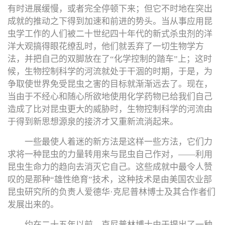
有时进展缓慢，或者完全停顿下来；但它不时地在突出
成就的推动之下得到加速和前进的势头。当从事应用昆
虫学工作的人们被二十世纪四十年代的新式杀虫剂的洋
洋大观搞得眼花缭乱时，他们就丢弃了一切生物学方
法，并把自己的双脚放在了“化学控制的踏车”上；这时
候，生物控制科学的河流就处于干涸的时期，于是，为
争取使世界免受昆虫之害的目标就渐渐远去了。现在，
当由于不经心和随心所欲地使用化学药物已给我们自己
造成了比对昆虫更大的威胁时，生物控制科学的河流由
于得到新思想源泉的接济才又重新流淌起来。
一些最使人着迷的新方法是这样一些方法，它们力
求将一种昆虫的力量转用来与昆虫自己作对，——利用
昆虫生命力的趋向去消灭它自己。这些成就中最令人赞
叹的是那种“雄性绝育”技术，这种技术是由美国农业部
昆虫研究所的负责人爱德华·克尼普林博士及其合作者们
发展出来的。
约在二十五年以前，克尼普林博士由于提出了一种