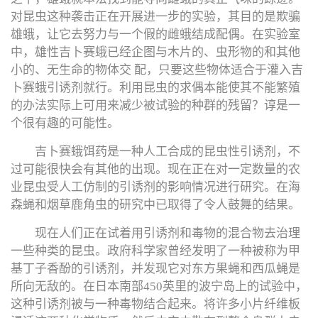
对昆虫这种袭击正在开展进一步的实验，其目的是欺骗
雄蛾，让它去努力与一个假的雌蛾结成配偶。在实验室
中，雄性吉卜赛蛾已经企图与木片的、虫形物的和其他
小的、无生命的物体交 配，只要这些物体适合于灌入吉
卜赛蛾引诱剂就行。利用昆虫的求偶本能使其不能繁殖
的办法实际上可用来减少被试验的种群的残留？谆是一
个很有趣的可能性。
吉卜赛蛾饵药是一种人工合成的昆虫性引诱剂，不
过可能很快会有其他的出现。现在正在对一定数量的农
业昆虫受人工仿制的引诱剂的影响情况进行研究。在海
森蝇和烟草鹿角虫的研究中已取得了令人鼓舞的结果。
现在人们正在试着用引诱剂和毒物的混合物去治理
一些种类的昆虫。政府科学家曾经发明了一种被称为甲
基丁子香酚的引诱剂，并发现它对东方果蝇和西瓜蝇是
所向无敌的。在日本南部450英里的波宁岛上的试验中，
这种引诱剂被与一种毒物结合起来。将许多小片纤维板