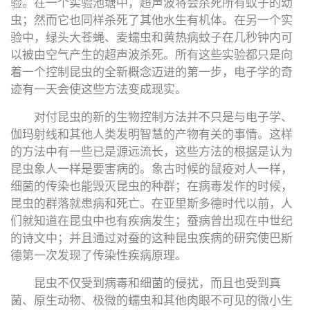
验。在一个实验池塘中，超声波将会杀死所有蚊子的幼
虫；然而它也同样杀死了其他水生有机体。在另一个实
验中，绿头大苍蝇、麦蠕虫和黄热病蚊子在几秒钟内可
以被由空气产生的超声波杀死。所有这些实验都只是向
着一个控制昆虫的全新概念迈进的第一步，电子学的奇
迹有一天会使这些方法变成现实。
对付昆虫的新的生物控制方法并不只是与电子学、
伽玛射线和其他人类发明智慧的产物有关的事情。这样
的方法中有一些已是源远流长，这些方法的根据是认为
昆虫象人一样是要害病的。象古时候的鼠疫对人一样，
细菌的传染也能毁灭昆虫的种群；在病毒发作的时候，
昆虫的群落就患病和死亡。在亚里斯多德时代以前，人
们就知道在昆虫中也有疾病发生；蚕病曾出现在中世纪
的诗文中；并且通过对蚕的这种昆虫疾病的研究使巴斯
德第一次发现了传染性疾病原理。
昆虫不仅受到病毒和细菌的侵扰，而且也受到真
菌、原生动物、极微的蠕虫和其他肉眼不可见的微小生