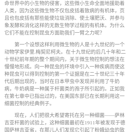
命世界中的小生物的侵害，这些微小生命全面地援助着
人类，因为这些微生物不仅包皮括着致病的有机体，页
且也包皮括有那些能使垃圾消除、使土壤肥沃、并参与
象发酵和消化这样的无数生物学过程的有机体。为什么
它们不能在控制昆虫方面助我们一臂之力呢？
第一个设想这样利用微生物的人是十九世纪的一个
动物学家伊里.梅契尼柯夫。在十九世纪的后几十年和二
十世纪前年期的整个期间内，关于微生物控制的想法在
慢慢地形成。向一种昆虫的环境中引入一种疾病而使这
种昆虫可以得到控制的第一个证据是在二十世纪三十年
代后期出现的，当时在日本甲虫中发现并利用了牛奶
病，牛奶病是一种属于杆菌类的孢子所引起的。正如我
在第七章中已指出过的，在美国东部已在长期利用这一
细菌控制的经典例子。
现在，人们把很大希望寄托在另一种细菌——萨林
吉亚杆菌的试验上，这种细菌最初在1911年被发现于德
国萨林吉亚省，在那儿人们发现它引起了粉娥幼虫的致