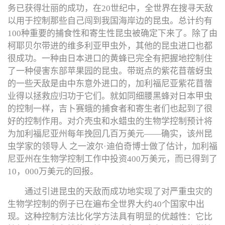
务已获得壮丽的成功，在20世纪中，全世界在搜寻天敌
以用于控制那些自己闯到我国海岸边的昆虫。总计约有
100种重要的捕食性和寄生性昆虫被确定下来了。除了由
柯耶贝尔带进的维多利亚甲虫外，其他的昆虫进口也都
很成功。一种由日本进口的黄蜂已完全有把握地控制住
了一种侵害东部苹果园的昆虫。带斑点的紫花苜蓿蚜虫
的一些天敌是由中东意外进口的，加利福尼亚紫花苜蓿
业得以拯救应归功于它们。就如同细腰黑蜂对日本甲虫
的控制一样，吉卜赛蛾的捕食者和寄生者们也起到了很
好的控制作用。对介壳虫和水蜡虫的生物学控制预计将
为加利福尼亚州每年挽回几百万美元——确实，该州昆
虫学家的领导人 之一波尔·迪伯奇博士做了估计，加利福
尼亚州在生物学控制工作中投资400万美元，而已得到了
10，000万美元的回报。
通过引进昆虫的天敌而成功地实现了对严重虫灾的
生物学控制的例子已在遍布全世界大约40个国家中出
现。这种控制方法比化学方法具有明显的优越性：它比