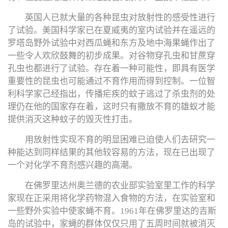
英国人已就大量的各种昆虫对放射性的感受性进行
了试验。美国科学家已在夏威夷的室内试验并在遥远的
罗塔岛野外试验中对西瓜蝇和东方及地中海果蝇作出了
一些令人欢欣鼓舞的初步成果。对谷物穿孔虫和甘蔗穿
孔虫也都进行了试验。存在着一种可能性，即具有医学
重要性的昆虫也可能通过不育作用而得到控制。一位智
利科学家己经指出，传播疟疾的蚊子逃过了杀虫剂的处
理仍在他的国家存在着，这时只有撒放不育的雄蚁才能
提供消灭这种蚊子的毁灭性打击。
用放射性实现不育的明显困难已迫使人们去研究一
种能达到同样结果的其他较容易的方法，现在已出现了
一个对化学不育剂感兴趣的高潮。
在佛罗里达州奥兰德的农业部实验室里工作的科学
家现在正采用将化学药物混入食物的方法，在实验室和
一些野外实验中使家蝇不育。1961年在佛罗里达的吉斯
岛的试验中，家蝇的群体仅仅只用了五周时间就被消灭