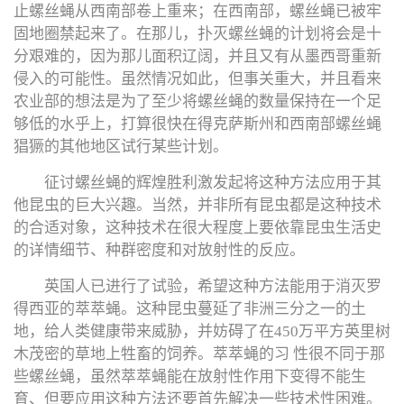
止螺丝蝇从西南部卷上重来；在西南部，螺丝蝇已被牢
固地圈禁起来了。在那儿，扑灭螺丝蝇的计划将会是十
分艰难的，因为那儿面积辽阔，并且又有从墨西哥重新
侵入的可能性。虽然情况如此，但事关重大，并且看来
农业部的想法是为了至少将螺丝蝇的数量保持在一个足
够低的水乎上，打算很快在得克萨斯州和西南部螺丝蝇
猖獗的其他地区试行某些计划。
征讨螺丝蝇的辉煌胜利激发起将这种方法应用于其
他昆虫的巨大兴趣。当然，并非所有昆虫都是这种技术
的合适对象，这种技术在很大程度上要依靠昆虫生活史
的详情细节、种群密度和对放射性的反应。
英国人已进行了试验，希望这种方法能用于消灭罗
得西亚的萃萃蝇。这种昆虫蔓延了非洲三分之一的土
地，给人类健康带来威胁，并妨碍了在450万平方英里树
木茂密的草地上牲畜的饲养。萃萃蝇的习 性很不同于那
些螺丝蝇，虽然萃萃蝇能在放射性作用下变得不能生
育、但要应用这种方法还要首先解决一些技术性困难。