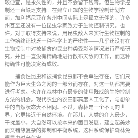
较便宜，是永久性的，并且不会留下残毒。但生物学控
制还一直缺乏支持。在建立正规的生物学控制计划方
面，加利福尼亚在各州中间实际上是孤立无伴的，许多
州甚至还没有一位昆虫学家致力于生物控制研究。也
许，对于取得支持来说，用昆虫敌人来实行生物控制的
工作始终还缺乏一种科学上的严密性——几乎还没有在
生物控制中对被捕食的昆虫种类受影响情况进行严格研
究，并且一直没有精确地进行散布天敌的工作，而这种
精确性可能决定着成败。
捕食性昆虫和被捕食昆虫都不会单独存在，它们只
能作为巨大生命之网的一部分而存在，对这一切都需要
进行考虑。也许在森林中有最多的使用既成的生物控制
方法的机会。现代农业的农田都高度人工化了，与想象
中的自然状态大不相同。不过，森林是一个不同的世
界，它更接近于自然环境。在那儿，人类的介入最少，
干扰最小，大自然可以按本来的面目发展，建立起美妙
而又错综复杂的抑制和平衡系统，这种系统保护森林免