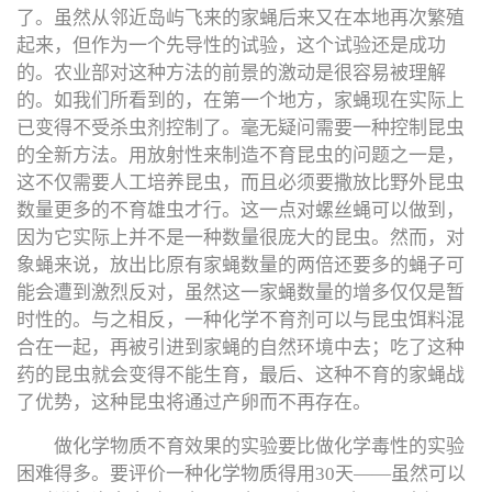
了。虽然从邻近岛屿飞来的家蝇后来又在本地再次繁殖
起来，但作为一个先导性的试验，这个试验还是成功
的。农业部对这种方法的前景的激动是很容易被理解
的。如我们所看到的，在第一个地方，家蝇现在实际上
已变得不受杀虫剂控制了。毫无疑问需要一种控制昆虫
的全新方法。用放射性来制造不育昆虫的问题之一是，
这不仅需要人工培养昆虫，而且必须要撒放比野外昆虫
数量更多的不育雄虫才行。这一点对螺丝蝇可以做到，
因为它实际上并不是一种数量很庞大的昆虫。然而，对
象蝇来说，放出比原有家蝇数量的两倍还要多的蝇子可
能会遭到激烈反对，虽然这一家蝇数量的增多仅仅是暂
时性的。与之相反，一种化学不育剂可以与昆虫饵料混
合在一起，再被引进到家蝇的自然环境中去；吃了这种
药的昆虫就会变得不能生育，最后、这种不育的家蝇战
了优势，这种昆虫将通过产卵而不再存在。
做化学物质不育效果的实验要比做化学毒性的实验
困难得多。要评价一种化学物质得用30天——虽然可以