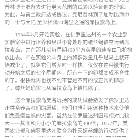
普林博士准备去进行更大范围的试验以验证他的理论。
为此，与荷兰政府达成协议，克尼普林到了加勒比海中
的一个与大陆 至少相隔50海里之遥的库拉索岛上。
1954年8月开始实验，在佛罗里达州的一个农业部
实验室中进行培养和经过不育处理的螺丝蝇被空运到席
拉索岛，并在那儿以每星期400平方英里的速度由飞机撒
放出去。产在实验公羊身上的卵群数量几乎是马上就开
始减少了，就象它们增多时一样快。仅仅在这种撒虫行
动开始之后的七个星期内，所有产下的卵都变成不育性
的了。很快就再也找不到不管是不育的或正常的卵群
了。螺丝蝇确实已从库拉索岛上被根除了。
这个库拉索岛美名远扬的成功试验激发了佛罗里达
州牲畜养育者们的愿望，他们也想利用这种技术来使他
们免受螺丝蝇的灾害。虽然在佛罗里达州困难相对比较
大——其面积为小小的库拉索岛的300倍；1957年，美
国农业部和佛罗里达州联合为扑灭螺丝蝇的行动提供了