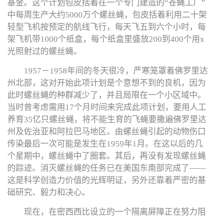
基金。这个计划包皮括着在一个专门建造的“苍蝇工厂”
中每周生产大约5000万个螺丝蝇，包皮括着利用二十架
轻型飞机按预定的航线飞行，每天飞五到六个小时，每
架飞机带1000个纸盒，每个纸盒里盛放200到400个用x
光照射过的螺丝蝇。
1957－1958年间的冬天很冷，严寒笼罩着佛罗里达
州北部，这对开始此项计划是个意想不到的良机，因为
此时螺丝蝇的种群减少了，并且局限在一个小区域中。
当时曾考虑需用17个月时间来完成此项计划，要用人工
养育35亿只螺丝蝇，将不能生育的飞蝇要撒遍佛罗里达
州及佐治亚和阿拉巴马地区。由螺丝蝇引起的动物伤口
传染最后一次可能是发生在1959年1月。在这以后的几
个星期中，螺丝蝇中了圈套。其后，再没有发现螺丝蝇
的踪迹。消灭螺丝蝇的任务已在美国东南部完成了——
这是科学创造力价值的光辉明证，另外还靠着严密的基
础研究、毅力和决心。
现在，在密西西比设立的一个隔离屏障正在努力阻