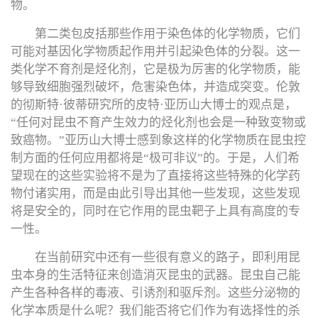
物。
第二类包皮括那些作用于染色体的化学物质，它们
可能对基因化学物质起作用并引起染色体的分裂。这一
类化学不育剂是烃化剂，它是极为厉害的化学物质，能
够导致细胞强烈破坏，危害染色体，并造成突变。伦敦
的彻斯特·彼蒂研究所的皮特·亚历山大博士的观点是，
“任何对昆虫不育产生效力的烃化剂也会是一种致变物或
致癌物。”亚历山大博士感到象这样的化学物质在昆虫控
制方面的任何应用都将是“极可非议”的。于是，人们希
望现在的这些实验将不是为了直接将这些特殊的化学药
物付诸实用，而是由此引导出其他一些发现，这些发现
将是安全的，同时在它作用的昆虫靶子上具有高度的专
一性。
在当前研究中还有一些很有意义的路子，即利用昆
虫本身的生活特征来创造消灭昆虫的武器。昆虫自己能
产生各种各样的毒液、引诱剂和驱斥剂。这些分泌物的
化学本质是什么呢？我们能否将它们作为有选择性的杀