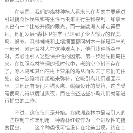
遭昆虫过分危害。
在美国，我们的森林种植人看来已在考虑主要通过
引进捕食性昆虫和寄生性昆虫来进行生物控制。加拿大
人已有一个比较开阔的眼光，而一些欧洲人却走得更
远，他们发展“森林卫生学”已达到了令人惊异的程度。
鸟、蚂蚁、森林蜘蛛和土壤细菌都同树木一样是森林的
一部分，欧洲育林人在这种观点下，他们栽种新森林
时，务必也引人这些保护性的因素。第一步是先把鸟招
来。在加强森林管理的现时代中，老的空心树不存在
了，啄木鸟和其他在树上营巢的鸟从而失去了它们的住
处。这一缺陷将用巢箱来弥补，它吸引鸟儿们返回森
林。其他还有专门为猫头鹰、蝙蝠设计的巢箱，这些巢
箱使鸟儿得以度过黑夜，而在白昼这些小鸟儿们就能进
行捕虫的工作。
不过，这仅仅只是开始。在欧洲森林中最吸引人的
一些控制工作是利用一种森林红蚁作为一个进攻性的捕
食昆虫，——这个种类很可惜没有在北美出现。约在二