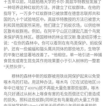
十五年以前，乌兹柏格大学的卡尔·高兹华特教授发展了
一种培养这种红蚁的方法，并建立了红蚁群体。在他的
指导下，一万多个红蚁群体已被放置在德意志联邦共和
国的九十个试验地区中。高兹华特教授的方法已被意大
利和其他国家所采用，他们建立了蚂蚁农场，以供给林
区散布蚁群用。例如，在阿平宁山区已建起几面个鸟窝
来保护再生林区。德国穆林的林业官汉斯.鲁波绍芬博士
说：“在你的森林中，你可以看到在有鸟类保护、蚂蚁保
护、还有一些蝙蝠和猫头鹰共同体的那些地方，生物学
的平衡已被显著地改善了。”他相信，单一地引进一种捕
食昆虫或寄生昆虫其作用效果要小于引入树林的一整套
“天然伙伴”。
穆林的森林中新的蚁群被用铁丝网保护起来以免受
啄木鸟的打劫。用这种办法，啄木鸟（它在试验地区10
年中已增加了400%)就不再能大量危害那些蚁群，啄木
鸟只好通过从树木上啄食有害的毛虫而偿还它们曾造成
的损失。照料这些蚁群(同样还有鸟巢箱)的大量工作是
由当地学校的10一14岁孩子组成的少年组织来承担的。