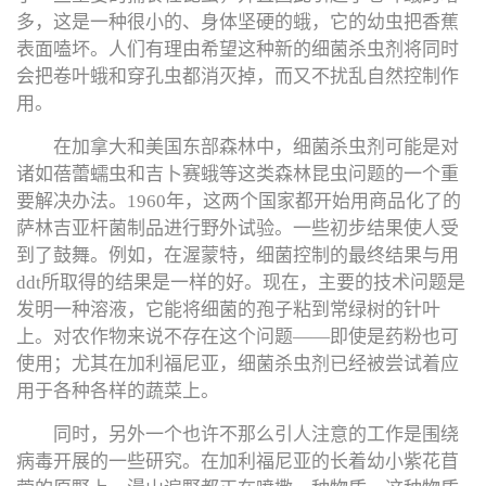
多，这是一种很小的、身体坚硬的蛾，它的幼虫把香蕉
表面嗑坏。人们有理由希望这种新的细菌杀虫剂将同时
会把卷叶蛾和穿孔虫都消灭掉，而又不扰乱自然控制作
用。
在加拿大和美国东部森林中，细菌杀虫剂可能是对
诸如蓓蕾蠕虫和吉卜赛蛾等这类森林昆虫问题的一个重
要解决办法。1960年，这两个国家都开始用商品化了的
萨林吉亚杆菌制品进行野外试验。一些初步结果使人受
到了鼓舞。例如，在渥蒙特，细菌控制的最终结果与用
ddt所取得的结果是一样的好。现在，主要的技术问题是
发明一种溶液，它能将细菌的孢子粘到常绿树的针叶
上。对农作物来说不存在这个问题——即使是药粉也可
使用；尤其在加利福尼亚，细菌杀虫剂已经被尝试着应
用于各种各样的蔬菜上。
同时，另外一个也许不那么引人注意的工作是围绕
病毒开展的一些研究。在加利福尼亚的长着幼小紫花苜