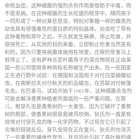
命败血症。这种细菌的强烈杀伤作用是借助于中毒，而
不是发病。在这种细菌的生长旺盛的枝芽中，随同孢子
一同形成了一种对某些昆虫，特别对象娥一样的蝶类的
幼虫具有很强毒性的蛋白质的特别晶体。幼虫吃了带有
这种毒物和草叶之后，不久就发生麻痹，停止吃食，并
很快死亡。从实用的目的来看，立即制止吃食当然是有
利的，因为只要将病菌体施用在地里，庄稼的受害马上
就停止了。含有萨林吉亚杆菌孢子的混合物现在正由英
国一些公司使用各种商标名称被生产出来。在一些国家
正在进行野外试验：在德国和法国用于对付白菜蝴蝶幼
虫，在南斯拉夫对付秋天的织品蠕虫，在苏联对付帐篷
毛虫。在巴拿马，试验开始于1961年，这种细菌杀虫剂
可能会解决香蕉种植者所面临的一些严重问题。在那
儿，根穿孔虫是香蕉树的一大害虫，因为它破坏了香蕉
树的根部，使香蕉树很容易被风吹倒。狄氏剂一直是有
效地对付穿孔虫的唯一化学药物，不过现在它已引起了
灾难的链锁反应。穿孔虫现在正在复兴。狄氏剂也消灭
了一些重要的捕食性昆虫，并且因此引起了卷叶蛾的增