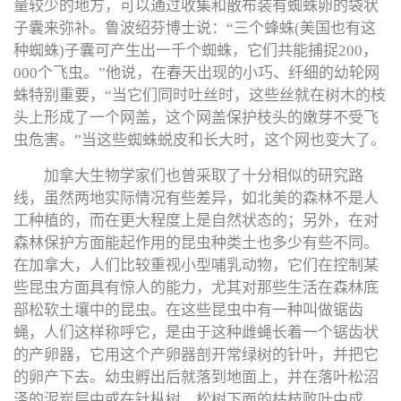
量较少的地方，可以通过收集和散布装有蜘蛛卵的袋状
子囊来弥补。鲁波绍芬博士说：“三个蜂蛛(美国也有这
种蜘蛛)子囊可产生出一千个蜘蛛，它们共能捕捉200，
000个飞虫。”他说，在春天出现的小巧、纤细的幼轮网
蛛特别重要，“当它们同时吐丝时，这些丝就在树木的枝
头上形成了一个网盖，这个网盖保护枝头的嫩芽不受飞
虫危害。”当这些蜘蛛蜕皮和长大时，这个网也变大了。
加拿大生物学家们也曾采取了十分相似的研究路
线，虽然两地实际情况有些差异，如北美的森林不是人
工种植的，而在更大程度上是自然状态的；另外，在对
森林保护方面能起作用的昆虫种类土也多少有些不同。
在加拿大，人们比较重视小型哺乳动物，它们在控制某
些昆虫方面具有惊人的能力，尤其对那些生活在森林底
部松软土壤中的昆虫。在这些昆虫中有一种叫做锯齿
蝇，人们这样称呼它，是由于这种雌蝇长着一个锯齿状
的产卵器，它用这个产卵器剖开常绿树的针叶，并把它
的卵产下去。幼虫孵出后就落到地面上，并在落叶松沼
泽的泥炭层中或在针枞树、松树下面的枯枝败叶中成