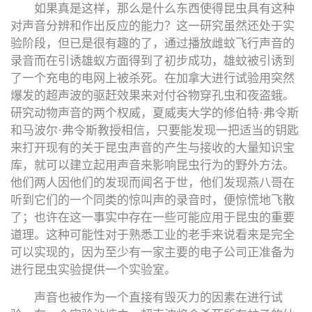
如果真是这样，那么是什么东西使得昆虫具有这种
对声音分辨和作出反应的能力？这一研究虽然还处于实
验阶段，但已是很有趣的了，通过播放雌蚊飞行声音的
录音而在引诱雄蚁方面得到了初步成功，雄蚊被引诱到
了一个充电的电网上被杀死。在加拿大进行试验用突然
爆发的超声波的驱赶效果来对付谷物穿孔虫和夜盗蛾。
研究动物声音的两个权威，夏威夷大学的修伯特·弗令斯
和马波尔·弗令斯教授相信，只要能发现一把适当的钥匙
来打开现有的关于昆虫声音的产生与接收的大量知识宝
库，就可以建立起用声音来影响昆虫行为的野外方法。
他们两人因他们的发现而闻名于世，他们发现燕八哥在
听到它们的一个同类的惊叫声的录音时，便惊慌地飞散
了；也许在这一事实中存在一些可能应用于昆虫的重要
道理。这种可能性对于熟悉工业的老手来说看来是完全
可以实现的，因为至少有一家主要的电子公司正准备为
进行昆虫实验提供一个实验室。
声音也被作为一个直接有毁灭力的因素在进行试