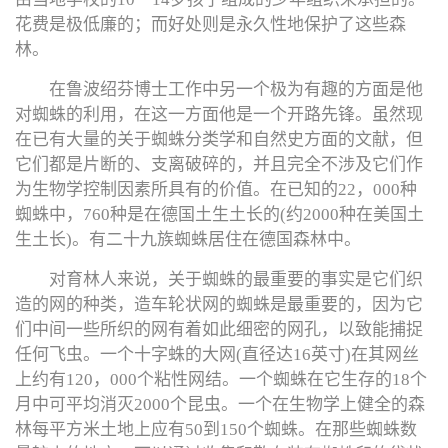
花费是极低廉的；而好处则是永久性地保护了这些森
林。
在鲁波绍芬博士工作中另一个极为有趣的方面是他
对蜘蛛的利用，在这一方面他是一个开路先锋。虽然现
在已有大量的关于蜘蛛分类学和自然史方面的文献，但
它们都是片断的、支离破碎的，并且完全不涉及它们作
为生物学控制因素所具有的价值。在已知的22，000种
蜘蛛中，760种是在德国土生土长的(约2000种在美国土
生土长)。有二十九族蜘蛛居住在德国森林中。
对育林人来说，关于蜘蛛的最重要的事实是它们织
造的网的种类，造车轮状网的蜘蛛是最重要的，因为它
们中间一些所织的网有着如此细密的网孔，以致能捕捉
任何飞虫。一个十字蛛的大网(直径达16英寸)在其网丝
上约有120，000个粘性网结。一个蜘蛛在它生存的18个
月中可平均消灭2000个昆虫。一个在生物学上健全的森
林每平方米土地上应有50到150个蜘蛛。在那些蜘蛛数