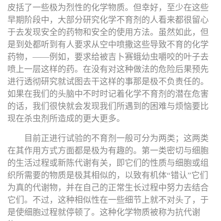
皮括了一些极为烈性的化学物质。但幸好，至少在这些
早期阶段中，大部分研究化学不育剂的人看来都很留心
于去发现安全的药物和安全的使用方法。虽然如此，但
是到处都听到有人要求从空中喷撒这些导致不育的化学
药物，——例如，要求给被吉卜赛蛾幼虫嚼咬的叶子去
喷上一层这样的药。在没有对这种做法的危险后果预先
进行透彻研究就试图去干这样的事那是极不负责任的。
如果在我们的头脑中不时时记着化学不育剂的潜在危害
的话，我们很快就会发现我们所遇到的困难与烦恼要比
现在杀虫剂所造成的更大更多。
目前正进行试验的不育剂一般可分为两类；这两类
在其作用方式方面都是极为有趣的。第一类密切与细胞
的生活过程或新陈代谢有关，即它们的性质与细胞或组
织所需要的物质是极其相似的，以致有机体“错认”它们
为真的代谢物，并在自己的正常生长过程中努力去结合
它们。不过，这种相似性在一些细节上就不对头了，于
是使细胞过程就停顿了。这种化学物质被称为抗代谢