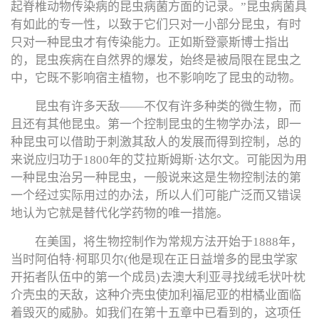
起脊椎动物传染病的昆虫病菌方面的记录。”昆虫病菌具
有如此的专一性，以致于它们只对一小部分昆虫，有时
只对一种昆虫才有传染能力。正如斯登豪斯博士指出
的，昆虫疾病在自然界的爆发，始终是被局限在昆虫之
中，它既不影响宿主植物，也不影响吃了昆虫的动物。
昆虫有许多天敌——不仅有许多种类的微生物，而
且还有其他昆虫。第一个控制昆虫的生物学办法，即一
种昆虫可以借助于刺激其敌人的发展而得到控制，总的
来说应归功于1800年的艾拉斯姆斯·达尔文。可能因为用
一种昆虫治另一种昆虫，一般说来这是生物控制法的第
一个经过实际用过的办法，所以人们可能广泛而又错误
地认为它就是替代化学药物的唯一措施。
在美国，将生物控制作为常规方法开始于1888年，
当时阿伯特·柯耶贝尔(他是现在正日益增多的昆虫学家
开拓者队伍中的第一个成员)去澳大利亚寻找绒毛状叶枕
介壳虫的天敌，这种介壳虫使加利福尼亚的柑橘业面临
着毁灭的威胁。如我们在第十五章中已看到的，这项任