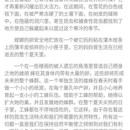
才再重新闪耀出巨大活力。在这期间，在雪花的白色绒
毯下面，在被严寒冻硬了的土壤下面，在树皮的缝隙
中，在隐蔽的洞穴里，寄生昆虫和捕食性昆虫都找到了
地方使自己躲藏起来以度过这个寒冷的季节。
螳螂的卵安全地贮放在一个被它妈妈粘在灌木枝条
上的薄羊皮纸样的小小匣子里，它的妈妈曾生活在已经
逝去的整个夏天里。
一个在一些楼阁的被人遗忘的角落里营造自己栖身
之地的雌胡 蜂在其身体内带有大量的卵，这些卵将形成
未来的整个蜂群。这一个单独生活的雄蜂在春天时着手
做一个小小的纸窝，在每个巢孔中产卵，并且小心地养
育起一支小小的工蜂队伍。借助于工蜂的帮助，她得以
扩大她的巢，并且发展她的蜂群。在整个夏天炎热的日
子里，工蜂都在不停地找吃的，它这样，由于存在看这
样的昆虫生活特点和我们所需要的天然特性，所有这一
切都一直是我们在保持自然平衡使之倾倒到对我们有利