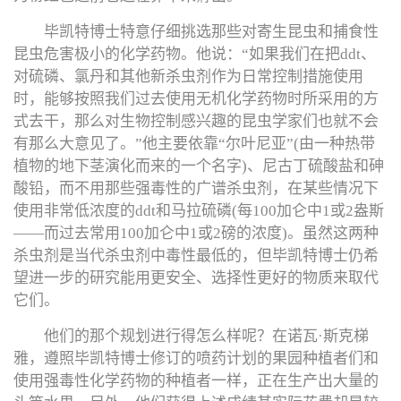
毕凯特博士特意仔细挑选那些对寄生昆虫和捕食性
昆虫危害极小的化学药物。他说：“如果我们在把ddt、
对硫磷、氯丹和其他新杀虫剂作为日常控制措施使用
时，能够按照我们过去使用无机化学药物时所采用的方
式去干，那么对生物控制感兴趣的昆虫学家们也就不会
有那么大意见了。”他主要依靠“尔叶尼亚”(由一种热带
植物的地下茎演化而来的一个名字)、尼古丁硫酸盐和砷
酸铅，而不用那些强毒性的广谱杀虫剂，在某些情况下
使用非常低浓度的ddt和马拉硫磷(每100加仑中1或2盎斯
——而过去常用100加仑中1或2磅的浓度)。虽然这两种
杀虫剂是当代杀虫剂中毒性最低的，但毕凯特博士仍希
望进一步的研究能用更安全、选择性更好的物质来取代
它们。
他们的那个规划进行得怎么样呢？在诺瓦·斯克梯
雅，遵照毕凯特博士修订的喷药计划的果园种植者们和
使用强毒性化学药物的种植者一样，正在生产出大量的