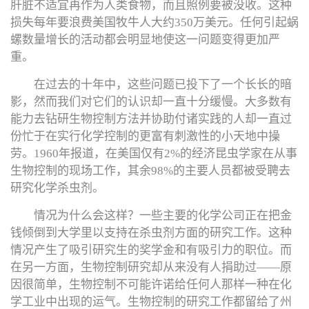
肝脏不适宜再作为人类食物，而且照例要被没收。这种
损失每年要浪费美国牧牛人大约350万美元。任何引起蜗
螺数量增长的活动都会明显地使这一问题变得更加严
重。
在过去的十年中，这些问题已投下了一个长长的暗
影，然而我们对它们的认识却一直十分缓慢。大多数有
能力去钻研生物控制方法并协助付诸实践的人却一直过
份忙于在实行化学控制的更富有刺激性的小天地中操
劳。1960年报道，在美国仅有2%的经济昆虫学家在从事
生物控制的现场工作，其余98%的主要人员都被受聘去
研究化学杀虫剂。
情况为什么会这样？一些主要的化学公司正在把金
钱倾倒到大学里以支持在杀虫剂方面的研究工作。这种
情况产生了吸引研究生的奖学金和有吸引力的职位。而
在另一方面，生物控制研究却从来没有人捐助过——原
因很简单，生物控制不可能许诺给任何人那样一种在化
学工业中出现的运气。生物控制的研究工作都留给了州