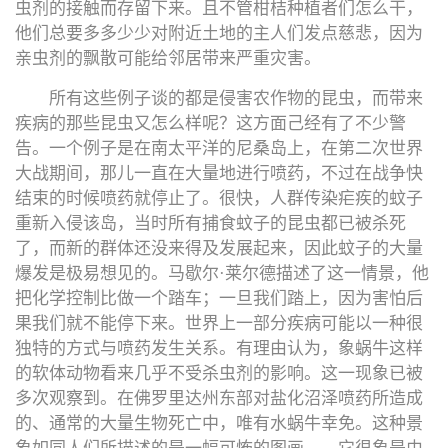
虫剂的接触而存留下来。且不管柑桔种植者们怎么干，
他们总要多多少少对附近土地的主人们发点慈悲，因为
亲虫剂的飘散可能给邻居带来严重灾害。
所有这些例子谈的都是侵害农作物的昆虫，而带来
疾病的那些昆虫又怎么样呢？这方面己经有了不少警
告。一个例子是在南太平洋的尼桑岛上，在第二次世界
大战期间，那儿一直在大量地进行喷药，不过在战争快
结束的时候喷药就停止了。很快，人群传染疟疾的蚊子
重新入侵该岛，当时所有捕食蚊子的昆虫都已被杀死
了，而新的群体还没来得及发展起来，因此蚊子的大量
爆发是极易想见的。马歇尔·莱尔德描述了这一情景，他
把化学控制比做一个踏车；一旦我们踏上，因为害怕后
果我们就不能停下来。世界上一部分疾病可能以一种很
独特的方式与喷药发生关系。有理由认为，象蜗牛这样
的软体动物看来几乎不受杀虫剂的影响。这一现象已被
多次观察到。在佛罗里达州东部对盐化沼泽喷药所造成
的、通常的大量生物死亡中，唯有水蜗牛幸免。这种景