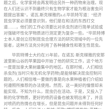
题之后，化学家将会再发明出另外一种药物来治理。现
在人们还认识不到最终只有生物学家才能为根治害虫问
题提出答案”。诺瓦.斯克梯雅的a.d.毕凯特写道：“经济
昆虫学家必须要意识到，他们是在和活的东西打交
道……，他们的工作必须要比对杀虫剂进行简单试验或
对强破坏性化学物质进行测定更为复杂一些。”毕凯特博
士本人是创立控制昆虫合理方法的研究领域中的一位先
驱者，这种方法充分利用了各种捕食性和寄生性昆虫。
毕凯特博士大约在35年前，在诺瓦·斯克梯雅的安那
波里斯山谷的苹果园中开始了他的研究工作，这个地方
一度是加拿大果树最集中的地区。在那时候，人们相信
杀虫剂(当时只有无机化学药物)是能够解决昆虫控制问
题的，人们相信唯一要做的事是向水果种植者们介绍如
何遵照所推荐的办法使用。然而，这一美好的憧憬却未
能实现。不知为什么，昆虫仍在活动。于是，又投入了
新的化学物质，更好的喷药设备也被发明出来了，并且
对喷药的热情也在增长，但是昆虫问题并未得到任何好