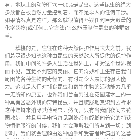
看，地球上的动物有70一80%是昆虫。这些昆虫的绝大
多数都在被自然力量控制着，而不是靠人的任何干涉。
如果情况真是这样，那么就很值得怀疑任何巨大数量的
化学药物(或任何其它方法)怎么能压制住昆虫的种群数
量。
糟糕的是，往往在这种天然保护作用丧失之前，我
们总是很少知晓这种由昆虫的天然敌人所提供的保护作
用。我们中间的许多人生活在世界上，却对这个世界视
而不见，查觉不到它的美丽、它的奇妙和正生存在我们
周围的各种生物的奇怪的、有时是令人震惊的强大能
力。这就是人们对捕食昆虫和寄生生物的活动能力几乎
一无所知的原因。也许我们曾看到过在花园灌木上的一
种具有凶恶外貌的奇特昆虫，并且朦胧地意识到去祈求
这种螳螂来消除其他昆虫。然而，只有当我们夜间去花
园散步，并且用手电筒瞥见到处都有螳螂向着它的捕获
物悄悄爬行的时候，我们才会理解我们所看到一切；到
那时，我们就会理解由这种凶手和受害者所演出的这幕