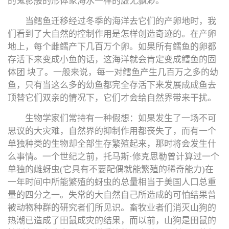
的鬼影般的形体象海水一样的虚无飘渺。
当鳕鱼迁移经过冬季的海洋去它们的产卵地时，我
们看到了大自然的控制作用是怎样创造奇迹的。在产卵
地上，每个雌鳕产下几百万个卵。如果所有鳕鱼的卵都
存活下来变成小鱼的话，这海洋就会肯定变成鳕鱼的固
体团 块了。一般来说，每一对鳕鱼产生几百万之多的幼
鱼，只有当这么多的幼鱼都完全存活下来发展成成鱼去
顶替它们双亲的情况下，它们才会给自然界带来干扰。
生物学家们常持有一种假想：如果发生了一场不可
思议的大灾难，自然界的抑制作用都丧失了，而有一个
单独种类的生物却全部生存繁殖起来，那时将会发生什
么事情。一个世纪之前，托马斯·修克思勒曾计算过一个
单独的雌蚜虫(它具有不要配偶就能繁殖的稀奇能力)在
一年时间中所能繁殖的蚜虫的总量相当于美国人口总重
量的四分之一。失常的大自然自己所造成的可怕结果曾
被动物种群的研究者们所见识。畜牧业者们消灭山狗的
热潮已造成了田鼠成灾的结果，而以前，山狗是田鼠的