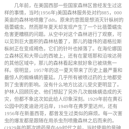
几年前，在美国西部一些国家森林区曾经发生过这
样的事情，当时(1956年)美国森林服务处对约885，000
英亩的森林地喷撒了ddt。原来的意图是想消灭针枞树的
蓓蕾蠕虫，然而那年夏天却发现产生了一个比蓓蕾蠕虫
危害更糟糕的问题。从空中对这个森林进行了观察，可
以见到巨大面积的森林枯萎了，那儿的雄伟的道格拉斯
枞树正在变成褐色，它们的针叶也掉落了。在海伦娜国
立森林区和大带山的西坡上，还有在蒙塔那和沿埃达荷
的其他区域中，那儿的森林看起来就好象已被烧焦一
样。很明显，1957年的这一夏天带来了历史上最严重和
最惊人的蜘蛛螨的蔓延。几乎所有被喷过药的土地都受
到了虫害的影响。没有什么地方比这儿受灾更明显了。
护林人回顾历史、他们想起了另外几次蜘蛛螨造成的天
灾，但都不象这次如此给人印象深刻。1929年前在黄石
公园中的麦迪逊河沿岸，1949年在弗罗里达州，还有
1956年在新墨西哥，都曾发生过类似的麻烦。每一次害
虫的爆发都是跟随在用杀虫剂喷撒森林之后而来的。
(1929年的那次喷药是在ddt时代之前，当时使用的是砷