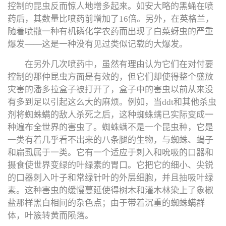
控制的昆虫反而惊人地增多起来。如安大略的黑蝇在喷
药后，其数量比喷药前增加了16倍。另外，在英格兰，
随着喷撒一种有机磷化学农药而出现了白菜蚜虫的严重
爆发——这是一种没有见过类似记载的大爆发。
在另外几次喷药中，虽然有理由认为它们在对付要
控制的那仲昆虫方面是有效的，但它们却使得整个盛放
灾害的潘多拉盒子被打开了，盒子中的害虫以前从来没
有多到足以引起这么大的麻烦。例如，当ddt和其他杀虫
剂将蜘蛛螨的敌人杀死之后，这种蜘蛛螨已实际变成一
种遍布全世界的害虫了。蜘蛛螨不是一个昆虫种，它是
一类有着几乎看不出来的八条腿的生物，与蜘蛛、蝎子
和扁虱属于一类。它有一个适应于刺入和吮吸的口器和
摄食使世界变绿的叶绿素的胃口。它把它的细小、尖锐
的口器刺入叶子和常绿针叶的外层细胞，并且抽吸叶绿
素。这种害虫的缓慢蔓延使得树木和灌木林染上了象椒
盐那样黑白相间的杂色点；由于带着沉重的蜘蛛螨群
体，叶簇转黄而陨落。