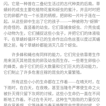
闪。它是一种曾在二叠纪生活过的古代种类的后裔。草
蜻蛉的成虫主要吃植物花蜜和蚜虫的蜜汁，并且时时把
它的卵都产在一个长茎的柄根，把卵和一片叶子连在一
起。从这些卵中生出了它的孩子——一种被称为“蚜狮”
的奇怪的、直竖着的幼虫，它们靠捕食蚜虫、介壳虫或
小动物为生，它们捕捉这些小虫子，并把它们的体液吸
干。在草蜻蛉循环不已的生命作出白色丝茧以度过其蛹
期之前，每个草蜻蛉都能消灭几百个蚜虫。
许多蜂和蝇也有同样的能力，它们完全依靠寄生作
用来消灭其他昆虫的卵及幼虫而生存。一些寄生卵极小
的蜂类，由于它们的巨大数量和它们巨大的活动能力，
它们制止了许多危害庄稼的昆虫的大量繁殖。
所有这些小小的生命都在工作着——在晴天时，在
下雨时，在白天，在夜晚，甚至当隆冬严寒使生命之火
被扑灭得只留下灰烬的讨候，这些小生命仍一直在不间
断地工作着。不过在冬天时，这种生气勃勃的力量仅仅
是在冒着烟，它等待着当春天唤醒昆虫世界的时候，它