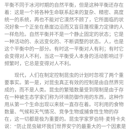
平衡不同于冰河时期的自然平衡，但是这种平衡还存在
着：这是一个将各种生命联系起来的复杂、精密、高度
统一的系统，再也不能对它漠然不顾了，它所面临的状
况好象一个正坐在悬崖边沿而又盲目蔑视重力定律的人
一样危险。自然平衡并不是一个静止固定的状态；它是
一种活动的、永远变化的、不断调整的状态。人，也是
这个平衡中的一部分。有时这一平衡对人有利；有时它
会变得对人不利，当这一平衡受人本身的活动影响过于
频繁时，它总是变得对人不利。
现代，人们在制定控制昆虫的计划时忽视了两个重
要事实。第一是，对昆虫真正有效的控制是由自然界完
成的，而不是人类。昆虫的繁殖数量受到限制是由于存
在一种被生态学家们称为环境防御作用的东西，这种作
用从第一个生命出现以来就一直存在着。可利用的食物
数量、气候和天气情况、竞争生物或捕食性生物的存
在，这一切都是极为重要的。昆虫学家罗伯特·麦特卡夫
说：“防止昆虫破坏我们世界安宁的最重大的一个因素是