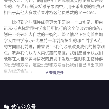
头等水果，另外，他们获得上述成绩其实际花费却是较
少的。在诺瓦·斯克梯雅苹果园中，用于杀虫剂的经费只
相当于其他大多数苹果冲植区经费总数的10一20%。
比得到这些辉煌成果更为重要的一个事实是，即由
诺瓦·斯克梯雅昆虫学家们所执行的这个修改过的喷药计
划是不会破坏大自然的平衡的。整个情况正在向着由加
拿大昆虫学家g·c·尤里特十年前所提出的那个哲学观点
的方向顺利前进，他曾说：“我们必须改变我们的哲学观
点，放弃我们认为人类优越的态度，我们应当承认我们
能够在大自然实际情况的启发下发现一些限制生物种群
的设想和方法，这些设想和方法要比我们自己搞出来的
更为经济合理”。
查看更多
微信公众号