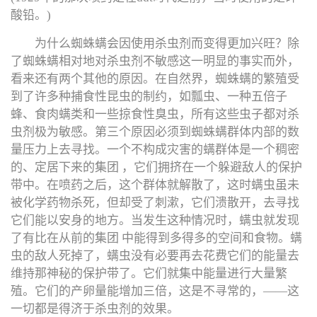
酸铅。)
为什么蜘蛛螨会因使用杀虫剂而变得更加兴旺？除
了蜘蛛螨相对地对杀虫剂不敏感这一明显的事实而外，
看来还有两个其他的原因。在自然界，蜘蛛螨的繁殖受
到了许多种捕食性昆虫的制约，如瓢虫、一种五倍子
蜂、食肉螨类和一些掠食性臭虫，所有这些虫子都对杀
虫剂极为敏感。第三个原因必须到蜘蛛螨群体内部的数
量压力上去寻找。一个不构成灾害的螨群体是一个稠密
的、定居下来的集团 ，它们拥挤在一个躲避敌人的保护
带中。在喷药之后，这个群体就解散了，这时螨虫虽未
被化学药物杀死，但却受了刺漱，它们溃散开，去寻找
它们能以安身的地方。当发生这种情况时，螨虫就发现
了有比在从前的集团 中能得到多得多的空间和食物。螨
虫的敌人死掉了，螨虫没有必要再去花费它们的能量去
维持那神秘的保护带了。它们就集中能量进行大量繁
殖。它们的产卵量能增加三倍，这是不寻常的，——这
一切都是得济于杀虫剂的效果。