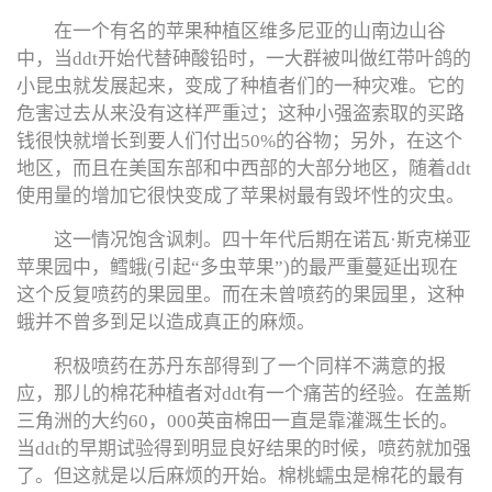
在一个有名的苹果种植区维多尼亚的山南边山谷
中，当ddt开始代替砷酸铅时，一大群被叫做红带叶鸽的
小昆虫就发展起来，变成了种植者们的一种灾难。它的
危害过去从来没有这样严重过；这种小强盗索取的买路
钱很快就增长到要人们付出50%的谷物；另外，在这个
地区，而且在美国东部和中西部的大部分地区，随着ddt
使用量的增加它很快变成了苹果树最有毁坏性的灾虫。
这一情况饱含讽刺。四十年代后期在诺瓦·斯克梯亚
苹果园中，鳕蛾(引起“多虫苹果”)的最严重蔓延出现在
这个反复喷药的果园里。而在未曾喷药的果园里，这种
蛾并不曾多到足以造成真正的麻烦。
积极喷药在苏丹东部得到了一个同样不满意的报
应，那儿的棉花种植者对ddt有一个痛苦的经验。在盖斯
三角洲的大约60，000英亩棉田一直是靠灌溉生长的。
当ddt的早期试验得到明显良好结果的时候，喷药就加强
了。但这就是以后麻烦的开始。棉桃蠕虫是棉花的最有