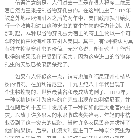
值得注意的是，人们过去一直是在很大程度上依靠
着自然力量来控制谷物穿孔虫的。在这种昆虫于1917年
被意外地从欧洲引入之后的两年中，美国政府就开始执
行一个收集和进口这种害虫的寄生生物的得力计划。从
那时起，24种以谷物穿孔虫为宿主的寄生生物以一个可
观的代价由欧洲和东方引入美国。其中，有5种被认为具
有独立控制穿孔虫的价值。无需多说，所有这些工作所
取得的成果现在已受到了损害，因为这些进口的谷物穿
孔虫的天敌已被喷药杀死了。
如果有人怀疑这一点，请考虑加利福尼亚州柑桔丛
树的情况。在加利福尼亚，十九世纪八十年代出现了一
个生物控制的、世界最著名和最成功的例子。1872年，
一种以桔树树汁为食料的介壳虫出现在加利福尼亚，并
且在随后的十五年中发展成了一种有如此巨大危害的虫
灾，以致于许多果园的水果收成丧失殆尽。年轻的柑桔
业受到了这一灾害的威胁。当时许多农民丢弃并拔掉了
他们的果树。后来，由澳大利亚进口了一种以介壳虫为