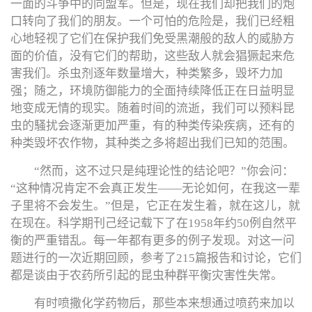
一面的斗争中的同盟军。但是，现在我们却把我们的炮
口转向了我们的朋友。一个可怕的危险是，我们已经粗
心地轻视了它们在保护我们免受黑潮般的敌人的威胁方
面的价值，没有它们的帮助，这些敌人就会猖獗起来危
害我们。杀虫剂逐年数量增大，种类繁多，毁坏力加
强；随之，环境防御能力的全面持续降低正在日益明显
地变成无情的现实。随着时间的流逝，我们可以预料昆
虫的騷扰会逐渐更加严重，有的种类传染疾病，还有的
种类毁坏农作物，其种类之多将超出我们已知的范围。
“然而，这不过只是纯理论性的结论吧？”你会问：
“这种情况肯定不会真正发生——无论如何，在我这一辈
子里将不会发生。”但是，它正在发生着，就在这儿，就
在现在。科学期刊己经记载下了在1958年约50例自然平
衡的严重错乱。每一年都有更多的例子发现。对这一问
题进行的一次近期回顾，参考了215篇报告和讨论，它们
都是谈由于农药所引起的昆虫种群平衡灾害性失常。
有时喷撒化学药物后，那些本来想通过喷药来加以