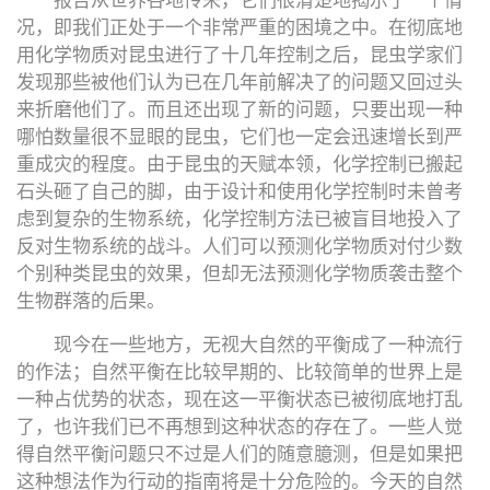
报告从世界各地传来，它们很清楚地揭示了一个情
况，即我们正处于一个非常严重的困境之中。在彻底地
用化学物质对昆虫进行了十几年控制之后，昆虫学家们
发现那些被他们认为已在几年前解决了的问题又回过头
来折磨他们了。而且还出现了新的问题，只要出现一种
哪怕数量很不显眼的昆虫，它们也一定会迅速增长到严
重成灾的程度。由于昆虫的天赋本领，化学控制已搬起
石头砸了自己的脚，由于设计和使用化学控制时未曾考
虑到复杂的生物系统，化学控制方法已被盲目地投入了
反对生物系统的战斗。人们可以预测化学物质对付少数
个别种类昆虫的效果，但却无法预测化学物质袭击整个
生物群落的后果。
现今在一些地方，无视大自然的平衡成了一种流行
的作法；自然平衡在比较早期的、比较简单的世界上是
一种占优势的状态，现在这一平衡状态已被彻底地打乱
了，也许我们已不再想到这种状态的存在了。一些人觉
得自然平衡问题只不过是人们的随意臆测，但是如果把
这种想法作为行动的指南将是十分危险的。今天的自然