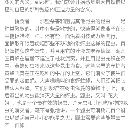
戏剧的含义；到那时，我们就会开始感觉到大自然借以
控制自已的那种残忍的压迫力量的含义。
捕食者——那些杀害和削弱其他昆虫的昆虫——是
种类繁多的。其中有些是敏捷的，快速得就象燕子在空
中捕捉猎物一样。还有些一面沿着树枝费力地爬行，一
面摘取和狼吞虎咽那些不移动的象蚜虫这样的昆虫。黄
蚂蚁捕获这些蚜虫，并且用它的汁液去喂养幼蚁。泥瓦
匠黄蜂在屋簷下建造了柱状泥窝，并且用昆虫充积在窝
中，黄蜂幼虫将来以这些昆虫为食。这些房屋的守护者
黄蜂飞舞在正在吃料的牛群的上空，它们消灭了使牛群
受罪的吸血蝇。大声嗡嗡叫的食蚜虻蝇，人们经常把它
错认为蜜蜂，它们把卵产在蚜虫滋蔓的植物叶子上；而
后孵出的幼虫能消灭大量的蚜虫。瓢虫，又叫“花大
姐”，也是一个最有效的蚜虫、介壳虫和其他吃植物的昆
虫的消灭者。毫不夸张地讲，一个瓢虫可消耗几百个蚜
虫以然起自己小小的能量之火，瓢虫需要这些能量去生
产一群卵。