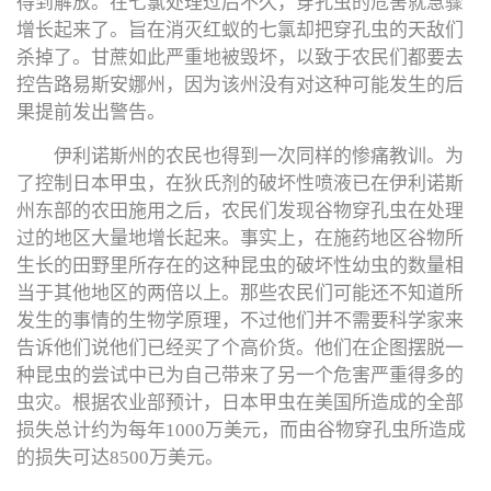
得到解放。在七氯处理过后不久，穿孔虫的危害就急骤
增长起来了。旨在消灭红蚁的七氯却把穿孔虫的天敌们
杀掉了。甘蔗如此严重地被毁坏，以致于农民们都要去
控告路易斯安娜州，因为该州没有对这种可能发生的后
果提前发出警告。
伊利诺斯州的农民也得到一次同样的惨痛教训。为
了控制日本甲虫，在狄氏剂的破坏性喷液已在伊利诺斯
州东部的农田施用之后，农民们发现谷物穿孔虫在处理
过的地区大量地增长起来。事实上，在施药地区谷物所
生长的田野里所存在的这种昆虫的破坏性幼虫的数量相
当于其他地区的两倍以上。那些农民们可能还不知道所
发生的事情的生物学原理，不过他们并不需要科学家来
告诉他们说他们已经买了个高价货。他们在企图摆脱一
种昆虫的尝试中已为自己带来了另一个危害严重得多的
虫灾。根据农业部预计，日本甲虫在美国所造成的全部
损失总计约为每年1000万美元，而由谷物穿孔虫所造成
的损失可达8500万美元。