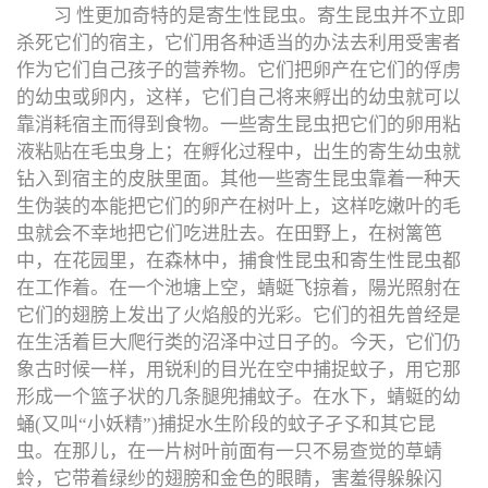
习 性更加奇特的是寄生性昆虫。寄生昆虫并不立即
杀死它们的宿主，它们用各种适当的办法去利用受害者
作为它们自己孩子的营养物。它们把卵产在它们的俘虏
的幼虫或卵内，这样，它们自己将来孵出的幼虫就可以
靠消耗宿主而得到食物。一些寄生昆虫把它们的卵用粘
液粘贴在毛虫身上；在孵化过程中，出生的寄生幼虫就
钻入到宿主的皮肤里面。其他一些寄生昆虫靠着一种天
生伪装的本能把它们的卵产在树叶上，这样吃嫩叶的毛
虫就会不幸地把它们吃进肚去。在田野上，在树篱笆
中，在花园里，在森林中，捕食性昆虫和寄生性昆虫都
在工作着。在一个池塘上空，蜻蜓飞掠着，陽光照射在
它们的翅膀上发出了火焰般的光彩。它们的祖先曾经是
在生活着巨大爬行类的沼泽中过日子的。今天，它们仍
象古时候一样，用锐利的目光在空中捕捉蚊子，用它那
形成一个篮子状的几条腿兜捕蚊子。在水下，蜻蜓的幼
蛹(又叫“小妖精”)捕捉水生阶段的蚊子孑孓和其它昆
虫。在那儿，在一片树叶前面有一只不易查觉的草蜻
蛉，它带着绿纱的翅膀和金色的眼睛，害羞得躲躲闪