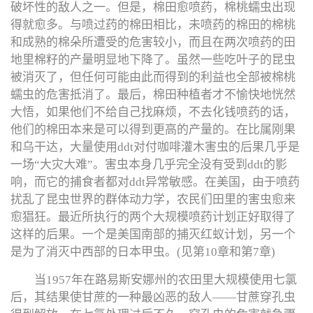
破坏性的敌人之一。但是，棉田愈喷药，棉桃蠕虫出现
得就愈多。与喷过药的棉田相比，未喷药的棉田的棉桃
和成熟的棉朵所遭受的危害较小，而且在两次喷药的田
地里棉籽的产量明显地下降了。虽然一些吃叶子的昆虫
被消灭了，但任何可能由此而得到的利益也全部被棉桃
蠕虫的危害抵消了。最后，棉田种植者才不愉快地恍然
大悟，如果他们不给自己找麻烦，不去化钱喷药的话，
他们的棉田本来是可以得到更高的产量的。在比属刚果
和乌干达，大量使用ddt对付咖啡灌木害虫的后果几乎是
一场“大灾大难”。害虫本身几乎完全没有受到ddt的影
响，而它的捕食者都对ddt异常敏感。在美国，由于喷药
扰乱了昆虫世界的群体动力学，农民们田里的害虫愈来
愈猖狂。最近所执行的两个大规模喷药计划正好取得了
这样的后果。一个是美国南部的捕灭红蚁计划，另一个
是为了消灭中西部的日本甲虫。(见第10章和第7章)
当1957年在路易斯安娜州的农田里大规模使用七氯
后，其结果使甘蔗的一种最凶恶的敌人——甘蔗穿孔虫