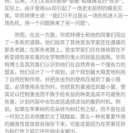
转。后来，人们又说ddt能够“驱散”鳕蛾爆发的“恶梦”；
实际上，由于使用ddt却引起了一场史无前例的螨虫灾
害。毕凯特博士说：“我们只不过是从一场危机进入另一
场危机，用一个问题换来了另一问题”。
然而，在这一方面，毕凯特博士和他的同事们闯出
了一条新的道路，他们抛弃了其他昆虫学家还在遵循的
那条老路；在那条老路上，昆虫学家们还在继续跟在不
断变得愈来愈毒的化学物质的鬼火的屁股后面跑。毕凯
特博士及其同事们认识到他们在自然界有一个强有力的
盟友，他们设计了一个规划，这个规划最大限度地利用
了自然控制作用，并把杀虫剂的使用压缩到了最小限
度。必须使用杀虫剂时，也把其剂量减低到最小量，使
其足以控制害虫而不致于给有益的种类造成不可避免的
伤害。计划内容中也包皮括选择适当的撒药时机。例
如，如果在苹果树的花朵转为粉红色之前，而不是在这
一时刻之后去喷撒尼古丁硫酸盐，那么一种有重要作用
的捕食性昆虫就会保存下来，可能这是因为在苹果花转
为粉红色之前它还在卵中未孵出。