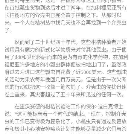
宿主的寄生昆虫，这是一种被称为维达里亚的小瓢虫。
在首批瓢虫货物到达后才过了两年，在加利福尼亚所有
长桔树地方的介壳虫已完全置于控制之下。从那时以
来，一个人在桔树丛中找几天也不会再找到一个介壳虫
了。
然而到了二十世纪四十年代，这些柑桔种植者开始
试用具有魔力的新式化学物质来对付其他昆虫。由于使
用了ddt和其他随后而来的更为有毒的化学药物，在加利
福尼亚许多地方的小瓢虫群体便被扫地出门了，虽然政
府过去为进口这些瓢虫曾花费了近5000美元。这些瓢虫
的活动为果农每年挽回几百万美元，但是由于一次欠考
虑的行动就把这一收益一笔勾销了。介壳虫的侵扰迅速
卷土重来，其灾害超过了五十年来所见过的任何一次。
在里沃赛德的柑桔试验站工作的保尔·迪白克博士
说：“这可能标志着一个时代的结束。”现在，控制介壳
虫的工作已变得极为复杂化了。小瓢虫只有通过反复放
养和极其小心地安排喷药计划才能够尽量减少它们与杀