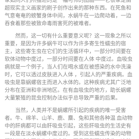
象如同人们所描述的是一幅可怖的图画——它很象是由
超现实主义画家的刷子创作出来的那种东西。在死鱼和
气意奄奄的螃蟹身体中间，水蜗牛在一边爬动着，一边
吞食着那些被致命毒雨害死的被难者。
然而，这一切有什么重要意义呢？这一现象之所以
重要，是因为许多蜗牛可以作为许多寄生性蠕虫的宿
主，这些寄生虫在它们的生活循环中，一部分时间要在
软体动物中度过，一部分时间要在人体 中度过。血吸虫
病就是一个例子，当人们在喝水或在被感染的水中洗澡
时，它可以透过皮肤进入人体 ，引起人的严重疾病。血
吸虫是靠蜗螺宿主而进入水体的。这种疾病尤其广泛地
分布在亚洲和非洲地区。在有血吸虫的地方，助长蜗螺
大量繁殖的昆虫控制办法似乎总导致严重的后果。
当然，人类并不是蜗螺所引起的疾病的唯一受害
者。牛、绵羊、山羊、鹿、麋、兔和其他各种温 血动物
中的肝病都可以由肝吸虫引起，这些肝吸虫的生活史有
一段是在淡水蜗螺中度过的。受到这些蠕虫传染的动物