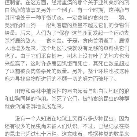
控制者。在这方面，经常重演的那个关于亚利桑那的凯
白勃鹿的故事是另外一个例子。有一个时期，这种鹿与
其环境处于一种平衡状态。一定数量的食肉兽——狼、
美洲豹和山狗——限制着鹿的数量不超过它们的食物供
给量。后来，人们为了“保存”这些鹿而发起一个运动去
杀掉鹿的敌人——食肉兽。于是，食肉兽消逝了，鹿惊
人地增多起来，这个地区很快就没有足够的草料供它们
吃了。由于它们采食树叶，树木上没有叶子的地方也愈
来愈高了，这时许多鹿因饥饿而死亡，其死亡数量超过
了以前被食肉兽杀死的数量。另外，整个环境也被这种
鹿为寻找食物所进行的不顾一切的努力而破坏了。
田野和森林中捕食性的昆虫起着与凯白勃地区的狼
和山狗同样的作用。杀死了它们，被捕食的昆虫的种群
就会汹涌澎湃地发展起来。
没有一个人知道在地球上究竟有多少种昆虫，因为
还有很多的昆虫尚未被人们认识。不过，己经记录在案
的昆虫已超过七十万种。这意味着，根据种类的数量来