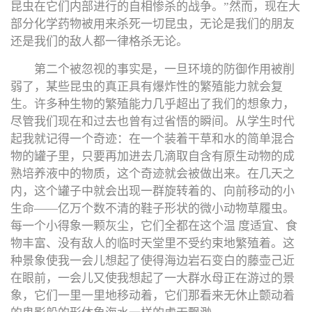
昆虫在它们内部进行的自相惨杀的战争。”然而，现在大
部分化学药物被用来杀死一切昆虫，无论是我们的朋友
还是我们的敌人都一律格杀无论。
第二个被忽视的事实是，一旦环境的防御作用被削
弱了，某些昆虫的真正具有爆炸性的繁殖能力就会复
生。许多种生物的繁殖能力几乎超出了我们的想象力，
尽管我们现在和过去也曾有过省悟的瞬间。从学生时代
起我就记得一个奇迹：在一个装着干草和水的简单混合
物的罐子里，只要再加进去几滴取自含有原生动物的成
熟培养液中的物质，这个奇迹就会被做出来。在几天之
内，这个罐子中就会出现一群旋转着的、向前移动的小
生命——亿万个数不清的鞋子形状的微小动物草履虫。
每一个小得象一颗灰尘，它们全都在这个温 度适宜、食
物丰富、没有敌人的临时天堂里不受约束地繁殖着。这
种景象使我一会儿想起了使得海边岩石变白的藤壶己近
在眼前，一会儿又使我想起了一大群水母正在游过的景
象，它们一里一里地移动着，它们那看来无休止颤动着