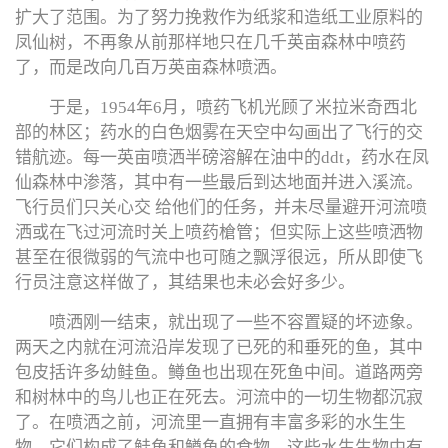
扩大了范围。为了努力挽救作为纸浆和造纸工业原料的
凤仙树，不再象从前那样地只在几千英亩森林中喷药
了，而是改向几百万英亩森林喷洒。
于是，1954年6月，喷药飞机光顾了米拉米奇西北
部的林区；药水的白色烟雾在天空中勾画出了飞行的交
错航迹。每一英亩喷洒半磅溶解在油中的ddt，药水在凤
仙森林中渗落，其中有一些最后到达地面并进入溪流。
飞行员们只关心交 给他们的任务，并未尽量避开河流喷
洒或在飞过河流时关上喷药槍管；但实际上这些喷洒物
甚至在很微弱的气流中也可随之飘浮很远，所从即使飞
行员注意这样做了，其结果也未必会好多少。
喷洒刚一结束，就出现了一些不容置疑的坏迹象。
两天之内就在河流沿岸发现了已死的和垂死的鱼，其中
包皮括许多幼鲑鱼。鳟鱼也出现在死鱼中间。道路两旁
和树林中的鸟儿也正在死去。河流中的一切生物都沉寂
了。在喷洒之前，河流里一直拥有丰富多彩的水生生
物，它们构成了鲑鱼和鳟鱼的食物。这些水生生物中有