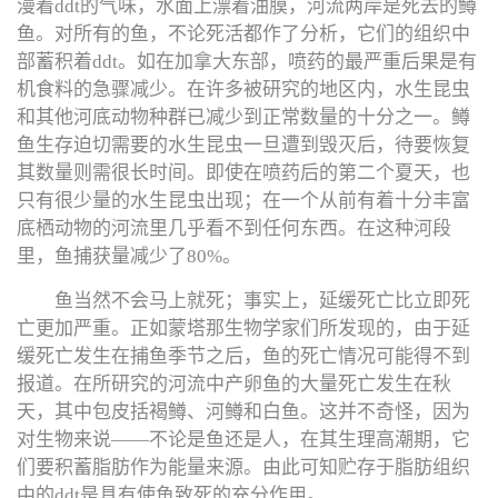
漫着ddt的气味，水面上漂着油膜，河流两岸是死去的鳟
鱼。对所有的鱼，不论死活都作了分析，它们的组织中
部蓄积着ddt。如在加拿大东部，喷药的最严重后果是有
机食料的急骤减少。在许多被研究的地区内，水生昆虫
和其他河底动物种群已减少到正常数量的十分之一。鳟
鱼生存迫切需要的水生昆虫一旦遭到毁灭后，待要恢复
其数量则需很长时间。即使在喷药后的第二个夏天，也
只有很少量的水生昆虫出现；在一个从前有着十分丰富
底栖动物的河流里几乎看不到任何东西。在这种河段
里，鱼捕获量减少了80%。
鱼当然不会马上就死；事实上，延缓死亡比立即死
亡更加严重。正如蒙塔那生物学家们所发现的，由于延
缓死亡发生在捕鱼季节之后，鱼的死亡情况可能得不到
报道。在所研究的河流中产卵鱼的大量死亡发生在秋
天，其中包皮括褐鳟、河鳟和白鱼。这并不奇怪，因为
对生物来说——不论是鱼还是人，在其生理高潮期，它
们要积蓄脂肪作为能量来源。由此可知贮存于脂肪组织
中的ddt是具有使鱼致死的充分作用。