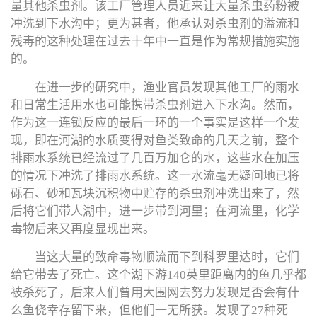
量其他杀虫剂。该工厂管理人员近来让大量杀虫药粉被
冲洗到下水沟中；更为甚者，他承认对杀虫剂的溢流和
残毒的这种处理在过去十年中一直是作为常规措施实施
的。
在进一步的研究中，渔业官员发现其他工厂的雨水
和日常生活用水也可能携带杀虫剂进入下水沟。然而，
作为这一连锁反应的最后一环的一个事实是这样一个发
现，即在河湖的水质变得对鱼类致命的几天之前，整个
排雨水系统已经流过了几百万加仑的水，这些水在加压
的情况下冲洗了排雨水系统。这一水流毫无疑问地已将
砾石、砂和瓦块沉积物中贮存的杀虫剂冲洗出来了，然
后将它们带人湖中，进一步带到河里；在河流里，化学
毒物后来又再度显现出来。
当这大量的致命毒物顺流而下到科罗里达时，它们
给它带去了死亡。这个湖下游140英里距离内的鱼几乎都
被杀死了，后来人们曾用大围网去努力发现是否会有什
么鱼侥幸存留下来，但他们一无所获。发现了27种死