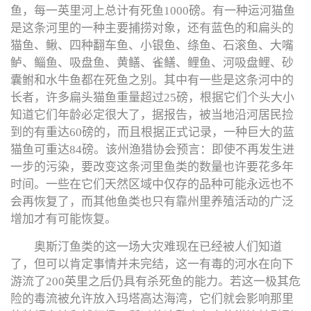
鱼，每一英里河上总计有死鱼1000磅。有一种运河猫鱼
是这条河里的一种主要捕捞对象，还有蓝色的和扁头的
猫鱼、鳅、四种翻车鱼、小银鱼、绦鱼、石滚鱼、大嘴
鲈、鲻鱼、吸盘鱼、黄鳝、雀鳝、鲤鱼、河吸盘鲤、砂
囊鲋和水牛鱼都在死鱼之别。其中有一些是这条河中的
长者，许多扁头猫鱼重量超过25磅，根据它们个头大小
知道它们年龄必定很大了，据报告，被当地沿河居民捡
到的有重达60磅的，而且根据正式记录，一种巨大的蓝
猫鱼可重达84磅。该州渔猎协会预言：即使不再发生进
一步的污染，要改变这条河里鱼类的数量也许要花多年
时间。一些在它们天然区域中仅存的品种可能永远也不
会再恢复了，而其他鱼类也只有靠州里养殖活动的广泛
增加才有可能恢复。
奥斯汀鱼类的这一场大灾难现在已经被人们知道
了，但可以肯定事情并未完结，这一有毒的河水在向下
游流了200英里之后仍具有杀死鱼的能力。若这一极其危
险的毒流被允许放入玛塔高达海湾，它们就会影响那里