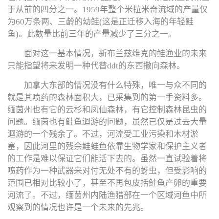
于从前的四分之一。1959年整个米拉米奇流域的产量仅
为60万条两、三龄的幼鲑(这是正迁移入海的年轻鲑
鱼)。此数量比前三年的产量减少了三分之一。
面对这一基本情况，新布兰兹维克的鲑渔业的未来
只能指望将来发明一种代替ddt的东西撒向森林。
加拿大东部的情况没有什么特殊，唯一与众不同的
就是其喷药的森林面积大，已采集到的第一手资料多。
缅茵州也有它的云杉和凤仙森林，有它控制森林昆虫的
问题。缅茵也有鲑鱼迴游的问题，虽然已仅是过去大量
迴游的一个残余了。不过，河流受工业污染和木材淤
塞，因此河里的残余鮭蛙鱼依靠生物学家和保护主义者
的工作是难以保证它们能活下去的。虽然一直试验着将
喷药作为一种武器来对付无处不有的蚜虫，但受影响的
范围已相对比较小了，甚至不再包皮括鮭鱼产卵的重要
河流了。不过，缅茵州内陆渔猎部在一个区域河鱼中所
观察到的情况也许是一个未来的先兆。