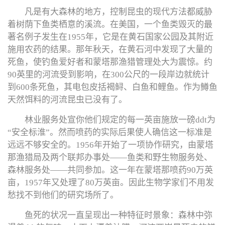
凡是有大森林的地方，控制昆虫的现代方法都威胁
着树荫下鱼类栖意的溪流。在美国，一个鱼类毁灭的最
著名例子发生在1955年，它是在黄石国家公园及其附近
施用农药的结果。那年秋天，在黄石河中发现了大量的
死鱼，使钓鱼爱好者和蒙塔那渔猎管理处大为震惊。约
90英里的河流受到影响，在300公尺的一段岸边就统计
到600条死鱼，其电包皮括褐鲟、白鱼和鲤鱼。作为鳟鱼
天然饵料的河流昆虫已没有了。
林业服务处宣你他们规定的每一英亩施放一磅ddt为
“安全标淮”。然而喷药的实际后果使人确信这一标准是
远远不够安全的。1956年开始了一项协作研究，由蒙塔
那渔猎局及两个联邦办事处——鱼类和野生物服务处、
森林服务处——共同参加。这一年在蒙塔那喷药90万英
亩，1957年又处理了80万英亩。因此生物学家们不用发
愁找不到他们的研究场所了。
鱼死的状况一直呈现出一种特征时景象：森林中弥