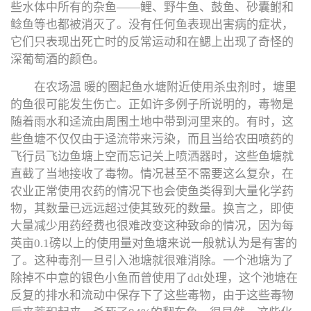
些水体中所有的杂鱼——鲤、野牛鱼、鼓鱼、砂囊鲋和
鲶鱼等也都被消灭了。没有任何鱼表现出害病的症状，
它们只表现出死亡时的反常运动和在鳃上出现了奇怪的
深葡萄酒的颜色。
在农场温 暖的圈起鱼水塘附近使用杀虫剂时，塘里
的鱼很可能发生伤亡。正如许多例子所说明的，毒物是
随着雨水和迳流由周围土地中带到河里来的。有时，这
些鱼塘不仅仅由于迳流带来污染，而且当给农田喷药的
飞行员飞边鱼塘上空而忘记关上喷洒器时，这些鱼塘就
直截了当地接收了毒物。情况甚至不需要这么复杂，在
农业正常使用农药的情况下也会使鱼类得到大量化学药
物，其数量已远远超过使其致死的数量。换言之，即使
大量减少用药经费也很难改变这种致命的情况，因为每
英亩0.1磅以上的使用量对鱼塘来说一般就认为是有害的
了。这种毒剂一旦引入池塘就很难消除。一个池塘为了
除掉不中意的银色小鱼而曾使用了ddt处理，这个池塘在
反复的排水和流动中保存下了这些毒物，由于这些毒物