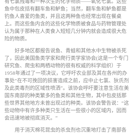
有七氯残毒和一种次生的化学物质——氧化七氯。这些
鱼中包皮括有翻车鱼和鲈鱼；当然，翻车鱼和鲈鱼都是
钓鱼人喜爱的鱼类，并且这两种鱼也经常出现在餐桌
上。而这些鱼内含的这些化学物质被食品与药物管理处
认为属于那种在人类食入短短几分钟内就会造成很大危
险的物质。
好多地区都报告说鱼、青蛙和其他水中生物被杀死
了，因此美国鱼类学家和爬行类学家协会(这是一个专门
研究鱼、爬虫和两栖动物的很有权威的科学组织）于
1958年通过了一项决议，它呼吁农业部及其在各州的办
事处“在不可挽回的损害造成之前，应中止七氯、狄氏剂
及此类毒剂的区域性喷洒”。该协会呼吁要注意生活在美
国东南部的种类繁多的鱼类和其他生物，其中包皮括那
些世界其他地方未曾出现过的种类。该协会警告说：“这
些动物中有许多种类只生活在一些很小的区域内，因而
会迅速地被彻底消灭。”
用于消灭棉花昆虫的杀虫剂也沉重地打击了南部各