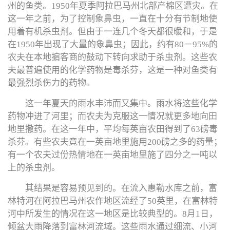
州的鱼类。1950年夏季阿拉巴马州北部产棉区遭灾。在
这一年之前，为了控制象鼻虫，一直在十分有节制地使
用着有机杀虫剂。但由于一连几个冬天都很暖和，于是
在1950年出现了大量的象鼻虫；因此，约有80－95%的
农夫在本地掮客商的鼓动下转向求助于杀虫剂。这些农
夫最普遍使用的化学药物是毒杀芬，这是一种对鱼类有
最强烈杀伤力的药物。
这一年夏天的雨水丰沛而又集中。雨水将这些化学
药物冲进了河里；而农夫为克服这一情况就更多地向田
地里撒药。在这一年中，平均每英亩农田得到了63磅毒
杀芬。有些农夫竟在一英亩地里施用200磅之多的药量；
有一个农夫过份热情地在一英亩地里施了四分之一吨以
上的杀虫剂。
其结果是容易预见到的。在流入惠勒水库之前，富
林特河在阿拉巴马州农作地区流经了50英里，在富林特
河中所发生的情况在这一地区是比较典型的。8月1日，
倾盆大雨降落到富林河流域。这些雨水通过细流、小河