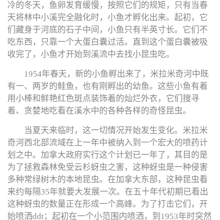
冷的冬天，鱼卵发育缓慢，按照它们的规矩，只有当春
天将林中小溪完全融化时，小鱼才孵化出来。起初，它
们藏身于河底的石子中间，小鱼只有半英寸长。它们不
吃东西，只靠一个大蛋白囊过活。直到这个蛋白囊被吸
收完了，小鱼才开始到溪流中去找小昆虫吃。
1954年春天，新的小鱼孵出来了，米拉米奇河中既
有一、两岁的鲑鱼，也有刚孵出的幼鱼。这些小鱼有着
用小棒和鲜艳红色斑点装饰着的灿烂外衣，它们搜寻
着、贪婪地吃看在溪水中的各种各样的奇怪昆虫。
当夏天来临时，这一切情况开始发生变化。米拉米
奇河西北部流域在上一年中被纳入到一个宏大的喷药计
划之中。加拿大政府实行这个计划已一年了，其目的是
为了拯救森林免受云杉蚜虫之害，这种蚜虫是一种侵害
多种常绿树木的本地昆虫。在加拿大东部，这种昆虫看
来约每隔35年就要大发展一次。在五十年代初期已看出
这种蚜虫的数量正在形成一个高峰。为了打击它们，开
始喷洒ddt；起初在一个小范围内喷洒，到1953年时突然