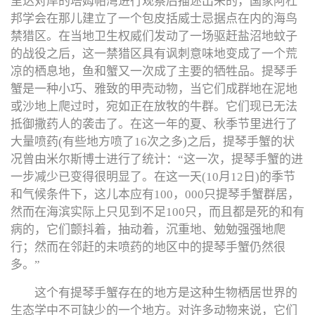
里达对岸的塔姆帕湾进行观察后描述出来的，国家阿杜
邦学会在那儿建立了一个包皮括威士忌据点在内的海鸟
禁猎区。在当地卫生权威们发动了一场驱赶盐沼地蚊子
的战役之后，这一禁猎区具有讽刺意味地变成了一个荒
凉的栖息地，鱼和蟹又一次成了主要的牺牲品。提琴手
蟹是一种小巧、雅致的甲壳动物，当它们成群地在泥地
或沙地上爬过时，宛如正在放牧的牛群。它们现已无法
抵御撒药人的袭击了。在这一年的夏、秋季节里进行了
大量喷药(有些地方喷了16次之多)之后，提琴手蟹的状
况曾由米尔斯博士进行了统计：“这一次，提琴手蟹的进
一步减少已变得很明显了。在这一天(10月12日)的季节
和气候条件下，这儿本应有100，000只提琴手蟹群居，
然而在海滨实际上只见到不足100只，而且都是死的和有
病的，它们颤抖着，抽动着，沉重地、勉勉强强地爬
行；然而在邻赶的未喷药的地区中的提琴手蟹仍然很
多。”
这个有提琴手蟹存在的地方是这种生物栖居世界的
生态学中不可缺少的一个地方。对许多动物来说，它们