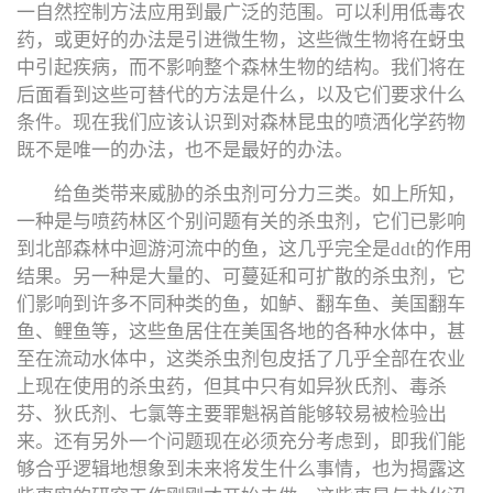
一自然控制方法应用到最广泛的范围。可以利用低毒农
药，或更好的办法是引进微生物，这些微生物将在蚜虫
中引起疾病，而不影响整个森林生物的结构。我们将在
后面看到这些可替代的方法是什么，以及它们要求什么
条件。现在我们应该认识到对森林昆虫的喷洒化学药物
既不是唯一的办法，也不是最好的办法。
给鱼类带来威胁的杀虫剂可分力三类。如上所知，
一种是与喷药林区个别问题有关的杀虫剂，它们已影响
到北部森林中迴游河流中的鱼，这几乎完全是ddt的作用
结果。另一种是大量的、可蔓延和可扩散的杀虫剂，它
们影响到许多不同种类的鱼，如鲈、翻车鱼、美国翻车
鱼、鲤鱼等，这些鱼居住在美国各地的各种水体中，甚
至在流动水体中，这类杀虫剂包皮括了几乎全部在农业
上现在使用的杀虫药，但其中只有如异狄氏剂、毒杀
芬、狄氏剂、七氯等主要罪魁祸首能够较易被检验出
来。还有另外一个问题现在必须充分考虑到，即我们能
够合乎逻辑地想象到未来将发生什么事情，也为揭露这