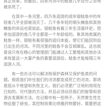
真正效果，但最后，四条河流中的鮭鱼几乎百分之百地
被杀死了。
在其中一条河里，四万条迴游的成年银鲑鱼中的年
轻者几乎全部被消灭了。几千条年轻的钢头鳟鱼和其他
鳟鱼的命运也是如此。银鲑鱼有着三年生活循环史，而
参加迴游的鱼几乎全都是一个年龄组的。象其他类属的
鲑鱼一样，银鲑有着很强的迴归本能，使它们能回到自
已出生的河流。不同河里的鲑鱼不会互相窜乱。这也就
是说只有在精心的管理部门能通过人工繁殖和其他办法
来恢复这一大量产鱼的重要迴游后，鲑鱼才能每隔三年
迴游入河。
有一些办法可以解决既保护森林又保护鱼类的问
题。假若我们听任我们的河流都变成死亡的河流，那将
是屈从于绝望和失败主义。我们必须更广泛地利用现在
已知的、可代替的方法，并且必须动员我们的智慧和资
源去发展新方法。在记载中有一些例子，天然寄生性生
物征服了蚜虫，其控制效果比喷撒药物要好。需要把这