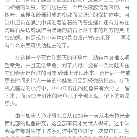
飞蛴螬的幼虫，它们居住在一个用粘液胶结起来的、由
树叶、草梗和砂砾组成的松散而又舒适的保护体中。河
流中还有在涡流中紧贴着岩石的飞石虫蛹；还有分布在
沟底石头边或溪流由陡峭的斜石上落下来的地方的黑飞
虫幼蠕。但是现在小河中的昆虫都已被ddt杀死了，再没
有什么东西可供幼鲑去吃了。
在这样一个死亡和毁灭的环境中，幼鲑本身难以期
望幸免，并且无法幸免。到了八月；没有一条幼鲑再在
它们春天逗留过的河床 砂砾上浮现出来。孵出后一年或
更长时间的稍大一些的小鲑鱼只受到轻微的打击。在飞
机光临过的小河中，1953年孵出的鲑鱼只有六分之一留
下来；而1952年孵出的鲑鱼几乎全部入海，留下的数量
更少。
由于加拿大渔业研究会从1950年一直从事米拉米奇
西北部的鲑鱼研究，这全部事实才为世人得知。这个学
会每年都对生存于这条河流中的鱼进行一次查户口。生