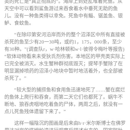
类的死亡是“真正彻底的”。海岸上到处乱堆着死鱼。从
天空中可以看到鲨鱼游过来吞食着水中垂死无助的鱼
儿。没有一种鱼类得以幸免。死鱼中有鲻、锯盖鱼、银
鲈、食蚊鱼。
“在除印第安河沿岸而外的整个沼泽区中所有直接被
杀死的鱼至少有20一30吨，或约1，175，000条，至少
有30种。”(调查队r，w·哈林顿和w·l·彼得令梅叶等报告)
“软体动物看来未受狄氏剂伤害。本地区的甲壳类实际上
已完全被消灭。水生蟹种群彻底毁灭；提琴手蟹除了在
明显漏掉喷药的沼泽小地块中暂时地活着外，也全部被
杀死了。”
“较大型的捕捞鱼和食用鱼迅速地死了……蟹在腐烂
的鱼体上爬行和吞食，而第二天它们也都死了。蜗牛不
断地、狼吞虎咽地吃着鱼的尸体，两周之后，就没有一
点儿死鱼残体遗留下来了。”
这样一幅陰沉的图画是后来由h·r·米尔斯博士在佛罗