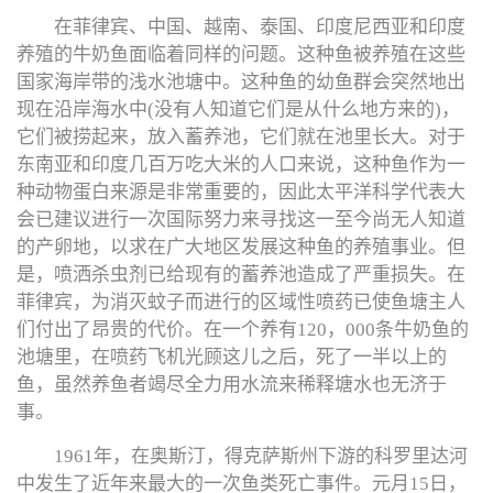
在菲律宾、中国、越南、泰国、印度尼西亚和印度
养殖的牛奶鱼面临着同样的问题。这种鱼被养殖在这些
国家海岸带的浅水池塘中。这种鱼的幼鱼群会突然地出
现在沿岸海水中(没有人知道它们是从什么地方来的)，
它们被捞起来，放入蓄养池，它们就在池里长大。对于
东南亚和印度几百万吃大米的人口来说，这种鱼作为一
种动物蛋白来源是非常重要的，因此太平洋科学代表大
会已建议进行一次国际努力来寻找这一至今尚无人知道
的产卵地，以求在广大地区发展这种鱼的养殖事业。但
是，喷洒杀虫剂已给现有的蓄养池造成了严重损失。在
菲律宾，为消灭蚊子而进行的区域性喷药已使鱼塘主人
们付出了昂贵的代价。在一个养有120，000条牛奶鱼的
池塘里，在喷药飞机光顾这儿之后，死了一半以上的
鱼，虽然养鱼者竭尽全力用水流来稀释塘水也无济于
事。
1961年，在奥斯汀，得克萨斯州下游的科罗里达河
中发生了近年来最大的一次鱼类死亡事件。元月15日，