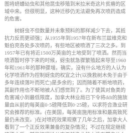
图将蛴螬幼虫和其他昆虫移殖到米拉米奇这片贫瘠的区
域中来。但很明显，这种迁移仍无法避免再次喷药造成
的危害。
树蚜虫不但数量并未象预料的那样减少下去，其抵
抗力反而更顽强；从1955年到1957年在新布兰兹维克和
魁伯克各处多次喷药，有些地区被喷洒了三次之多。到
1957年已有将近1500万英亩的土地受到了喷洒。然而当
喷洒暂时停下来的时候，蚜虫就急骤繁殖起来导至1960
年和1961年的那种骤增。确实，没有什么地方的人认为
化学喷洒作为控制蚜虫的权宜之计(以挽救树木免于由于
多年连续落叶而死亡)是多余的；因而随着不断地喷药，
其副作用也不断地被人们感觉到了。为了使其对鱼类的
危害减小到最低限度，加拿大林业局已下令将ddt的施放
量由从前的每英亩0·5磅降低到0·25磅，以求符合渔业研
究会推荐的标准。(在美国，每英亩施用标准和最高致死
量仍未改变。)在对喷药效果观察了几年之后，加拿大人
看到了一个正反效果兼备的复杂情况；不过在规定继续