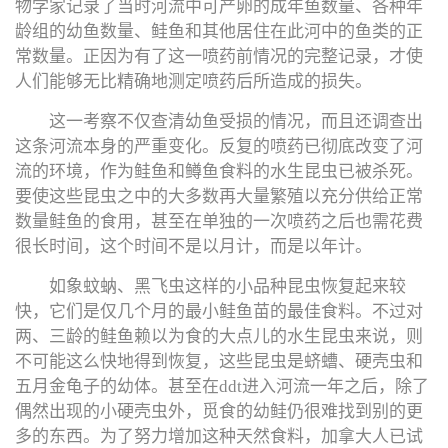
物学家记录了当时河流中可产卵的成年鱼数量、各种年
龄组的幼鱼数量、鲑鱼和其他居住在此河中的鱼类的正
常数量。正因为有了这一喷药前情况的完整记录，才使
人们能够无比精确地测定喷药后所造成的损失。
这一考察不仅查清幼鱼受损的情况，而且还调查出
这条河流本身的严重变化。反复的喷药已彻底改变了河
流的环境，作为鲑鱼和鳟鱼食料的水生昆虫已被杀死。
要使这些昆虫之中的大多数再大量繁殖以充分供给正常
数量鲑鱼的食用，甚至在单独的一次喷药之后也需花费
很长时间，这个时间不是以月计，而是以年计。
如象蚊蚋、黑飞虫这样的小品种昆虫恢复起来较
快，它们是仅几个月的最小鲑鱼苗的最佳食料。不过对
两、三龄的鲑鱼赖以为食的大点儿的水生昆虫来说，则
不可能这么快地得到恢复，这些昆虫是蛴螬、硬壳虫和
五月金龟子的幼体。甚至在ddt进入河流一年之后，除了
偶然出现的小硬壳虫外，觅食的幼鲑仍很难找到别的更
多的东西。为了努力增加这种天然食料，加拿大人已试