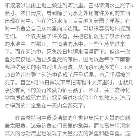
和滚滚洪流由土地上倾注到河流里。富林特河水上涨了6
英寸。次日清晨，看到除了雨水之外还有许多别的东西
出现在河中。鱼在附近水面上盲目地兜着圈子浮游；有
时一条鱼会自己从水里向岸边跳。可以很容易地捕捉到
它们。一个农夫捡了许多鱼，并把它们放进了泉水补给
的水池中。在那儿，在清洁的水中，一些鱼苏醒过来
了。而在河流中，死鱼终日地顺水漂浮而下。但这一次
鱼死仅仅是以后更多鱼死的序曲，因为以后每次下雨都
会冲洗更多的杀虫剂进入河流，从而杀死更多的鱼。8月
10日降雨在整个河流中造成了严重后果，鱼几乎都被杀
死了。直至8月15日再次下雨把毒物冲大河里时，也就几
乎没有剩下的鱼再次做为牺牲品了。不过，关于这种化
学物质造成死亡的证据是通过将实验金鱼笼放入河流后
才得到的：金鱼在一天内全都死了。
在富林特河中遭受浩劫的鱼类包皮括有大量的白刺
盖太陽鱼，这是钓鱼者们喜爱的鱼类。而在富林特河水
流入的惠勒湾里也发现了大量死去的鲈鱼和翻车鱼。这