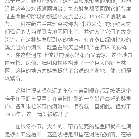
几千年来，鲑鱼已熟悉了这些由淡水形成的水线；并能
沿着这些淡水线返回河流；每条鲑鱼都要回到它们曾度
过生命最初阶段的那些小支流里去。1953年的夏秋季
节，一种在新布兰兹维克被称为“米拉米奇”的河鲑从它
们遥远的大西洋觅食地区回来了，并进入了它们的故乡
河流。在这种鲑鱼所到达的地方，有许多由绿荫掩映的
溪流组成的河网，鲑鱼在秋天里将卵产在河床 的砂砾
上，在这些河床 上流过的溪水轻柔而又清凉。这个地方
由云杉、凤仙、拇树和松树构成了一个巨大的针叶林
区，这样的地方为鲑鱼提供了合适的产卵地，使它们得
以繁衍。
这种情况从很久远的年代一直到现在都是按照这个
样子在不断重复着；在美国北部的一个出产最好的鲑鱼
的、名叫米拉米奇的河流中，情况就一直如此。但到了
1953年，这一情况被破坏了。
在秋冬季节。大个的、带有硬壳的鲑鱼卵就产在满
是砂砾的浅槽中，这些浅槽是母鱼在河底挖好的。在寒