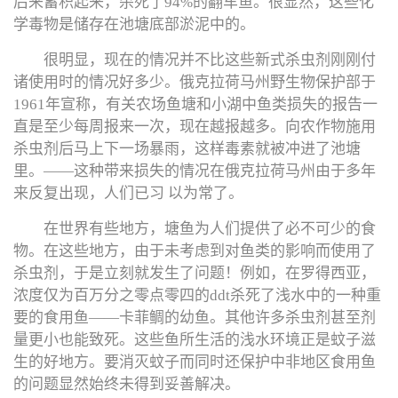
后来蓄积起来，杀死了94%的翻车鱼。很显然，这些化
学毒物是储存在池塘底部淤泥中的。
很明显，现在的情况并不比这些新式杀虫剂刚刚付
诸使用时的情况好多少。俄克拉荷马州野生物保护部于
1961年宣称，有关农场鱼塘和小湖中鱼类损失的报告一
直是至少每周报来一次，现在越报越多。向农作物施用
杀虫剂后马上下一场暴雨，这样毒素就被冲进了池塘
里。——这种带来损失的情况在俄克拉荷马州由于多年
来反复出现，人们已习 以为常了。
在世界有些地方，塘鱼为人们提供了必不可少的食
物。在这些地方，由于未考虑到对鱼类的影响而使用了
杀虫剂，于是立刻就发生了问题！例如，在罗得西亚，
浓度仅为百万分之零点零四的ddt杀死了浅水中的一种重
要的食用鱼——卡菲鲷的幼鱼。其他许多杀虫剂甚至剂
量更小也能致死。这些鱼所生活的浅水环境正是蚊子滋
生的好地方。要消灭蚊子而同时还保护中非地区食用鱼
的问题显然始终未得到妥善解决。