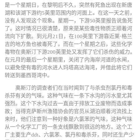
是一个星期日，在黎明后不久，突然有死鱼出现在新唐
湖和该湖下游约5英里范围内的河面上。在这一天之前，
没有人发现这个现象。星期一，下游50英里报告说鱼死
了。这时情况已很清楚，原来是某些毒性物质正顺着河
流向下扩散。到元月21日，在100英里下游靠近莱·格兰
吉的地方鱼也被毒死了。而在一个星期之后，这些化学
毒物在奥斯汀下游200英里处又发挥了它们杀伤的威力。
在元月的最后一个星期里，关闭了内海岸河道的水闸，
以避免使有毒的河水进人玛塔高达海湾，并借此将它们
转送到墨西哥湾中。
奥斯汀的调查者们在当时闻到了与杀虫剂氯丹和毒
杀芬有关的气味。这种气味在一条下水沟的污水里尤其
强烈。这个下水沟过去一直由于排放工业废物而造成事
故；当得克萨斯州渔猎协会的官员从湖泊顺着河流找上
来时，他们注意到一种好象是六氯苯的气味，这种气味
从一个化学工厂的一条支线飘散到很远的地方。这个工
厂主要生产ddt、六氯苯、氯丹和毒杀芬，同时还生产少