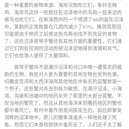
是一种重要的食物来源。海岸浣熊吃它们，象铃舌秧
鸡、海岸鸟这样一些居住在沼泽地中的鸟和一些来访的
候鸟也吃它们。在新泽西州的一个喷洒了ddt的盐化沼泽
中，笑鹅的正常数量在几周内减少了85%，推测其原因
可能是由于喷药之后使这些鸟再也找不到充足的食物
了。这些沼泽提琴手蟹还有其他方面的重要性，它们通
过它们到处挖洞的活动而使沼泽泥地得到清理和充气。
它们也给渔人提供了大量饵料。
提琴手蟹并不是潮汐沼泽和河口中唯一遭受农药威
胁的生物，有些对人更为重要的其他生物也受到危害。
切撒皮克湾和大西洋海岸其他地区中有名的蓝蟹就是一
个例子。这些蟹对杀虫剂极为敏感，在潮汐沼泽、小海
湾、沟渠和池塘中的喷药杀死了那里的大部分蓝蟹。不
仅当地的蟹死了，而且从其他海洋来到撒药地区的蟹也
都中毒死亡。有时中毒作用是间接发生的，如在即第安
河畔的沼泽地中，那儿的蟹象清道夫一样地处理了死
鱼，然而它们本身也很快中毒死去了。人们还不太了解