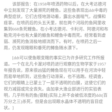
该部报告：在1958年喷洒药物以后，在大考达德河
中立刻发现了大量濒死的鲤鱼。这些鱼表现出ddt中毒的
典型症状，它们古怪地游动着，露出水面喘气，战慄和
痉挛。在喷药后的头五天里，就在两个河段的鱼网里收
集到668条死鲤鱼。在小考达德河、卡利河、阿德河和布
勒克河中也有大量的鲦鱼和鲤鱼中毒而死。经常看到虚
弱、濒死的鱼消极地顺流而下。有时，在喷药之后一
周，仍发现瞎眼和垂死的鳟鱼随水漂下。
[ddt可以使鱼眼变瞎的事实已为许多研究工作所报
道。一个在北凡卡渥对喷药进行观察的生物学家于1957
年报告说，原来很凶猛的鳟鱼现在可以用手在河流中轻
而易举地抓到，这些鱼行动滞呆，也不逃跑。经调查，
它们的眼睛上已蒙土了一层不透明的白膜，这使它们的
视力减弱或完全丧失。由加拿大渔业部进行的实验表
明，几乎所有的鱼(银鲑)实际上并不会被低浓度的ddt(百
万分之三)杀死，但是会出现眼水晶体不透明的盲目症
状。]