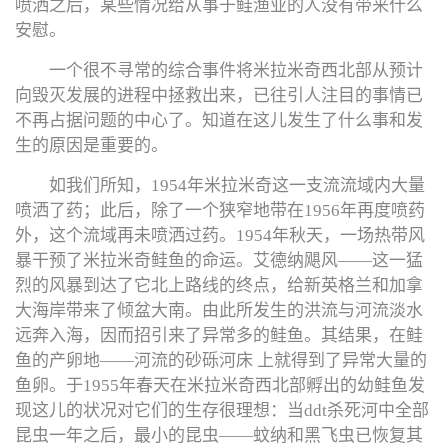
喷洒之后，某些情况给从事于鲑渔业的人没有带来什么
安慰。
一个很不寻常的综合事件将米拉米奇西北部从预计
向毁灭发展的进程中拯救出来，已往引人注目的事情已
不再占据问题的中心了。知道在这儿发生了什么事和发
生的原因是重要的。
如我们所知，1954年米拉米奇这一支流流域内大量
喷洒了药；此后，除了一个狭窄地带在1956年再度喷药
外，这个流域再未喷洒过药。1954年秋天，一场热带风
暴干预了米拉米奇鲑鱼的命运。艾德纳飓风——这一猛
烈的风暴到达了它北上路线的终点，给新英格兰和加拿
大海岸带来了倾盆大南。由此所发生的洪流与河流淡水
远奔入海，因而招引来了异常多的鲑鱼。其结果，在鲑
鱼的产卵地——河流的砂砾河床 上就得到了异常大量的
鱼卵。于1955年春天在米拉米奇西北部孵出的幼鲑鱼发
现这儿的状况对它们的生存很理想：当ddt杀死河中全部
昆虫一年之后，最小的昆虫——蚊纳和黑飞虫已恢复其