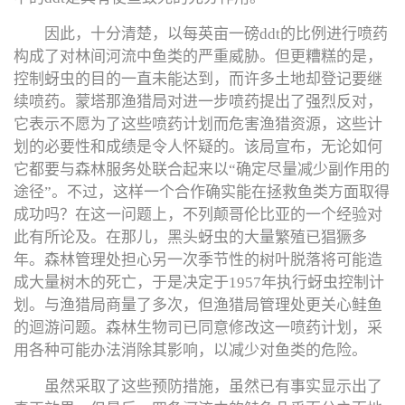
因此，十分清楚，以每英亩一磅ddt的比例进行喷药
构成了对林间河流中鱼类的严重威胁。但更糟糕的是，
控制蚜虫的目的一直未能达到，而许多土地却登记要继
续喷药。蒙塔那渔猎局对进一步喷药提出了强烈反对，
它表示不愿为了这些喷药计划而危害渔猎资源，这些计
划的必要性和成绩是令人怀疑的。该局宣布，无论如何
它都要与森林服务处联合起来以“确定尽量减少副作用的
途径”。不过，这样一个合作确实能在拯救鱼类方面取得
成功吗？在这一问题上，不列颠哥伦比亚的一个经验对
此有所论及。在那儿，黑头蚜虫的大量繁殖已猖獗多
年。森林管理处担心另一次季节性的树叶脱落将可能造
成大量树木的死亡，于是决定于1957年执行蚜虫控制计
划。与渔猎局商量了多次，但渔猎局管理处更关心鲑鱼
的迴游问题。森林生物司已同意修改这一喷药计划，采
用各种可能办法消除其影响，以减少对鱼类的危险。
虽然采取了这些预防措施，虽然已有事实显示出了