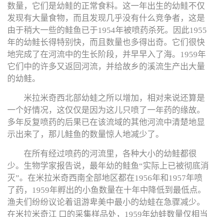
数量，它们是幼鲑的正常食料。这一年出生的幼鲑不仅
发现有大量食物，而且发现几乎没有什么竞争者，这是
由于稍大一些的鲑鱼已于1954年被喷药杀死。因此1955
年的幼鲑长得特别快，而且数量也多得出奇。它们很快
地完成了在河流中的生长阶段，并早早入了海。1959年
它们中的许多又返回河流，并给故乡的溪流生产出大量
的幼鲑。
米拉米奇西北部幼蛙之所以增加，相对来说还算是
一个好情况，这仅仅是因为这儿只喷了一年药的缘故。
多年反复喷药的后果已在该流域的其他河流中清楚地显
示出来了，那儿鲑鱼的数量惊人地减少了。
在所有经过喷药的河流里，各种大小的幼鲑都很
少。生物学家报告说，最年幼的鲑鱼“实际上已被彻底消
灭”。在米拉米奇西南全部地区都在1956年和1957年喷
了药，1959年孵出的小鱼数量在十年中降低到最低点。
渔夫们纷纷议论着诅游卑美中最小的幼蛙在急骤减少。
在米拉米奇江 口的采集样品处，1959年幼蛙数量仅相当