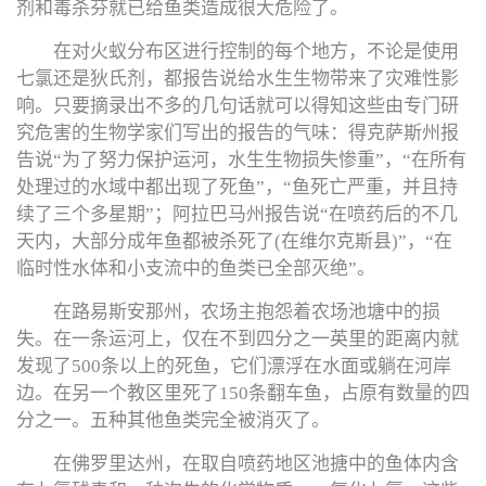
剂和毒杀芬就已给鱼类造成很大危险了。
在对火蚁分布区进行控制的每个地方，不论是使用
七氯还是狄氏剂，都报告说给水生生物带来了灾难性影
响。只要摘录出不多的几句话就可以得知这些由专门研
究危害的生物学家们写出的报告的气味：得克萨斯州报
告说“为了努力保护运河，水生生物损失惨重”，“在所有
处理过的水域中都出现了死鱼”，“鱼死亡严重，并且持
续了三个多星期”；阿拉巴马州报告说“在喷药后的不几
天内，大部分成年鱼都被杀死了(在维尔克斯县)”，“在
临时性水体和小支流中的鱼类已全部灭绝”。
在路易斯安那州，农场主抱怨着农场池塘中的损
失。在一条运河上，仅在不到四分之一英里的距离内就
发现了500条以上的死鱼，它们漂浮在水面或躺在河岸
边。在另一个教区里死了150条翻车鱼，占原有数量的四
分之一。五种其他鱼类完全被消灭了。
在佛罗里达州，在取自喷药地区池搪中的鱼体内含