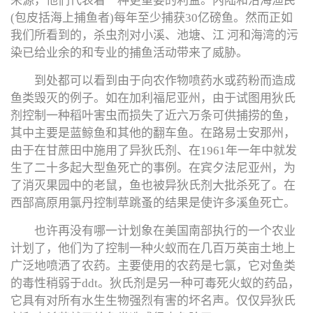
来源，他们代表着一种更重要的利益。内陆和沿海渔民
(包皮括海上捕鱼者)每年至少捕获30亿磅鱼。然而正如
我们所看到的，杀虫剂对小溪、池塘、江 河和海湾的污
染已给业余的和专业的捕鱼活动带来了威胁。
到处都可以看到由于向农作物喷药水或药粉而造成
鱼类毁灭的例子。如在加利福尼亚州，由于试图用狄氏
剂控制一种稻叶害虫而损失了近六万条可供捕捞的鱼，
其中主要是蓝鲸鱼和其他的翻车鱼。在路易士安那州，
由于在甘蔗田中施用了异狄氏剂、在1961年一年中就发
生了二十多起大型鱼死亡的事例。在宾夕法尼亚州，为
了消灭果园中的老鼠，鱼也被异狄氏剂大批杀死了。在
西部高原用氯丹控制草跳蚤的结果是使许多溪鱼死亡。
也许再没有哪一计划象在美国南部执行的一个农业
计划了，他们为了控制一种火蚁而在几百万英亩土地上
广泛地喷洒了农药。主要使用的农药是七氯，它对鱼类
的毒性稍弱于ddt。狄氏剂是另一种可毒死火蚁的药品，
它具有对所有水生生物强烈有害的坏名声。仅仅异狄氏