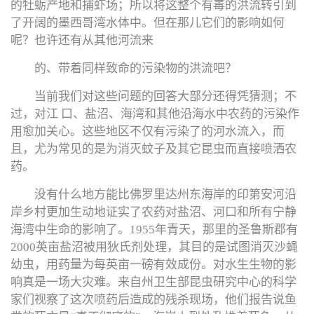
的牡蛎产地和捕虾场；所以将这整个有毒的洪流转引到
了开阔的墨西哥湾水体中。但在那儿它们的影响如何
呢？也许还有从其他河流来
的、带着同样致命的污染物的洪流吧？
当前我们对这些问题的回答大部分还得凭猜测；不
过，对江 口、盐沼、海湾和其他沿海水中农药的污染作
用愈加关心。这些地区不仅有污染了的河水流入，而
且，尤为常见的是为消灭蚊子及其它昆虫而直接喷洒农
药。
没有什么地方能比佛罗里达州东海岸的印第安河沿
岸乡村更加生动地证实了农药对盐沼、河口和所有宁静
海湾中生命的影响了。1955年青天，那里的圣鲁斯郡有
2000英亩盐沼被用狄氏剂处理，其目的是试图消灭沙蝇
幼虫，用药量为每英亩一磅有效成份。对水生生物的影
响真是一场大灾难。来自州卫生部昆虫研究中心的科学
家们视察了这次喷药后造成的残杀现场，他们报告说鱼