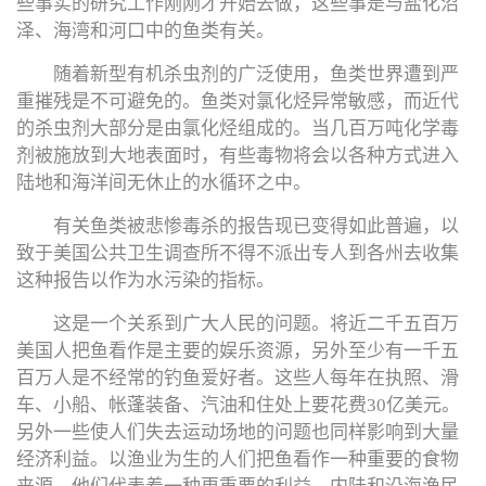
些事实的研究工作刚刚才开始去做，这些事是与盐化沼
泽、海湾和河口中的鱼类有关。
随着新型有机杀虫剂的广泛使用，鱼类世界遭到严
重摧残是不可避免的。鱼类对氯化烃异常敏感，而近代
的杀虫剂大部分是由氯化烃组成的。当几百万吨化学毒
剂被施放到大地表面时，有些毒物将会以各种方式进入
陆地和海洋间无休止的水循环之中。
有关鱼类被悲惨毒杀的报告现已变得如此普遍，以
致于美国公共卫生调查所不得不派出专人到各州去收集
这种报告以作为水污染的指标。
这是一个关系到广大人民的问题。将近二千五百万
美国人把鱼看作是主要的娱乐资源，另外至少有一千五
百万人是不经常的钓鱼爱好者。这些人每年在执照、滑
车、小船、帐蓬装备、汽油和住处上要花费30亿美元。
另外一些使人们失去运动场地的问题也同样影响到大量
经济利益。以渔业为生的人们把鱼看作一种重要的食物