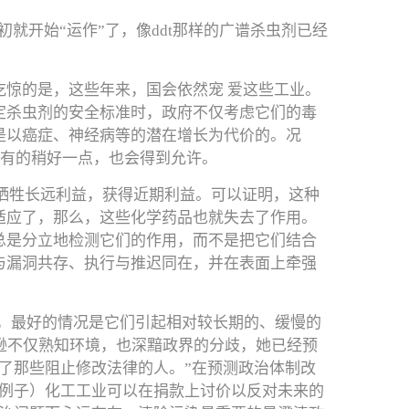
就开始“运作”了，像ddt那样的广谱杀虫剂已经
惊的是，这些年来，国会依然宠 爱这些工业。
定杀虫剂的安全标准时，政府不仅考虑它们的毒
是以癌症、神经病等的潜在增长为代价的。况
现有的稍好一点，也会得到允许。
—牺牲长远利益，获得近期利益。可以证明，这种
适应了，那么，这些化学药品也就失去了作用。
总是分立地检测它们的作用，而不是把它们结合
与漏洞共存、执行与推迟同在，并在表面上牵强
”，最好的情况是它们引起相对较长期的、缓慢的
逊不仅熟知环境，也深黯政界的分歧，她已经预
了那些阻止修改法律的人。”在预测政治体制改
的例子）化工工业可以在捐款上讨价以反对未来的