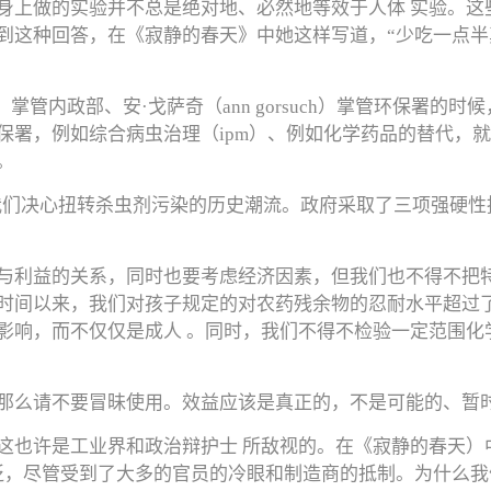
身上做的实验并不总是绝对地、必然地等效于人体 实验。这
到这种回答，在《寂静的春天》中她这样写道，“少吃一点
att）掌管内政部、安·戈萨奇（ann gorsuch）掌管环保
保署，例如综合病虫治理（ipm）、例如化学药品的替代，
。
我们决心扭转杀虫剂污染的历史潮流。政府采取了三项强硬性
与利益的关系，同时也要考虑经济因素，但我们也不得不把
时间以来，我们对孩子规定的对农药残余物的忍耐水平超过
影响，而不仅仅是成人 。同时，我们不得不检验一定范围化
那么请不要冒昧使用。效益应该是真正的，不是可能的、暂
这也许是工业界和政治辩护士 所敌视的。在《寂静的春天）
泛，尽管受到了大多的官员的冷眼和制造商的抵制。为什么我