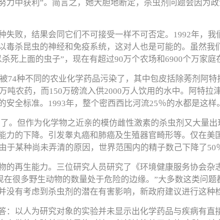
努力中获利”。简言之，她大胆地断定，杀虫剂问题会因为
失败，结果会同它们不可接受一样不可否定。1992年，我
以毒杀昆虫的神经和免疫系统，这对人也是可能的。虽然我
杀死上面的虫子”，现在有超过90万个农场和6900个万家庭
经被74种不同的农业化学药品污染了，其中包皮括除莠剂阿特拉津
0万吨农药，而150万磅流入供2000万人饮用的水中。阿特
安全标准。1993年，整个密西西比河流25％的水都是这样
被禁用了。但作为化学物之近亲的模仿雌性激素的杀虫剂又大量
能力的下降。引发睾丸癌和肺癌及生殖器官畸形等。仅在美国
由于某种尚未弄清的原因，世界范围内的精子数己下降了50
三位研究人员研究了《环境健康服务协会杂志》（journal of the
样的结论：“现在很多野生动物的数量处于危险的边缘。”大多数这
并没有考虑到杀虫剂的潜在有害影响，新政府建议进行这种
答：以人为研究对象的实验并未显示出化学药品与疾病有直