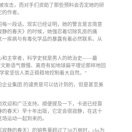
也被攻击，而对手们资助了那些预料会否定她的研
它的作者。
的每一段话。现实已经证明，她的警言是言简意
寂静的春天》的时候，她强忍着切除乳房的痛
这一疾病与有毒化学品的暴露有着必然联系。从
心和主宰者，科学史就是男人的统治史——最
帝文斯语气傲慢、离奇有如地球扁平理论那样地回
学家坚信人类正稳稳地控制着大自然。”
企业集团 的谴责是可以估计到的，但是甚至美
烈欢迎和广泛支持。顺便提及一下，卡逊已经靠
静的春天）早十年出版，它定会很寂静，在这十
这场运动一起到来的。
静的春天）的销售量超过了50万册时，cbs为