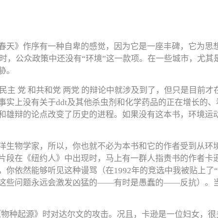
春天》作序有一种自卑的感觉，因为它是一座丰碑，它为思
版时，公众政策中还没有“环境”这一款项。在一些城市，尤
胁。
年民主 党 和共和党 两党 的辩论中就涉及到了，但只是目
事实上没有关于ddt及其他杀虫剂和化学药品的正在增长的
和雄辩的论点改变了历史的进程。如果没有这本书，环境运
洋生物学家，所以，你也就不必为本书和它的作者受到从环
片段在《纽约人》中出现时，马上有一群人指责书的作者卡
你依然能够听见这种谩骂（在1992年的竞选中我被贴上了
这些问题永远会激发凶猛的——有时是愚蠢的——反抗）。
《物种起源》时对达尔文的攻击。况且，卡逊是一位妇女，很