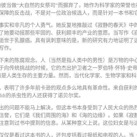
她彼当做“大自然的女祭司”而摒弃了，她作为科学家的荣誉
保障的反击战，不是对一位政治候选人，而是针对一本书和
事实和非凡的个人勇气。她反复地推敲过《寂静的春天》中
了她要动摇那些牢固的、获利颇丰的产业的意愿。当写作《
逝世于乳腺癌。具有讽刺意味的是，新的研究有力地证明了
写作。
下来的陈腐观念。人（当然是指人类中的男性）是万物的中
于向传统挑战的时候，它的杰出护卫者之一罗伯特·怀特·史
衡是人类生存的主要力量。然而，当代化学家、生物学家和科
，表明了许多年前卡逊的观点多么地具有革命性。来自获利的
dt的杀虫性的人还获得了诺贝尔奖。
出的问题不能马上解决，但这本书本身受到了人民大众的热
信誉，它们是《我们周围的海》和《海的边缘》。如果《寂
注意到过书中提到的信息。从某种意义上说，这位妇女是与
仅仅是看过这本书的人，还包皮括看过报纸和电视的人。当《寂