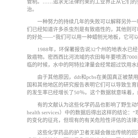
管制。……追求无法律约束的工业界正从它们的
治。
一种努力的持续几年的失败可以解释另外一种
们已经知道许多杀虫剂是有致癌性的，其他则可
的好处——“我们可以用一种蜡刨光地板，它可以
1988年，环保署报告说32个州的地表水已
致癌物。密西西比河流域的农田每年要喷洒700
临的时候，水中的阿特拉津量会经常超过饮用水的
由于其他原因，ddt和pcbs在美国真正
国和其他地区的研究报告表明它们可以导致生育
的发生率已经增长了50％。这个数据就意味着，
有的文献认为这些化学药品也影响了野生动物的再生能力。
health services）中的数据后得出这
的变化的征兆，但现有的有关危险性评估的法律
这些化学药品的护卫者无疑会做出传统的回