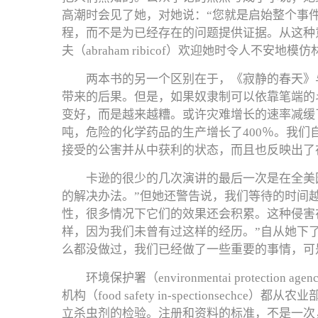
高潮时会见了她，对她说：“您就是启始整个事
程，而不是为已经存在的问题提供证据。从这种意
夫（abraham ribicof）欢迎她时令人不
两本书的另一个区别在于，《寂静的春天》
带来的后果。但是，如果奴隶制可以依靠笔端的
变好，而是越来越糟。或许灾难增长的速率减缓
吨，危险的化学药品的生产增长了400％。我
接受的公害并从中获利的状态，而且也反映出了
卡逊的很少的几次演讲的最后一次是在全美园林俱乐
的解决办法。”但她还警告说，我们等待的时间
性，很多情况下它们的效果还会积累。这种侵害
样，因为我们未曾有过这样的经历。”自从她下
么都没做过，我们已经做了一些重要的事情，可
环境保护署（environmentai prot
机构（food safety in-spection
立杀虫剂的检验。注册和资料的标准，不是一次