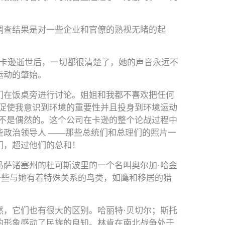
调查结果是对一些企业和官僚的熟视无睹的起
。
·卡逊逝世后，一切都很清楚了，她的声音永远不
运动的肇始。
们在饭桌旁进行讨论。姐姐和我都不喜欢把任何
促使我意识到环境的重要性并且投身到环境运动
不是偶然的。这个公司在卡逊的整个论战过程中
政治领导人 ——那些总统们和总理们的照片一
们，超过他们的总和！
萨诸塞州的杜可斯波里的一个名叫奥尔加·哈金
，一些与她有着特殊关系的鸟类，如鹰和移居的猎
，它们也有很大的区别。哈丽特·贝切尔；斯托
的形象感动了民族的良知。林肯在南北战争处于