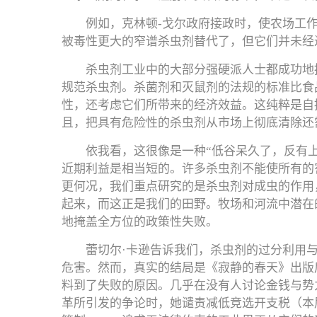
例如，克林顿-戈尔政府接政时，使农场工作
被毒性更大的窄谱杀虫剂替代了，但它们并未经
杀虫剂工业中的大部分强硬派人士都成功地
规范杀虫剂。杀菌剂和灭鼠剂的法规的标准比食
性，还考虑它们所带来的经济效益。这纯粹是自
且，把具有危险性的杀虫剂从市场上彻底清除还
依我看，这很像是一种“低谷呆久了，反有
近期利益是相当短的。许多杀虫剂不能使所有的
更何况，我们重点研究的是杀虫剂对成虫的作用
起来，而这正是我们的田野。牧场和河流中潜在
地掩盖全方位的政策性失败。
蕾切尔·卡逊告诉我们，杀虫剂的过分利用
危害。然而，真实的结局是《寂静的春天》出版
料到了失败的原因。几乎在没有人讨论金钱与势
革所引发的争论时，她谴责减低竞选开支税（本