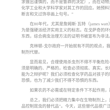
求做出谨慎的，而不是鲁莽的决定），而在动物
化学工业和大学科学家对其工作的回应。她预料
断言和文过饰非画上句号。”
在80年代，尤其是詹姆斯·瓦特（james w
为是强硬派经济实用主义的标志。在戈萨奇的环
东西，综合病虫治理方法的证明书被宣布为非法
克林顿-戈尔政府一开始就有不同的观点，
制剂代替。
显而易见，合理使用杀虫剂不得不平衡危险
须是明确的、严格的，检查必须彻底、真实。长
能为之辩护呢？我们必须检查化学药品对孩子的
恐惧，也为了减少我们不得不恐惧的东西。
如果农药不必需或在特定条件下不起作用，
总之，我们必须把精力集中在生物制剂上，
品控制昆虫的替代品”。今天，这些替代品很广