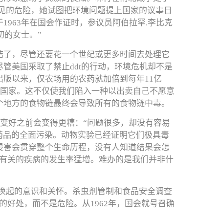
看见的危险，她试图把环境问题提上国家的议事日
963年在国会作证时，参议员阿伯拉罕.李比克
切的女士。”
结了，尽管还要花一个世纪或更多时间去处理它
管美国采取了禁止ddt的行动，环境危机却不是
版以来，仅农场用的农药就加倍到每年11亿
他国家。这不仅使我们陷入一种以出卖自己不愿意
个地方的食物链最终会导致所有的食物链中毒。
，事情在变好之前会变得更糟：“问题很多，却没有容易
药品的全面污染。动物实验已经证明它们极具毒
侵害会贯穿整个生命历程，没有人知道结果会怎
药有关的疾病的发生率猛增。难办的是我们并非什
切尔·卡逊所唤起的意识和关怀。杀虫剂管制和食品安全调查
喷洒农药的好处，而不是危险。从1962年，国会就号召确