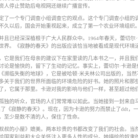
资人停止赞助后电视网还继续广播宣传。
定了一个专门调查小组调查它的观点。这个专门调查小组的
不久以后，国会开始重视起来，成立了第一个农业环境组织
并且已经深深植根于广大人民群众中。1964年春天，蕾切尔
世界。《寂静的春天》的出版应该恰当地被看成是现代环境
，它是我们在母亲的建议下在家里读的几本书之一，并且我
讨论是愉快的，留下了生动的记忆。事实上，蕾切尔·卡逊是
《濒临失衡的地球》，它是被哈顿·米夫林公司出版的，当然
多关于我们的世界所面临的环境危险的好书。她的照片和那些
了，它属于那里。卡逊对我的影响与他们一样，甚至超过他
孤独的听众，官场的人们常常难以如此。当她接到一封来自马
出了《寂静的春天》。现在，因为卡逊的努力而禁止了ddt
，至少是数不清的人，保住了性命。
叔叔的小屋》媲美。两本珍贵的书都改变了我们的社会。当然
给国家利益和大众关怀注入更多人性的成分。她描绘的奴隶