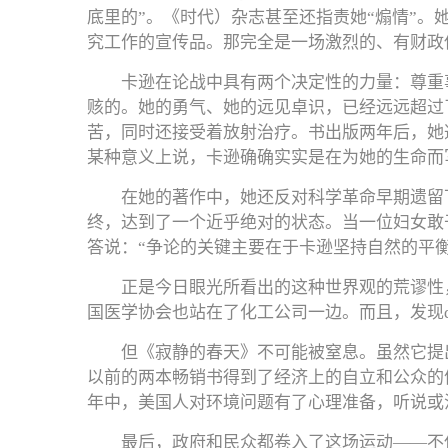
底里的”。《时代）杂志甚至还指责她“煽情”。
究工作的宣传品。那完全是一场激烈的、有财政
卡逊在论战中具有两个决定性的力量：尊重
赅的。她的勇气、她的远见卓识，已经远远超过
苦，同时还接受着放射治疗。书出版两年后，她
某种意义上说，卡逊确确实实是在为她的生命而
在她的著作中，她还反对科学革命早期遗留
终，达到了一个近乎绝对的状态。当一位妇女敢
答说：“争论的关键主要在于卡逊坚持自然的平
正是今日眼光所看出的这种世界观的荒谬性
国医学协会也站在了化工公司一边。而且，发现d
但《寂静的春天》不可能被窒息。虽然它提
以前的两本畅销书得到了经济上的自立和公众的
年中，美国人对环境问题有了心理准备，听说或
最后，政府和民众都卷入了这场运动——不