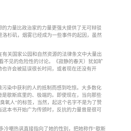
想的力量比政治家的力量更强大提供了无可辩驳
其是洛杉矶，烟雾已经成为一些事件的起因，虽然
前才在有关国家公园和自然资源的法律条文中大量出
、看不见的危险性的讨论。《寂静的春天）犹如旷
动也许会被延误很长时间，或者现在还没有开
境污染中获利的人的抵制而感到吃惊。大多数化
逊是歇斯底里的、极端的。即使现在，当向那些
“臭氧人”的标签，当然，起这个名字不是为了赞
当这本书开始广为传颁时，反抗的力量曾是很可
多冷嘲热讽直接指向了她的性别，把她称作“歇斯