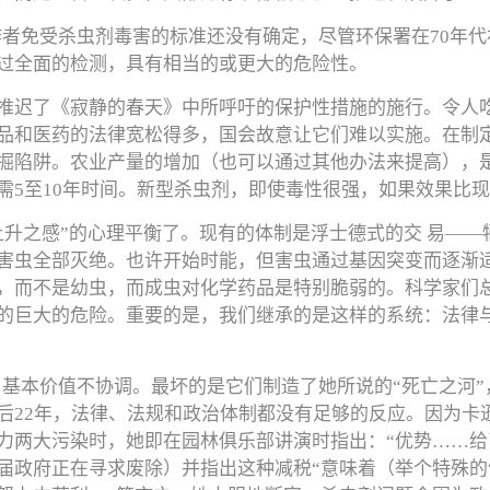
者免受杀虫剂毒害的标准还没有确定，尽管环保署在70年代初
过全面的检测，具有相当的或更大的危险性。
推迟了《寂静的春天》中所呼吁的保护性措施的施行。令人吃
品和医药的法律宽松得多，国会故意让它们难以实施。在制
掘陷阱。农业产量的增加（也可以通过其他办法来提高），
需5至10年时间。新型杀虫剂，即使毒性很强，如果效果比
上升之感”的心理平衡了。现有的体制是浮士德式的交 易—
害虫全部灭绝。也许开始时能，但害虫通过基因突变而逐渐
，而不是幼虫，而成虫对化学药品是特别脆弱的。科学家们
的巨大的危险。重要的是，我们继承的是这样的系统：法律
与基本价值不协调。最坏的是它们制造了她所说的“死亡之河
后22年，法律、法规和政治体制都没有足够的反应。因为卡
力两大污染时，她即在园林俱乐部讲演时指出：“优势……给
届政府正在寻求废除）并指出这种减税“意味着（举个特殊