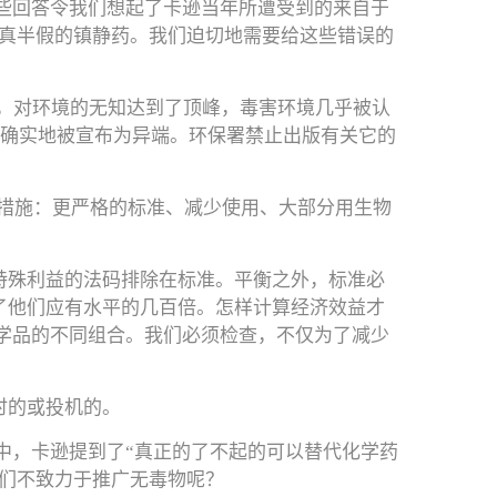
些回答令我们想起了卡逊当年所遭受到的来自于
半真半假的镇静药。我们迫切地需要给这些错误的
署的时候，对环境的无知达到了顶峰，毒害环境几乎被认
就确实地被宣布为异端。环保署禁止出版有关它的
措施：更严格的标准、减少使用、大部分用生物
特殊利益的法码排除在标准。平衡之外，标准必
了他们应有水平的几百倍。怎样计算经济效益才
学品的不同组合。我们必须检查，不仅为了减少
时的或投机的。
中，卡逊提到了“真正的了不起的可以替代化学药
们不致力于推广无毒物呢？