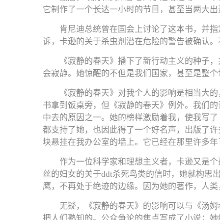
它制作了一个长达一小时的节目，甚至当两大出
肯尼迪总统曾在国会上讨论了这本书，并指
诉，卡逊的关于杀虫剂潜在危险的警告被确认。
《寂静的春天》播下了新行动主义的种子，
会寂静。她惊醒的不但是我们国家，甚至是整个
《寂静的春天》对我个人的影响是相当大的
书拿到饭桌旁，但《寂静的春天》例外。我们的
中去的原因之一。她的榜样激励着我，使我写了
都支持了她，也因此得了一个好名声，出版了许
块悬挂在我办公室的墙上。它已经在那里许多年
作为一位科学家和理想主义者，卡逊又是个
丝的妇女的关于ddt杀死鸟类的信时，她就构思
鹰，不再处于绝迹的边缘。因为她的著作，人类
无疑，《寂静的春天》的影响可以与《汤姆
把人们熟知的。公众争论的焦点写成了小说；她