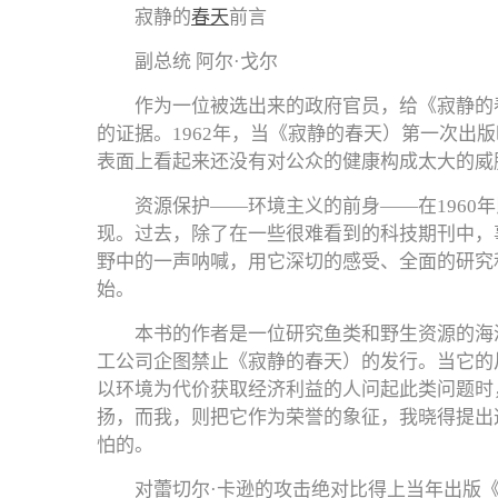
寂静的
春天
前言
副总统 阿尔·戈尔
作为一位被选出来的政府官员，给《寂静的
的证据。1962年，当《寂静的春天）第一次出
表面上看起来还没有对公众的健康构成太大的威
资源保护——环境主义的前身——在1960
现。过去，除了在一些很难看到的科技期刊中，
野中的一声呐喊，用它深切的感受、全面的研究
始。
本书的作者是一位研究鱼类和野生资源的海
工公司企图禁止《寂静的春天）的发行。当它的
以环境为代价获取经济利益的人问起此类问题时，
扬，而我，则把它作为荣誉的象征，我晓得提出
怕的。
对蕾切尔·卡逊的攻击绝对比得上当年出版