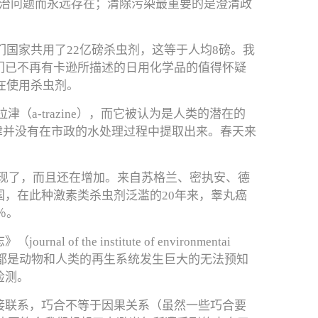
政治问题而永远存在；清除污染最重要的是澄清政
们国家共用了22亿磅杀虫剂，这等于人均8磅。我
们已不再有卡逊所描述的日用化学品的值得怀疑
在使用杀虫剂。
（a-trazine），而它被认为是人类的潜在的
拉津并没有在市政的水处理过程中提取出来。春天来
。
出现了，而且还在增加。来自苏格兰、密执安、德
，在此种激素类杀虫剂泛滥的20年来，睾丸癌
％。
 institute of environmentai
类问题都是动物和人类的再生系统发生巨大的无法预知
检测。
接联系，巧合不等于因果关系（虽然一些巧合要