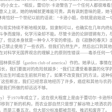
件的小女士。”相反，蕾切尔·卡逊警告了一个任何人都很难
义上说，她的呐喊就更难能可贵。具有讽刺意味的是，她于1
安地模仿林肯恰好一个世纪以前的话说：“卡逊小姐，你就是启始这一
与现实持续不断地相关联。奴隶制可以，也确实在几年内终
斗争而废除，化学污染却不能。尽管卡逊的论辞铿锵有力，尽
了，但这本身就是一种令人不安的牵挂。自《寂静的春天》出
们自己禁止使用了一些农药，但我们仍然生产，然后出口到其
在对科学无国界观念的理解上的原则性错误——毒杀任何一
部（garden club of america）作的。她承认
越长，我们要面对的危险就越多：“我们正遭受着暴露的化学
在出生时或出生前就开始了。如果不改变我们的方法，这种
了这些断言，我们已经悲哀地经历了许多，癌症和其他与农
是我们所做的却远远不够。
ection agency）于1970年成立了，这在很大程度上是由于蕾
sechce）都从农业部移到了新的机构，而农业部自然只是想了解谷物上
，而是三番五次，但大部分标准都被忽视、推迟和废弃了。