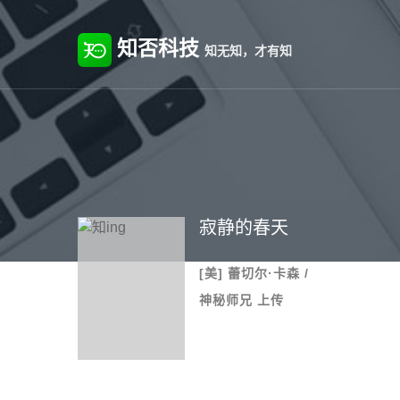
知否科技
知无知，才有知
寂静的春天
[美] 蕾切尔·卡森 /
神秘师兄 上传