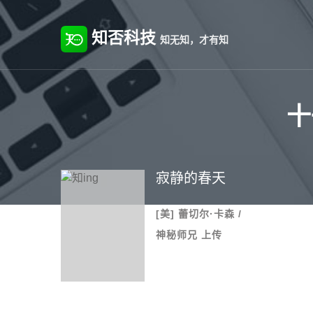
知否科技
知无知，才有知
十
寂静的春天
[美] 蕾切尔·卡森 /
神秘师兄 上传