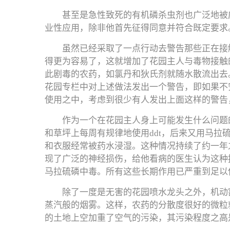
甚至是急性致死的有机磷杀虫剂也广泛地被
业性应用，除非他首先征得同意并符合既定要求
虽然已经采取了一点行动去警告那些正在接
得更为容易了，这就增加了花园主人与毒物接触
此剧毒的农药，如氯丹和狄氏剂就随水散流出去
花园专栏中对上述做法发出一个警告，即如果不
使用之中，考虑到很少有人发出上面这样的警告
作为一个在花园主人身上可能发生什么问题
和草坪上每周有规律地使用ddt，后来又用马
和衣服经常被药水浸湿。这种情况持续了约一年
现了广泛的神经损伤，给他看病的医生认为这种
马拉硫磷中毒。所有这些长期作用已严重到足以
除了一度是无害的花园喷水龙头之外，机动
蒸汽般的烟雾。这样，农药的分散度很好的微粒
的土地上空加重了空气的污染，其污染程度之高