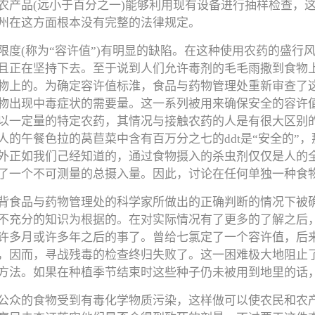
农产品(远小于百分之一)能够利用现有设备进行抽样检查，
州在这方面根本没有完整的法律规定。
限度(称为“容许值”)有明显的缺陷。在这种使用农药的盛行
且正在坚持下去。至于说到人们允许毒剂的毛毛雨撒到食物
物上的。为确定容许值标淮，食品与药物管理处重新审查了
物出现中毒症状的需要量。这一系列被用来确保安全的容许
以一定量的特定农药，其情况与接触农药的人是有很大区别
的午餐色拉的莴苣菜中含有百万分之七的ddt是“安全的”
外正如我们己经知道的，通过食物摄入的杀虫剂仅仅是人的
了一个不可测量的总摄入量。因此，讨论在任何单独一种食物
背食品与药物管理处的科学家所做出的正确判断的情况下被
不充分的知识为根据的。在对实际情况有了更多的了解之后
许多月或许多年之后的事了。曾给七氯定了一个容许值，后
，因而，寻战残毒的检查终归失败了。这一困难极大地阻止
方法。如果在种植季节结束时这些种子仍未被用到地里的话
公众的食物受到有毒化学物质污染，这样做可以使农民和农