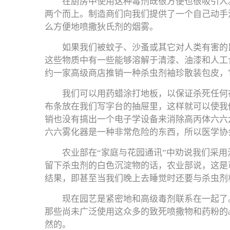
在厨房中使用这种毒剂既很方便也很吸引人
两个而上。制造商们向我们提供了一个自己动手
么方便地喷撒狄氏剂的烟雾。
如果我们被蚊子、沙蚤或其它对人类有害的
这些物质中有一些能够溶解于清漆、油漆和人工
约一家高级商店推销一种杀虫剂袖珍散装包皮，
我们可以用药蜡涂打地板，以保证杀死任何
布条放在我们写字台的抽屉里，这样就可以使我
销也没有搞出一个电子学设备来消除高丙体六六
六六雾化器是一种非常危险的东西，所以医学协
农业部在“家庭与花园通讯”中劝说我们采用
留下杀虫剂的白色沉淀物的话，农业部说，这是
结果，即甚至当我们晚上去睡觉时还要与杀虫剂
现在园艺是紧密地和高级毒剂联系在一起了
那些尚未广泛使用这众多的致死喷撒物和药粉的
然的。