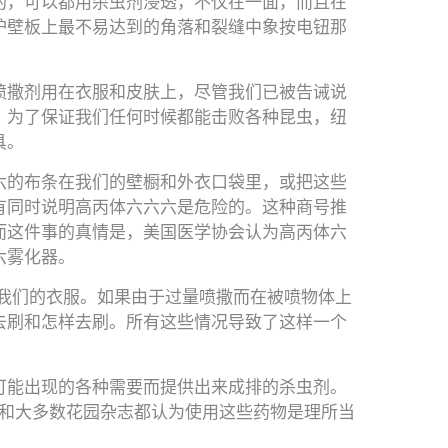
的，可以都用杀虫剂浸透，不仅在一面，而且在
护壁板上最不易达到的角落和裂缝中象按电钮那
喷撒剂用在衣服和皮肤上，尽管我们已被告诫说
。为了保证我们任何时候都能击败各种昆虫，纽
具。
六的布条在我们的壁橱和外衣口袋里，或把这些
有同时说明高丙体六六六是危险的。这种商号推
而这件事的真情是，美国医学协会认为高丙体六
六雾化器。
撒我们的衣服。如果由于过量喷撒而在被喷物体上
去刷和怎样去刷。所有这些情况导致了这样一个
可能出现的各种需要而提供出来成排的杀虫剂。
栏和大多数花园杂志都认为使用这些药物是理所当