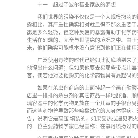
十一 超过了波尔基业家族的梦想
我们世界的污染不仅仅是一个大规模撒药的
露相比，其严重性确实相对就显得不那么重要了
露是多么轻微，但这种反复的暴露有助于化学药
生活在幻想的、完全与世隔绝的境况之中。由于
来，他们确实可能根本没有意识到他们正在使用
广泛使用毒物的时代己经如此彻底地到来了
他提出什么问题；但如果他要去买那些带点儿毒
客，倘若他对要他购买的化学药物具有最起码的
如果在杀虫剂商店的上面挂起一个画有骷髅
店里一排排的杀虫剂象其它商品一样地舒适、顺
璃容器中的化学药物是放在一个儿童的手很容易
而这些药物曾导致那些喷撒过它的人身体得病。
告，说明它是高压 填装的，如果受热或遇见明
的一位主要药物学家已经宣称：在氯丹喷撒过的