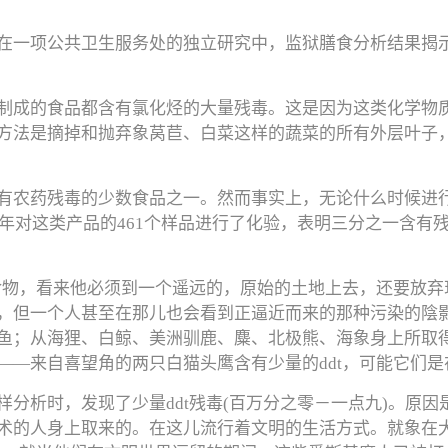
在一项公共卫生服务处的独立研究中，监狱膳食分析结果揭示
制成的食品都含有氯化烃的大量残毒。这是因为这类化学物
方法是摘掉和抛弃象莴苣、白菜这样的蔬菜的所有外层叶子
有农药残毒的少数食品之一。然而事实上，无论什么时候进
0年对这类产品的461个样品进行了化验，表明三分之一含有
的食物，看来他必须到一个遥远的，原始的土地上去，还要放
，但一个人甚至在那儿也会看到正逼近而来的那种污染的陰
鱼；从海狸、白鲸、美洲驯鹿、麋、北极熊、海象身上所取
—来自喜望角的两只白猫头鹰含有少量的ddt，可能它们是在
分析时，发现了少量ddt残毒(百万分之零－一点九)。原
术的人身上取来的。在这儿流行着文明的生活方式。就象在大