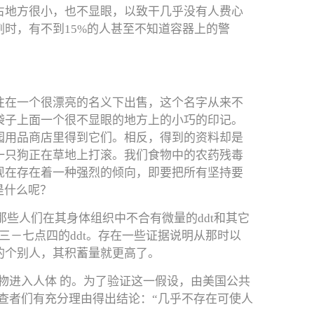
占地方很小，也不显眼，以致干几乎没有人费心
时，有不到15%的人甚至不知道容器上的警
往在一个很漂亮的名义下出售，这个名字从来不
袋子上面一个很不显眼的地方上的小巧的印记。
园用品商店里得到它们。相反，得到的资料却是
一只狗正在草地上打滚。我们食物中的农药残毒
现在存在着一种强烈的倾向，即要把所有坚持要
是什么呢？
那些人们在其身体组织中不合有微量的ddt和其它
点三－七点四的ddt。存在一些证据说明从那时以
的个别人，其积蓄量就更高了。
物进入人体 的。为了验证这一假设，由美国公共
查者们有充分理由得出结论：“几乎不存在可使人