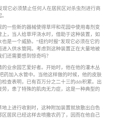
年发现它必须禁止任何人在居民区对杀虫剂进行商
起。
现的一些新的器械使得草坪和花园中使用毒剂变
管上，当人给草坪浇水时，借助于这种装置，如
也是一个威胁。“纽约时报”发现它必须在它的
而进入供水管网。考虑到这种装置正在大量地被
我们还需要感到惊奇吗？
情的业余园艺爱好者。开始时，他在他的灌木丛
接把药加入水管中。当他这样做的时候，他的皮肤
检查表明，已有百万分之二十三的ddt积累。出
疲劳，患了特殊的肌肉无力症，这是一种典型的
草地上进行收割时，这种附加装置就放散出白色
郊区居民已经这样去喷撒农药了，因而在他自己