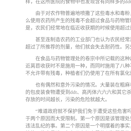
样，在这所医院的食物中也发现含有同样多的d
由于对农作物普遍地喷撒了这些毒水和毒粉
么使用农药所产生的残毒不会超过食品与药物管
是，农民们经常地在临近收获期的时候使用超过
甚至连制造农药的工业部门也认为农民经常
超过了所推荐的剂量，他们就会失去耐药性。另
在食品与药物管理处的卷宗中所记载的这种
近莴苣收获时不是施用一种，而同时施用了八种
不允许带有残毒，种植者们仍使用了在所有氯化
也有偶然和意外污染的情况。大量装在粗麻
的包皮装食物遭受到ddt、高丙体六六六和其
存放的时间越长，污染的危险就越大。
“难道政府就不保护我们免于遭受这些危害
于两个原因而大受限制。第一个原因是该管理处
违法乱纪的事。第二个原因是一个明摆着的事实