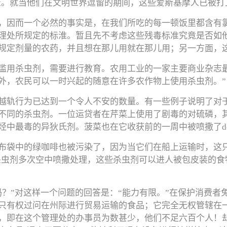
dt。就当他们在文明世界逗留的期间，这些爱斯基摩人已被
，因而一个必然的事实是，在我们所吃的每一顿饭里都含有
理处所规定的标淮。暂且先不考虑这些残毒标准究竟是否如他
规定剂量的农药，并且想在那儿用就在那儿用；另一方面，
滥用杀虫剂，需要进行教育。农用工业的一家主要商业杂志
外，农民可以一时兴起的随意在许多农作物上使用杀虫剂。”
越轨行为已达到一个令人不安的数量。有一些例子说明了对
不同的杀虫剂。一位运贷者在芹菜上使用了剧毒的对硫磷，
烃中最毒的异狄氏剂。菠菜也在它收获前的一周中被喷撒了dd
布袋中的绿咖啡也被污染了，因为当它们在船上运输时，这
它杀虫剂多次空中喷撒处理，这些杀虫剂可以进人被包皮装的
吗？”对这样一个问题的回答是：“能力有限。”在保护消费者
只有权过问在州际进行贸易运输的食品；它完全无权管辖在
，即在这个管理处的办事员为数甚少，他们不足六百个人！