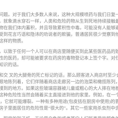
问题。对于我们大多数人来说，这种大规模喷药与我们日复
。就象滴水穿石一样，人类和危险药物从生到死地持续接触
物在我们体内蓄积，并且导致累积性中毒。可能没有人能够
受到花言巧语和隐讳的劝说者的欺骗，普通居民很少觉察到
这样的物质。
，以致于任何一个人可以在商店里随便买到此某些医药品的
性的医药，却可能被要求在药房的毒物登记本上签个字。对
知识的话。
和交 叉的大腿骨的死亡标记的话，那么顾客进入商店时至少
眼地陈列着，它们伴随着商店走廊另一边的泡菜和橄揽陈列
摸到的地方。如果这些玻璃容器被儿童或粗心的大人摔在地
这种危险性当然会随着买主直接进到他的家里。例如，在一个
火，它就可能爆裂。一种有多种用途(包皮括在厨房中使用)的
房子里面居住的危险性是“很大的”。其它一些家用杀虫剂中