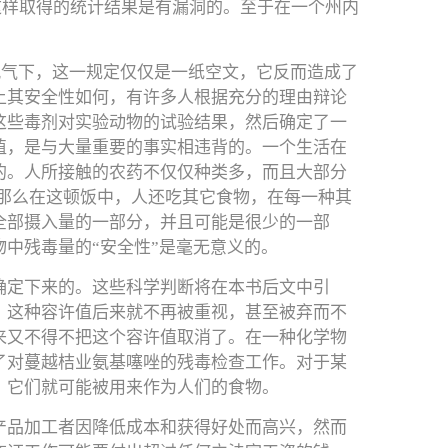
这样取得的统计结果是有漏洞的。至于在一个州内
风气下，这一规定仅仅是一纸空文，它反而造成了
上其安全性如何，有许多人根据充分的理由辩论
这些毒剂对实验动物的试验结果，然后确定了一
值，是与大量重要的事实相违背的。一个生活在
的。人所接触的农药不仅仅种类多，而且大部分
，那么在这顿饭中，人还吃其它食物，在每一种其
全部摄入量的一部分，并且可能是很少的一部
中残毒量的“安全性”是毫无意义的。
确定下来的。这些科学判断将在本书后文中引
，这种容许值后来就不再被重视，甚至被弃而不
来又不得不把这个容许值取消了。在一种化学物
了对蔓越桔业氨基噻唑的残毒检查工作。对于某
，它们就可能被用来作为人们的食物。
产品加工者因降低成本和获得好处而高兴，然而