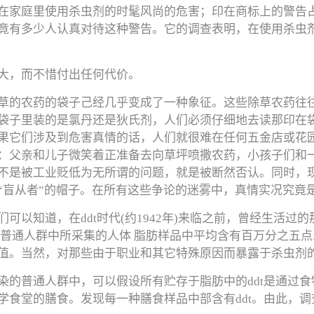
在家庭里使用杀虫剂的时髦风尚的危害；印在商标上的警告
竟有多少人认真对待这种警告。它的调查表明，在使用杀虫剂
大，而不惜付出任何代价。
草的农药的袋子己经几乎变成了一种象征。这些除草农药往
袋子里装的是氯丹还是狄氏剂，人们必须仔细地去读那印在
果它们涉及到危害真情的话，人们就很难在任何五金店或花
：父亲和儿子微笑着正准备去向草坪喷撒农药，小孩子们和
不是被工业贬低为无所谓的问题，就是被断然否认。同时，
“盲从者”的帽子。在所有这些争论的迷雾中，真情实况究竟
以知道，在ddt时代(约1942年)来临之前，曾经生活过的
年从普通人群中所采集的人体 脂肪样品中平均含有百万分之五
值。当然，对那些由于职业和其它特殊原因而暴露于杀虫剂
染的普通人群中，可以假设所有贮存于脂肪中的ddt是通过食
学食堂的膳食。发现每一种膳食样品中部含有ddt。由此，调