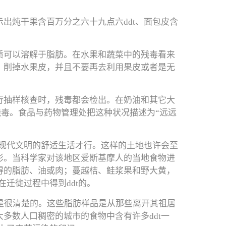
出炖干果含百万分之六十九点六ddt、面包皮含
质可以溶解于脂肪。在水果和蔬菜中的残毒看来
，削掉水果皮，并且不要再去利用果皮或者是无
行抽样核查时，残毒都会检出。在奶油和其它大
残毒。食品与药物管理处把这种状况描述为“远远
弃现代文明的舒适生活才行。这样的土地也许会至
影。当科学家对该地区爱斯基摩人的当地食物进
得的脂肪、油或肉；蔓越桔、鲑浆果和野大黄，
迁徙过程中得到ddt的。
因是很清楚的。这些脂肪样品是从那些离开其祖居
多数人口稠密的城市的食物中含有许多ddt一