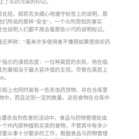
打上了农药污染的印记。
氯化烃。假若农夫细心地遵守标签上的说明，那
们所说的那样“安全”，一个众所周知的事实
这也说明人们都不屑去看那些小巧的说明标记。
最近声称：“看来许多使用者不懂得如果使用农药
于指示的漠视态度：一位种莴苣的农民，他在临
其剂量相当于最大容许值的五倍。尽管在莴苣上
t。
只船上也同时装有一些杀虫药货物。存在仓库里
食物中，而且达到一定的数量。这些食物在仓库中
免遭杀虫剂危害的活动中，食品与药物管理处由
一个州内部种植和买卖的食物，不管其中有多少
却要从事十分繁杂的工作，根据食品与药物管理