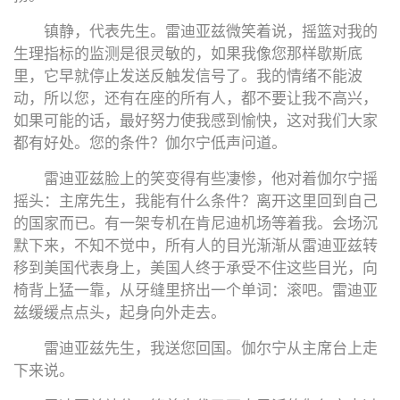
镇静，代表先生。雷迪亚兹微笑着说，摇篮对我的
生理指标的监测是很灵敏的，如果我像您那样歇斯底
里，它早就停止发送反触发信号了。我的情绪不能波
动，所以您，还有在座的所有人，都不要让我不高兴，
如果可能的话，最好努力使我感到愉快，这对我们大家
都有好处。您的条件？伽尔宁低声问道。
雷迪亚兹脸上的笑变得有些凄惨，他对着伽尔宁摇
摇头：主席先生，我能有什么条件？离开这里回到自己
的国家而已。有一架专机在肯尼迪机场等着我。会场沉
默下来，不知不觉中，所有人的目光渐渐从雷迪亚兹转
移到美国代表身上，美国人终于承受不住这些目光，向
椅背上猛一靠，从牙缝里挤出一个单词：滚吧。雷迪亚
兹缓缓点点头，起身向外走去。
雷迪亚兹先生，我送您回国。伽尔宁从主席台上走
下来说。