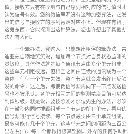
值，接收方只有在收到与自己序列相对应的信号值时才
认为信号有效。您的伪信号源没有这种加密算法，它发
出的信号与接收方的序列肯定对应不上。但现在有智子
这鬼东西，它能探测出这种算法。您也许想出了其他办
法？有人问。
一个笨办法，我这人，只能想出粗俗的笨办法。雷
迪亚兹自嘲地笑笑说，增加每个节点对自身状态监测的
灵敏度，具体作法就是每个通讯节点由多个单元组成，
这些单元相距很远，但相互之间由连续的通讯联为一个
整体，任何一个单元失效，整个节点就会发出终止反触
发的命令，这之后，即使伪信号源再向下一节点发送信
号也不被承认。各单元相互之间的监测精度目前可以达
到微秒级，就是说，要按照刚才那位先生的办法，必须
在一微秒内同时摧毁组成一个节点的所有单元，再用伪
信号源进行信号接续。每个节点最少由三个单元组成，
最多可能有几十个单元，这些单元之间的间距为三百公
里左右(1)，每一个都做得极其坚固。外界的任何触动都