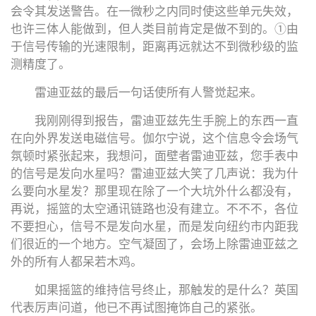
会令其发送警告。在一微秒之内同时使这些单元失效，
也许三体人能做到，但人类目前肯定是做不到的。①由
于信号传输的光速限制，距离再远就达不到微秒级的监
测精度了。
雷迪亚兹的最后一句话使所有人警觉起来。
我刚刚得到报告，雷迪亚兹先生手腕上的东西一直
在向外界发送电磁信号。伽尔宁说，这个信息令会场气
氛顿时紧张起来，我想问，面壁者雷迪亚兹，您手表中
的信号是发向水星吗？雷迪亚兹大笑了几声说：我为什
么要向水星发？那里现在除了一个大坑外什么都没有，
再说，摇篮的太空通讯链路也没有建立。不不不，各位
不要担心，信号不是发向水星，而是发向纽约市内距我
们很近的一个地方。空气凝固了，会场上除雷迪亚兹之
外的所有人都呆若木鸡。
如果摇篮的维持信号终止，那触发的是什么？英国
代表厉声问道，他已不再试图掩饰自己的紧张。