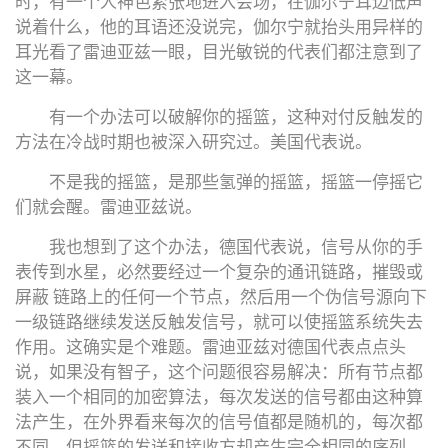
时，有一个人神色紧张地进入会场，在伽尔宁耳边低声
说着什么，他的耳语还没说完，伽尔宁就抬头用异样的
耳光看了雷迪亚兹一眼，目光敏锐的代表们都注意到了
这一幕。
有一个办法可以破解你的摇篮，这种对付反触发的
方法在冷战时期也被深入研究过。美国代表说。
不是我的摇篮，是那些氢弹的摇篮，摇篮一停摇它
们就会醒。雷迪亚兹说。
我也想到了这个办法，德国代表说，信号从你的手
表传到水星，必然要经过一个复杂的通讯链路，摧毁或
屏蔽 链路上的任何一个节点，然后用一个伪信号源向下
一级链路继续发送反触发信号，就可以使摇篮系统失去
作用。这确实是个难题。雷迪亚兹对德国代表点点头
说，如果没有智子，这个问题很容易解决：所有节点都
装入一个相同的加密算法，每次发送的信号都由这种算
法产生，在外界看来每次的信号值都是随机的，每次都
不同，但摇篮的发送和接收方却产生完全相同的序列