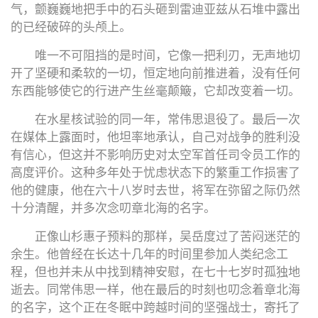
气，颤巍巍地把手中的石头砸到雷迪亚兹从石堆中露出
的已经破碎的头颅上。
唯一不可阻挡的是时间，它像一把利刃，无声地切
开了坚硬和柔软的一切，恒定地向前推进着，没有任何
东西能够使它的行进产生丝毫颠簸，它却改变着一切。
在水星核试验的同一年，常伟思退役了。最后一次
在媒体上露面时，他坦率地承认，自己对战争的胜利没
有信心，但这并不影响历史对太空军首任司令员工作的
高度评价。这种多年处于忧虑状态下的繁重工作损害了
他的健康，他在六十八岁时去世，将军在弥留之际仍然
十分清醒，并多次念叨章北海的名字。
正像山杉惠子预料的那样，吴岳度过了苦闷迷茫的
余生。他曾经在长达十几年的时间里参加人类纪念工
程，但也并未从中找到精神安慰，在七十七岁时孤独地
逝去。同常伟思一样，他在最后的时刻也叨念着章北海
的名字，这个正在冬眠中跨越时间的坚强战士，寄托了