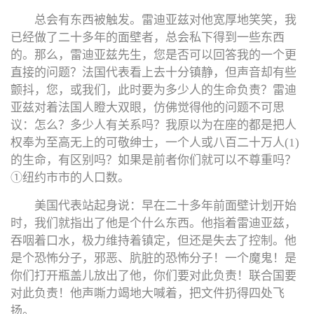
总会有东西被触发。雷迪亚兹对他宽厚地笑笑，我
已经做了二十多年的面壁者，总会私下得到一些东西
的。那么，雷迪亚兹先生，您是否可以回答我的一个更
直接的问题？法国代表看上去十分镇静，但声音却有些
颤抖，您，或我们，此时要为多少人的生命负责？雷迪
亚兹对着法国人瞪大双眼，仿佛觉得他的问题不可思
议：怎么？多少人有关系吗？我原以为在座的都是把人
权奉为至高无上的可敬绅士，一个人或八百二十万人(1)
的生命，有区别吗？如果是前者你们就可以不尊重吗？
①纽约市市的人口数。
美国代表站起身说：早在二十多年前面壁计划开始
时，我们就指出了他是个什么东西。他指着雷迪亚兹，
吞咽着口水，极力维持着镇定，但还是失去了控制。他
是个恐怖分子，邪恶、肮脏的恐怖分子！一个魔鬼！是
你们打开瓶盖儿放出了他，你们要对此负责！联合国要
对此负责！他声嘶力竭地大喊着，把文件扔得四处飞
扬。