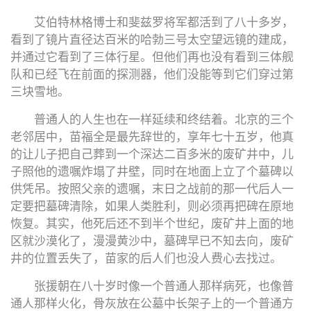
艾伯特林格博士和斐兹罗将军都活到了八十多岁，
看到了镜片直径达百米的哈勃三号太空望远镜的建成，
并通过它看到了三体行星。但他们再也没有看到三体舰
队和已经飞在前面的探测器，他们没能等到它们穿过第
三块雪地。
普通人的人生也在一样延续和终结着。北京的三个
老邻居中，苗福全是最先辞世的，享年七十五岁，他真
的让儿子把自己葬到一个深达二百多米的废矿井中，儿
子照他的遗嘱炸塌了井壁，同时在地面上立了个墓碑以
供凭吊。按照父亲的遗嘱，末日之战前的那一代后人一
定要把墓碑清除，如果人类胜利，则必须再把碑在原地
恢复。其实，他死后还不到半个世纪，废矿井上面的地
区就沙漠化了，漫漫黄沙中，墓碑早已不知去向，废矿
井的位置丢失了，苗家的后人们也没人费心去找过。
张援朝在八十岁时像一个普通人那样病死，也像普
通人那样火化，骨灰放在公墓中长架子上的一个普通方