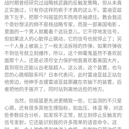
战时期曾经研究过战略核武器的反触发策略，但从未真
正实施过，只有你这样的疯于才真的这么干。雷迪亚兹
放下左手，把那个叫摇篮的东西用衣袖遮住。教会我这
个奇妙想法的倒不是核战略专家，而是一部美国电影 ，
里面的一个男人就戴着个这玩意儿，它不停地发信号，
但如果这人的心脏停止跳动，它的信号也就停止了；另
一个人身上被装上了一枚无法拆除的炸弹，如果炸弹收
不到信号就立刻爆炸，所以，这个倒霉鬼虽然不喜欢前
面那个人，还是必须尽全力保护他我喜欢看美国大片，
直到现在还能认出老版超人。这么说，这个装置，也与
您的心跳相联系吗？日本代表问，此时雷迪亚兹正站在
他旁边，他伸手去摸雷迪亚兹那藏在衣抽下的装置，后
者把他的手拨开了，同时站到离他远些的地方。
当然，但摇篮更先进更精致一些，它监测的不只是
心跳，还有很多其他生理指标，如血压、体温 等，对这
些参数综合分析，如发现不正常，就立刻停止反触发的
信号发射，它还能识别我的许多简单的语音命令。这