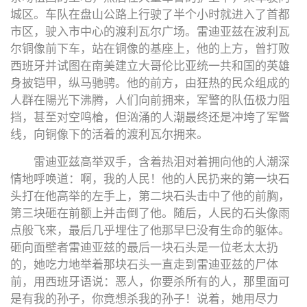
城区。车队在盘山公路上行驶了半个小时就进入了首都
市区，驶入市中心的渡利瓦尔广场。雷迪亚兹在波利瓦
尔铜像前下车，站在铜像的基座上，他的上方，曾打败
西班牙并试图在南美建立大哥伦比亚统一共和国的英雄
身披铠甲，纵马驰骋。他的前方，由狂热的民众组成的
人群在陽光下沸腾，人们向前拥来，军警的队伍极力阻
挡，甚至对空鸣槍，但汹涌的人潮最终还是冲垮了军警
线，向铜像下的活着的渡利瓦尔拥来。
雷迪亚兹高举双手，含着热泪对着拥向他的人潮深
情地呼唤道：啊，我的人民！他的人民扔来的第一块石
头打在他高举的左手上，第二块石头击中了他的前胸，
第三块砸在前额上并击倒了他。随后，人民的石头像雨
点般飞来，最后几乎埋住了他那早巳没有生命的躯体。
砸向面壁者雷迪亚兹的最后一块石头是一位老太太扔
的，她吃力地举着那块石头一直走到雷迪亚兹的尸体
前，用西班牙语说：恶人，你要杀所有的人，那里面可
是有我的孙子，你竟想杀我的孙子！说着，她用尽力