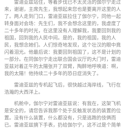
雷迪亚兹站住，等着步伐已不太灵活的伽尔宁走过
来，谢谢，主席先生，我想起来您也是要离开这里的人
了。两人走到门口，雷迪亚兹拉住了伽尔宁，同他一起
转身面对会场：先生们，我不会想念这里的，我虚度了
二十多年的时光，在这里没有人理解我，我要回到我的
祖国，回到我的人民中间。是的，我的祖国，我的人
民，我想念她们。人们惊奇地发现，这个壮汉的眼中竟
闪着泪光。他最后说：我要回到祖国了，这不是计划的
一部分。在同伽尔宁走出联合国会议厅的大门时，雷迪
亚兹对着正午的太陽张开了双臂，陶醉地呼唤道：啊，
我的太陽！他持续二十多年的恐日症消失了。
雷迪亚兹的专机起飞后，很快越过海岸线，飞行在
浩瀚的大西洋上。
机舱中，伽尔宁对雷迪亚兹说：有我在，这架飞机
是安全的，请您告诉我那个处于反触发状态的装置的位
置。没有什么装置，什么都没有，只是逃跑的伎俩而
已。雷迪亚兹摘下手表，扔给伽尔宁，这不过是个简单