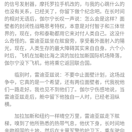
的信号发射器，摩托罗拉手机改的，与我的心跳什么的
也没有关系，已经关了，你留下做个纪念吧。在长时间
的相对无语后，伽尔宁长叹一声说：怎么会是这样？面
壁者的封闭性战略思考特权，本意是对付智子和三体世
界的，现在，你和泰勒都用它来对付人类自己。这没什
么奇怪的。雷迪亚兹坐在舷窗旁，享受着外面射入的陽
光，现在，人类生存的最大障碍其实来自自身。六个小
时后，飞机在加勒比海之滨的加拉加斯国际机场降落，
伽尔宁没下飞机，他将乘它返回联合国。
临别时，雷迪亚兹说：不要中止面壁计划，这场战
争中，它真的是一个希望，还有两位面壁者，代我祝他
们一路走好。我也见不到他们了。伽尔宁伤感地说，当
雷迪亚兹走后，舱中留下他独自一人时，已经老泪纵
横。
加拉加斯和纽约一样晴空万里，雷迪亚兹走下舷
梯，嗅到了他所熟悉的热带气息，他伏下身，长时间地
亲吻祖国的土地，然后在大量军警的护卫下，乘车驶向