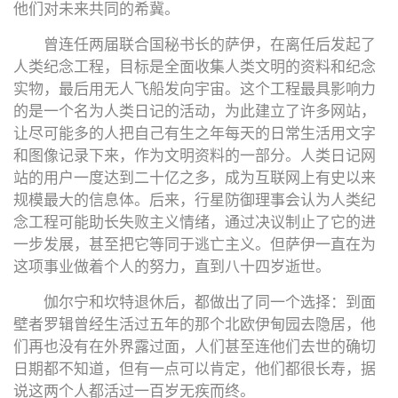
他们对未来共同的希冀。
曾连任两届联合国秘书长的萨伊，在离任后发起了
人类纪念工程，目标是全面收集人类文明的资料和纪念
实物，最后用无人飞船发向宇宙。这个工程最具影响力
的是一个名为人类日记的活动，为此建立了许多网站，
让尽可能多的人把自己有生之年每天的日常生活用文字
和图像记录下来，作为文明资料的一部分。人类日记网
站的用户一度达到二十亿之多，成为互联网上有史以来
规模最大的信息体。后来，行星防御理事会认为人类纪
念工程可能助长失败主义情绪，通过决议制止了它的进
一步发展，甚至把它等同于逃亡主义。但萨伊一直在为
这项事业做着个人的努力，直到八十四岁逝世。
伽尔宁和坎特退休后，都做出了同一个选择：到面
壁者罗辑曾经生活过五年的那个北欧伊甸园去隐居，他
们再也没有在外界露过面，人们甚至连他们去世的确切
日期都不知道，但有一点可以肯定，他们都很长寿，据
说这两个人都活过一百岁无疾而终。