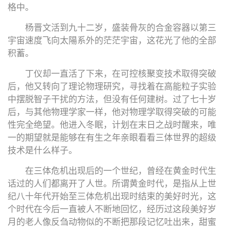
格中。
杨晋文活到九十二岁，盛装骨灰的合金容器以第三
宇宙速度飞向太陽系外的茫茫宇宙，这花光了他的全部
积蓄。
丁仪却一直活了下来，在可控核聚变技术取得突破
后，他又转向了理论物理研究，寻找着在高能粒子实验
中摆脱智子干扰的方法，但没有任何建树。过了七十岁
后，与其他物理学家一样，他对物理学取得突破的可能
性完全绝望。他进入冬眠，计划在末日之战时醒来，唯
一的期望就是能够在有生之年亲眼看看三体世界的超级
技术是什么样子。
在三体危机出现后的一个世纪，曾经在黄金时代生
话过的人们都离开了人世。所谓黄金时代，是指从上世
纪八十年代开始至三体危机出现时结束的美好时光，这
个时代在今后一直被人不断地回忆，经历过这段美好岁
月的老人像反刍动物似的不断把那段记忆吐出来，甜蜜