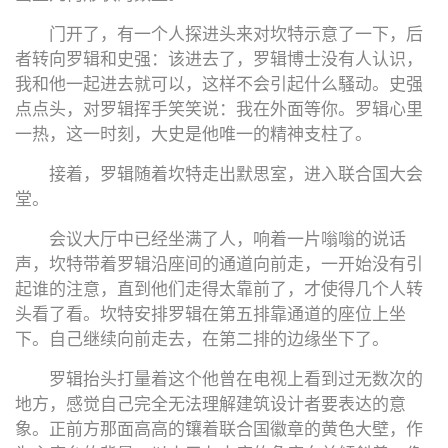
门开了，有一个人探进头来对坎特示意了一下，后
者转向罗辑和史强：该进去了，罗辑博士没有人认识，
我和他一起进去就可以，这样不会引起什么騷动。史强
点点头，对罗辑挥手笑笑说：我在外面等你。罗辑心里
一热，这一时刻，大史是他唯一的精神支柱了。
接着，罗辑随着坎特走出默思室，进入联合国大会
堂。
会议大厅中已经坐满了人，响着一片嗡嗡的说话
声，坎特带着罗辑沿座间的通道向前走，一开始没有引
起谁的注意，直到他们走得太靠前了，才使得几个人转
头看了看。坎特安排罗辑在第五排靠通道的座位上坐
下。自己继续向前走去，在第二排的边缘坐下了。
罗辑抬头打量着这个他曾在电视上看到过无数次的
地方，感觉自己完全无法理解建筑设计者要表达的意
象。正前方那面高高的镶着联合国徽章的黄色大壁，作