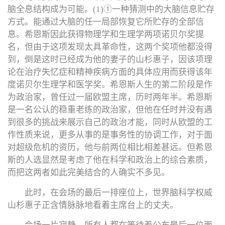
脑全息结构成为可能。(1)①一种猜测中的大脑信息贮存
方式。能通过大脑的任一局部恢复它所贮存的全部信
息。希恩斯因此获得物理学和生理学两项诺贝尔奖提
名，但由于这项发现太具革命性，这两个奖项他都没得
到，倒是这时已经成为他的妻子的山杉惠子，因该项理
论在治疗失忆症和精神疾病方面的具体应用而获得该年
度诺贝尔生理学和医学奖。希恩斯人生的第二阶段是作
为政治家，曾任过一届欧盟主席，历时两年半。希恩斯
是一名公认的稳重老练的政治家，但他在任时并没有遇
到很多的挑战来展示自己的政治才能，同时从欧盟的工
作性质来说，更多从事的是事务性的协调工作，对于面
对超级危机的资历，他与前两位相比相差甚远。但希恩
斯的人选显然是考虑了他在科学和政治上的综合素质，
而把这两者如此完美结合的人确实不多见。
此时，在会场的最后一排座位上，世界脑科学权威
山杉惠子正含情脉脉地看着主席台上的丈夫。