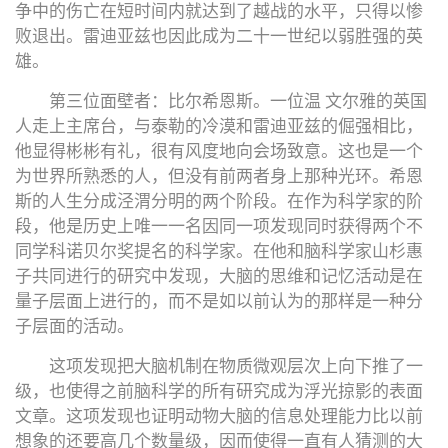
争中的伤亡在短时间内就达到了越战的水平，只得以惨
败退出。雷迪亚兹也因此成为二十一世纪以弱胜强的英
雄。
第三位面壁者：比尔希恩斯。一位温 文尔雅的英国
人走上主席台，与泰勒的冷漠和雷迪亚兹的倔强相比，
他显得彬彬有礼，很有风度地向会场致意。这也是一个
为世界所熟悉的人，但没有前两者身上那种光环。希恩
斯的人生分成泾渭分明的两个阶段。在作为科学家的阶
段，他是历史上唯一一名因同一项发现同时获得两个不
同学科诺贝尔奖提名的科学家。在他和脑科学家山杉惠
子共同进行的研究中发现，大脑的思维和记忆活动是在
量子层面上进行的，而不是如以前认为的那样是一种分
子层面的活动。
这项发现把大脑机制在物质微观层次上向下推了一
级，也使得之前脑科学的所有研究成为浮光掠影的表面
文章。这项发现也证明动物大脑的信息处理能力比以前
想象的还要高几个数量级，因而使得一直有人猜测的大