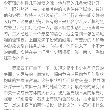
令罗辑的神经几乎崩溃之际，他前面的几名大汉让开
了，眼前豁然一亮，接着其余的人也停住了脚步，只让
他和史强、坎特三人继续前行。他们行走在一间安静的
大厅中，这里很空荡，仅有的人是几名拿着步话机的黑
衣警卫，他们每走过一人，那人就在步话机上低声说一
句。三人经过了一个悬空的陽台，迎面看到一张色彩斑
斓的玻璃板，上面充满了纷繁的线条，有变形的人和动
物形象夹杂在线条之中。向右拐，他们进入了一个不大
的房间。坎特在关上门后与史强相视一笑，两人一副如
释重负的样子。
罗辑四下打量了一下，发现这是个多少有些怪异的
房间，它尽头的一面墙被一幅由黄白蓝黑四色几何形状
构成的抽象画占满。这些形状相互问随意交 叠，并共同
悬浮于一片类似于海洋的纯蓝色之上；最奇怪的是房间
中央一块成长方体的大石头。被几盏光线不亮的聚光灯
照着，仔细看看，石头上有铁锈色的纹路。抽象画和方
石，是这里仅有的两件摆设，除此之外，小房间里什么