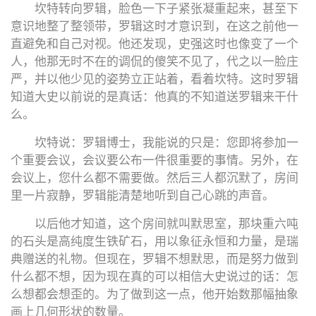
坎特转向罗辑，脸色一下子紧张凝重起来，甚至下
意识地整了整领带，罗辑这时才意识到，在这之前他一
直避免和自己对视。他还发现，史强这时也像变了一个
人，他那无时不在的调侃的傻笑不见了，代之以一脸庄
严，并以他少见的姿势立正站着，看着坎特。这时罗辑
知道大史以前说的是真话：他真的不知道送罗辑来干什
么。
坎特说：罗辑博士，我能说的只是：您即将参加一
个重要会议，会议要公布一件很重要的事情。另外，在
会议上，您什么都不需要做。然后三人都沉默了，房间
里一片寂静，罗辑能清楚地听到自己心跳的声音。
以后他才知道，这个房间就叫默思室，那块重六吨
的石头是高纯度生铁矿石，用以象征永恒和力量，是瑞
典赠送的礼物。但现在，罗辑不想默思，而是努力做到
什么都不想，因为现在真的可以相信大史说过的话：怎
么想都会想歪的。为了做到这一点，他开始数那幅抽象
画上几何形状的数量。