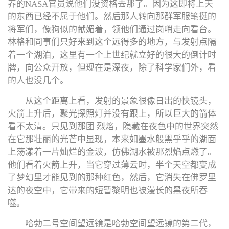
养的NASA官员说他们没资格去那了。因为这即将上天
的东西已经不属于他们。然后那人转向那群军服笔挺的
将军们，像狗似的献媚着，领他们通过岗哨走向看台。
林格和同事们只好来到这个远得多的地方，与发射点隔
着一个湖泊，这里有一个上世纪就立好的很大的倒计时
牌，向公众开放，但现在是深夜，除了科学家们外，看
的人也没几个。
从这个距离上看，发射的景象很像日出的快镜头，
火箭上升后，聚光探照灯并没有跟上，所以巨大的箭体
看不太清。只见到那团 烈焰，隐藏在夜色中的世界突然
在它那壮丽的光芒中显现，本来如墨水般黑乎乎的湖面
上荡漾着一片灿烂的金波，仿佛湖水被那烈焰点燃了。
他们看着火箭上升，当它穿过薄云时，半个天空都变成
了梦幻里才能见到的那种红色，然后，它消失在佛罗里
达的夜空中，它带来的短暂黎明也被漫长的黑夜所吞
噬。
哈勃二号空间望远镜是哈勃空间望远镜的第二代，