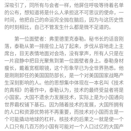
深吸引了，同所有与会者一样，他屏住呼吸等待着名单
的公布，想知道将是什么人承担这不可思议的使命，一
时间，他把自己的命运完全抛在脑后，因为与这历史性
的时刻相比，自己不管发生什么都是微不足道的。
第一位面壁者：弗里德里克泰勒。秘书长的话音刚
落，泰勒从第一排座位上站了起来，步伐从容地走上主
席台，目无表情地面对会场，没有掌声，所有人只是在
一片寂静中把目光聚焦到第一位面壁者身上。泰勒身材
瘦长，戴着宽框眼镜，这个形象早已为全世界熟悉。他
是刚刚卸任的美国国防部长，是一个对美国国家战略产
生深刻影响的人。他的思想集中体现在一本名叫《技术
的真相》的著作中，泰勒认为，技术的最终受益者将是
小国家。大国不遗余力发展技术，实际上是为小国通向
世界霸权铺下基石。因为随着技术的发展，大国所拥有
的人口和资源优势将不再重要，而技术对小国而言是一
个可能撬动地球的杠杆。核技术的后果之一就是使一个
人口只有几百万的小国有可能对一个人口过亿的大国产