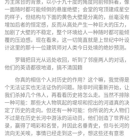
为主席台的背景，以小于九十度的角度向前倾斜着，像
一面随时都可能倾倒的悬崖绝壁；会堂的穹顶建成星空
的样子，但结构与下面的黄色大壁是分离的，丝毫没有
增加后者的恒定感，反而从高处产生一种巨大的压力，
加剧了大壁的不稳定，整个环境给人一种随时都可能倾
覆的压迫感。现在看来，这一切简直就是上世纪中叶设
计这里的那十一位建筑师对人类今日处境的绝妙预测。
罗辑把目光从远处收回，听到了邻座两人的对话，
他们的英语都很地道，搞不清国籍
你真的相信个人对历史的作用？这个嘛，我觉得是
个无法证实也无法证伪的问题。除非时间重新开始，让
我们杀掉几个伟人，再看看历史将怎么走。当然不排除
一种可能：那些大人物筑起的堤坝和挖出的河道真的决
定了历史的走向。但还有一种可能：你所说的大人物们
不过是在历史长河中游泳的运动员，他们创造了世界纪
录，赢得了喝彩和名誉，并因此名垂青史，但与长河的
流向无关唉，事情已经走到这一步，想这些还有意思