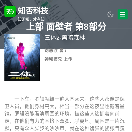
知否科技
知无知，才有知
上部 面壁者 第8部分
三体2-黑暗森林
刘慈欣 著 /
神秘师兄 上传
一下车，罗辑就被一群人围起来，这些人都像是保
卫人员，他们身材高大，相当一部分在这夜里也戴着墨
镜。罗辑没能看清周围的环境，被这些人簇拥着向前
走，在他们有力的围挤下双脚几乎离地，周围是一片沉
默，只有众人脚步的沙沙声。就在这种诡异的紧张气氛