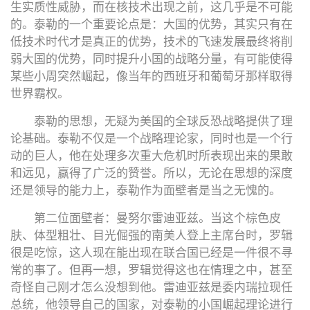
生实质性威胁，而在核技术出现之前，这几乎是不可能
的。泰勒的一个重要论点是：大国的优势，其实只有在
低技术时代才是真正的优势，技术的飞速发展最终将削
弱大国的优势，同时提升小国的战略分量，有可能使得
某些小周突然崛起，像当年的西班牙和葡萄牙那样取得
世界霸权。
泰勒的思想，无疑为美国的全球反恐战略提供了理
论基础。泰勒不仅是一个战略理论家，同时也是一个行
动的巨人，他在处理多次重大危机时所表现出来的果敢
和远见，赢得了广泛的赞誉。所以，无论在思想的深度
还是领导的能力上，泰勒作为面壁者是当之无愧的。
第二位面壁者：曼努尔雷迪亚兹。当这个棕色皮
肤、体型粗壮、目光倔强的南美人登上主席台时，罗辑
很是吃惊，这人现在能出现在联合国已经是一件很不寻
常的事了。但再一想，罗辑觉得这也在情理之中，甚至
奇怪自己刚才怎么没想到他。雷迪亚兹是委内瑞拉现任
总统，他领导自己的国家，对泰勒的小国崛起理论进行