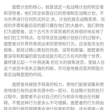
面壁计划的核心，就是选定一批战略计划的制定者
和领导者，他们完全依靠自已的思维制定战略计划，不
与外界进行任何形式的交 流，计划的真实战略思想、完
成的步骤和最后目的都只藏在他们的大脑中，我们称他
们为面壁者，这个古代东方冥思者的名称很好地反映了
他们的工作特点。在领导这些战略计划执行的过程中，
面壁者对外界所表现出来的思想和行为，应该是完全的
假象，是经过精心策划的伪装、误导和欺骗，面壁者所
要误导和欺骗的是包皮括敌方和己方在内的整个世界，
最终建立起一个扑朔迷离 的巨大的假象迷宫，使敌人在
这个迷宫中丧失正确的判断，尽可能地推迟其判明我方
真实战略意图的时间。
面壁者将被授予很高的权力，使他们能够调集和使
用地球已有的战争资源中的一部分。在战略计划的执行
过程中，面壁者不必对自己的行为和命令做出任何解
释，不管这种行为是多么不可理解。面壁者的行为将由
联合国行星防御理事会进行监督和控制，这也是唯一有