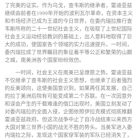
了完美的证实。作为乌戈，查韦斯的继承者，雷迪亚兹
继续由前者在1999年开始的波利瓦尔革命，在资本主义
和市场经济已成为王道的今日世界，在委内瑞拉推行查
韦斯所称的二十一世纪社会主义，在吸取了上世纪国际
社会主义运动经验教训的基础上，出人意料地取得了巨
大的成功，使国家各个领域的实力迅速提升。一时间，
委内瑞拉成了世界瞩目的象征着平等公正和繁荣的山巅
之城，南美洲各个国家纷纷效仿。
一时间，社会主义在南美已呈燎原之势。雷迪亚兹
不仅继承了查韦斯的社会主义思想，也继承了后者强烈
的反美颂向，这使美国意识到，如果再任其发展，自己
的拉丁美洲后院有可能变成第二个苏联。在一次因意外
和误会产生的千载难逢的借口出现时，美国立刻发动了
对委内瑞拉的全面入侵，企图依照伊拉克模式彻底推翻
雷迪亚兹政府。但这次战争中止了自冷战结束以来西方
大国对第三世界小国的战无不胜的势头。当美军进入委
内瑞拉之际，发现这个国家穿军装的军队已经消失了，