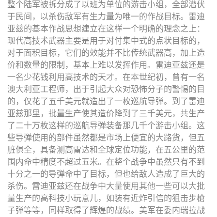
整个陆军被拆分成了以班为单位的游击小组，全部潜伏
于民间，以杀伤敌军有生力量为唯一的作战目标。雷迪
亚兹的基本作战思想建立在这样一个明确的理念之上：
现代高技术武器主要是用于对付集中式的点状目标的，
对于面积目标，它们的效能并不比传统武器高，加上造
价和数量的限制，基本上难以发挥作用。雷迪亚兹还是
一名少花钱利用高技术的天才。在本世纪初，曾有一名
澳大利亚工程师，出于引起大众对恐怖分子的警惕的目
的，仅花了五千美元就造出了一枚巡航导弹。到了雷迪
亚兹那里，批量生产使其造价降到了三千美元，共生产
了二十万枚这样的巡航导弹装备那几千个游击小组。这
些导弹使用的部件虽然都是市场上便宜的大路货，但五
脏俱全，具备测高雷达和全球定位功能，在五公里的范
围内命中精度不超过五米。在整个战争中虽然只有不到
十分之一的导弹命中了目标，但也给敌人造成了巨大的
杀伤。雷迪亚兹还在战争中大量使用其他一些可以大批
量生产的高科技小玩意儿，如装有近炸引信的狙击步槍
子弹等等，同样取得了辉煌的战绩。美军在委内瑞拉战