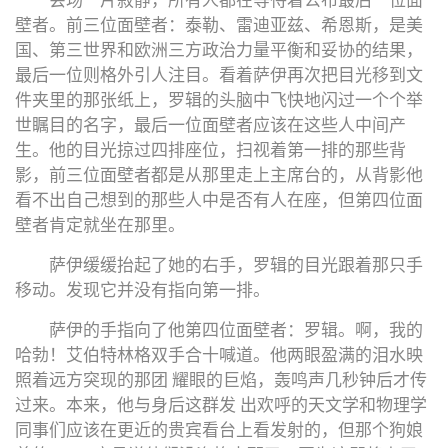
会场一片寂静，所有人都在等待着公布最后一位面
壁者。前三位面壁者：泰勒、雷迪亚兹、希恩斯，是美
国、第三世界和欧洲三方政治力量平衡和妥协的结果，
最后一位则格外引人注目。看着萨伊再次把目光移到文
件夹里的那张纸上，罗辑的头脑中飞快地闪过一个个举
世瞩目的名字，最后一位面壁者应该在这些人中间产
生。他的目光掠过四排座位，扫视着第一排的那些背
影，前三位面壁者都是从那里走上主席台的，从背影他
看不出自己想到的那些人中是否有人在座，但第四位面
壁者肯定就坐在那里。
萨伊缓缓抬起了她的右手，罗辑的目光跟着那只手
移动。发现它并没有指向第一排。
萨伊的手指向了他第四位面壁者：罗辑。啊，我的
哈勃！艾伯特林格双手合十喊道。他两眼盈满的泪水映
照着远方突现的那团 耀眼的巨焰，轰鸣声几秒钟后才传
过来。本来，他与身后这群发 出欢呼的天文学和物理学
同事们应该在更近的贵宾看台上看发射的，但那个狗娘