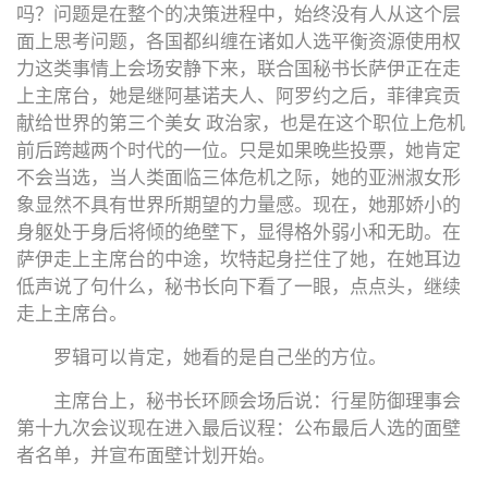
吗？问题是在整个的决策进程中，始终没有人从这个层
面上思考问题，各国都纠缠在诸如人选平衡资源使用权
力这类事情上会场安静下来，联合国秘书长萨伊正在走
上主席台，她是继阿基诺夫人、阿罗约之后，菲律宾贡
献给世界的第三个美女 政治家，也是在这个职位上危机
前后跨越两个时代的一位。只是如果晚些投票，她肯定
不会当选，当人类面临三体危机之际，她的亚洲淑女形
象显然不具有世界所期望的力量感。现在，她那娇小的
身躯处于身后将倾的绝壁下，显得格外弱小和无助。在
萨伊走上主席台的中途，坎特起身拦住了她，在她耳边
低声说了句什么，秘书长向下看了一眼，点点头，继续
走上主席台。
罗辑可以肯定，她看的是自己坐的方位。
主席台上，秘书长环顾会场后说：行星防御理事会
第十九次会议现在进入最后议程：公布最后人选的面壁
者名单，并宣布面壁计划开始。