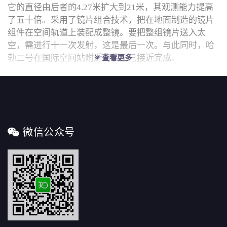
它的直径由后者的4.27米扩大到21米，其观测能力提高
了五十倍。采用了镜片组合技术，把在地面制造的镜片
组件在空间轨道上装配成整镜。要把整组镜片送入太
空，需进行十一次发射，这是最后一次。与此同时，哈
勃二号在国际空间站附近的装配已接近完成。
查看更多
微信公众号