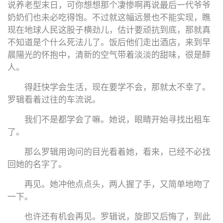
说养老型末日，可你想想那个凄惨啊再说最后一代爷爷
奶奶们也未必吃得饱。不过就这幅远景也不能实现，瞧
现在地球人民这股子横劲儿，估计要顽抗到底，那就真
不知道是个什么死法儿了。饭后他们走出酒店，来到早
晨陽光的怀抱中，清新的空气带着淡淡的甜味，很是醉
人。
得赶快学会生活，现在要学不会，那就太不幸了。
罗辑看着过往的车流说。
我们不是都学会了嘛。她说，眼睛开始寻找出租车
了。
那么罗辑用询问的目光看着她，看来，已经不必找
回她的名字了。
再见。她冲他点点头，两人握了手，又简单地吻了
一下。
也许还有机会再见。罗辑说，旋即又后悔了，到此