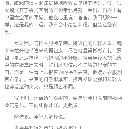
墙，腾起的漫天浪沫贪婪地吸收着夕陽的金光，像一只
大鹏展开了金光四射的巨翅章北海戴上军帽，帽檐上有
中国太空军的军徽。他在心里说：爸爸，我们想的一
样，这是我的幸运，我不会带给您荣耀，但会让您安
息。
罗老师，请把衣服换了吧。刚进门的年轻人说，蹲
下来拉开他带进来的提包皮，尽管他显得彬彬有礼，罗
辑心里还是像吃了苍蝇似的不舒服。但当年轻人把包皮
中的衣服拿出来时，罗辑才知道那不是给嫌犯穿的东
西，而是一件看上去很普通的棕色夹克，他接过衣服翻
着看了看，夹克的料子很厚实，接着发现史强和年轻人
也穿着这种夹克，只是颜色不同。
穿上吧，还算透气舒服的，要是穿我们以前的那种
破玩意儿，不闷死你才怪。史强说。
防弹衣。年轻人解释说。
谁会杀我呢？罗辑边换衣服边想。