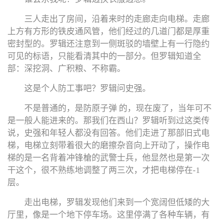
三人走出了房间，沿着来时的走廊走向电梯。走廊
上方有方形的铁皮通风管，他们经过的几道门都是厚重
密封型的。罗辑还注意到一侧斑驳的墙壁上有一行隐约
可见的标语，只能看清其中的一部分。但罗辑知道全
部：深挖洞、广积粮、不称霸。
这是个人防工事吧？罗辑问史强。
不是普通的，是防原子弹 的，现在废了，当年可不
是一般人能进来的。那我们在西山？罗辑听到过这类传
说，史强和年轻人都没有回答。他们走进了那部旧式电
梯，电梯立刻带着很大的磨擦杂音向上开动了，操作电
梯的是一名背着冲锋槍的武警士兵，他显然也是第一次
干这个，很不熟练地调整了两三次，才把电梯停在-1
层。
走出电梯，罗辑发现他们来到一个宽阔但低矮的大
厅里，像是一个地下停车场。这里停满了各种车辆，有