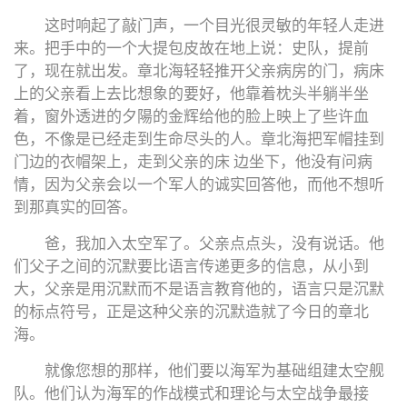
这时响起了敲门声，一个目光很灵敏的年轻人走进
来。把手中的一个大提包皮故在地上说：史队，提前
了，现在就出发。章北海轻轻推开父亲病房的门，病床
上的父亲看上去比想象的要好，他靠着枕头半躺半坐
着，窗外透进的夕陽的金辉给他的脸上映上了些许血
色，不像是已经走到生命尽头的人。章北海把军帽挂到
门边的衣帽架上，走到父亲的床 边坐下，他没有问病
情，因为父亲会以一个军人的诚实回答他，而他不想听
到那真实的回答。
爸，我加入太空军了。父亲点点头，没有说话。他
们父子之间的沉默要比语言传递更多的信息，从小到
大，父亲是用沉默而不是语言教育他的，语言只是沉默
的标点符号，正是这种父亲的沉默造就了今日的章北
海。
就像您想的那样，他们要以海军为基础组建太空舰
队。他们认为海军的作战模式和理论与太空战争最接