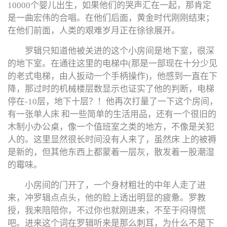
10000个婴儿出生，如果他们的哭声汇在一起，那肯定
是一曲宏伟的合唱。在他们后面，黄金时代刚刚结束；
在他们前面，人类的艰难岁月正在徐徐展开。
罗辑只知道他被关进的这个小房间是地下室，很深
的地下室。在通往这里的电梯中(那是一部现在十分少见
的老式电梯，由人扳动一个手柄操作)，他感到一直在下
降，那过时的机械楼层数显示也证实了他的判断，电梯
停在-10层，地下十层？！他再次打量了一下这个房间，
有一张单人床 和一些简单的生活用品，还有一个很旧的
木制小办公桌，像一个值班室之类的地方，不像是关犯
人的。这里显然很长时间没有人来了，虽然床 上的被褥
是新的，但其他东西上都蒙着一层灰，散发着一股潮湿
的霉味。
小房间的门开了，一个身材粗壮的中年人走了进
来，冲罗辑点点头，他的脸上透出明显的疲惫。罗教
授，我来陪陪你，不过你也就刚进来，不至于闷得慌
吧。进来这个词在罗辑听来是那么刺耳，为什么不是下