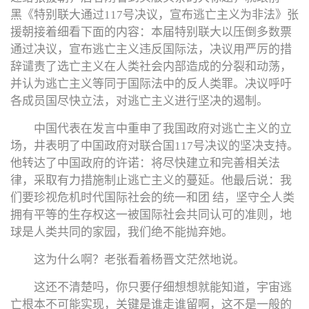
黑《特别联大通过117号决议，宣布逃亡主义为非法》张
援朝接着细看下面的内容：本届特别联大以压倒多数票
通过决议，宣布逃亡主义违反国际法，决议用严厉的措
辞谴责了选亡主义在人类社会内部造成的分裂和动荡，
并认为逃亡主义等同于国际法中的反人类罪。决议呼吁
各成员国尽快立法，对逃亡主义进行坚决的遏制。
中国代表在发言中重申了我国政府对逃亡主义的立
场，井表明了中国政府对联合国117号决议的坚决支持。
他转达了中国政府的许诺：将尽快建立和完善相关法
律，采取有力措施制止逃亡主义的蔓延。他最后说：我
们要珍视危机时代国际社会的统一和团 结，坚守仝人类
拥有平等的生存权这一被国际社会共同认可的准则，地
球是人类共同的家园，我们绝不能抛弃她。
这为什么啊？老张看着杨晋文茫然地说。
这还不清楚吗，你只要仔细想想就能知道，宇宙逃
亡根本不可能实现，关键是谁走谁留啊，这不是一般的