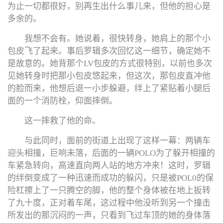
为止一切都很好，别再生出什么事儿来，但他的担心是
多余的。
我想不会有。她说着，很快转身，她肩上的那个小
包皮飞了起来。事后罗辑多次回忆这一细节，确定她不
是故意的。她背那个LV包皮的方式很特别，以前也多次
见她转身时把那小包皮悠起来，但这次，那包皮直冲他
的脸而来，他想后退一小步躲避，绊上了紧贴着小腿后
面的一个消防栓，仰面摔倒。
这一摔救了他的命。
与此同时，面前的街道上出现了这样一幕：两辆车
迎头相撞，巨响未落，后面的一辆POLO为了躲开相撞的
车紧急转向，高速直向两人站的地方冲来！这时，罗辑
的绊倒变成了一种迅速而成功的躲闪，只是被POL0的保
险杠擦上了一只腾空的脚，他的整个身体被在地上扳转
了九十度，正对着车尾，这过程中他没听到另一个撞击
所发出的那沉闷的一声，只看到飞过车顶的她的身体落