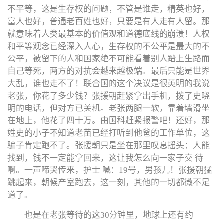
不平等，这是生存权的问题，不管是谁走，精英也好，
富人也好，普通老百姓也好，只要是有人走有人留。那
就意味着人类最基本的价值观和道德底线的崩溃！人权
和平等观念已经深入人心，生存权的不公平是最大的不
公平，被留下的人和国家绝不可能看着别人踏上生路而
自己等死，两方的对抗会越来越极端。最后只能是世界
大乱，谁也走不了！联合国的这个决议是很英明的我说
老张，你花了多少钱？张援朝赶紧拿出手机，拨了史晓
明的电话，但对方已关机。老张两腿一软，靠着墙滑坐
在地上，他花了四十万。由国科赶紧报警吧！还好，那
姓史的小子不知道老苗已经打听到他爸的工作单位，这
骗子肯定跑不了。张援朝只是坐在那里叹息摇头：人能
找到，钱不一定能拿回来，这让我怎么向一家子交 待
啊。一声啼哭传来，护士 喊：19号，男孩儿！张援朝猛
跳起来，朝候产室跑去，这一刻，其他的一切都微不足
道了。
也是在老张等待的这30分钟里，地球上还有约