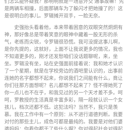
们怎么能怀疑我？那明明就是一场意外交 通事故嘛！先
是两辆车相撞，后面那辆车为了躲闪才把她撞了的！这
是很明白的事儿。罗辑摊开双手，一脸无奈。
史强抬头看着他，本来带着困意的双眼突然炯炯有
神，那好像总是带着笑意的眼神中藏着一股无形的杀
气，老练而尖锐，令罗辑很恐慌。我可没提这事儿啊，
是你先提的，这就好，上面不让我说更多的情况，我也
不知道更多的，刚才还发愁咱们没话题聊呢，来，坐
坐。罗辑没有坐，站在史强面前接着说：我和她才认识
了一个星期，就是在学校旁边的酒吧里认识的，出事前
连她的名字都想不起来，你说我们之间能有什么，竟让
你们往那方面想呢？名儿都想不起来了？怪不得她死了
你一点儿也不在乎，和我见过的另一个天才差不多。呵
呵，罗教授的生活真是丰富多彩，隔一段就认识一个女
孩儿，档次还都不低。这犯法吗？当然不，我只是羡
慕。我在工作中有一个原则：从不进行道德判断。我要
对付的那些主儿，成色可都是最纯的。我要是对他们婆
婆妈妈：你看你都干了些什么啊？你对得起社会对得起