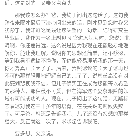
近。这是对的。父亲又点点头。
那我该怎么办？爸，我终于问出这句话了，这句我
整夜未眠才最后下决心问出来的话，刚才见到您时我又
犹豫了，我知道这是最让您失望的一句话。记得研究生
毕业后，我作为一名上尉见习 官进入舰队时，您说：北
海啊，你还差得远，这么说是因为我现在还能轻易地理
解你。能让我理解，说明你的思想还简单，还不够深，
等到我看不透搞不懂你，而你能轻易理解我的那一天，
你才算真正长大了了。后来，我照您说的长大了您再也
不可能那样轻易地理解自己的儿子了，说您丝毫没有对
此感到悲哀我不信，但儿子确实正在成为您能寄以希望
的那种人，那种虽不可爱，但在海军这个复杂艰险的领
域有可能成功的人。现在，儿子问出了这句话，无疑标
志着您对我这三十多年的培育，在最关键的时候失败
了。可是爸，您还是告诉我吧，儿子还没有您想的那样
强大，反正就这一次了，求求您告诉我吧。
要多想。父亲说。