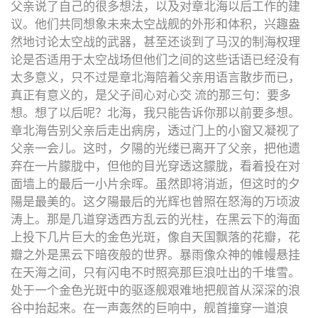
父亲说了自己的很多想法，以及对章北海以后工作的建
议。他们共同想象未来太空战舰的外形和体积，兴趣盎
然地讨论太空战的武器，甚至还谈到了马汉的制海权理
论是否适用于太空战场但他们之间的这些话语已经没有
太多意义，只不过是章北海陪着父亲用语言散步而已，
真正有意义的，是父子间心对心交 流的那三句：要多
想。想了以后呢？北海，我只能告诉你那以前要多想。
章北海告别父亲后走出病房，透过门上的小窗又凝视了
父亲一会儿。这时，夕陽的光缕已离开了父亲，把他遗
弃在一片朦胧中，但他的目光穿透这朦胧，看着投在对
面墙上的最后一小片余晖。虽然即将消逝，但这时的夕
陽是最美的。这夕陽最后的光辉也曾照在怒海的万顷波
涛上。那是几道穿透西方乱云的光柱，在黑云下的海面
上投下几片巨大的金色光斑，像自天国飘落的花瓣，花
瓣之外是黑云下暗夜般的世界。暴雨像众神的帷幔悬挂
在天海之间，只有闪电不时照亮那巨浪吐出的千堆雪。
处于一个金色光斑中的驱逐舰艰难地把舰首从深深的浪
谷中抬起来。在一声轰然的巨响中，舰首撞穿一道浪