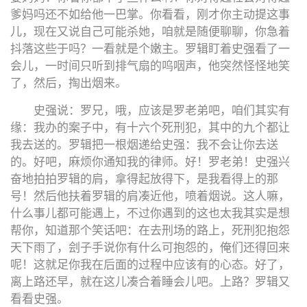
爹妈吗还不如给他一巴掌。你看看，刚才你主动提这事
儿，现在又说自己可能杀她，咱就是随便聊聊，你急着
抖落这些于吗？一看就是个嫩主。罗辑盯着史强看了一
会儿，一时间只听到排气扇的呜咽声，他突然怪怪地笑
了，然后，掏出烟来。
史强说：罗兄，哦，应该是罗老弟吧，咱们其实有
缘：我办的案子中，有十六个死刑犯，其中的九个都让
我去送的。罗辑把一根烟递给史强：我不会让你去送
的。好吧，麻烦你通知我的律师。好！罗老弟！史强兴
奋地拍拍罗辑的肩，拿得起放得下，是我看得上的那
号！然后他扶着罗辑的肩凑近他，喷着烟说。这人嘛，
什么事儿都可能遇上，不过你遇到的这也太我其实是想
帮你，知道那个笑话吧：在去刑场的路上，死刑犯抱怨
天下雨了，刽子手说你有什么可抱怨的，俺们还得回来
呢！这就足你我在后面的过程中应该有的心态。好了，
离上路还早，就在这儿凑合着睡会儿吧。上路？罗辑又
看看史强。