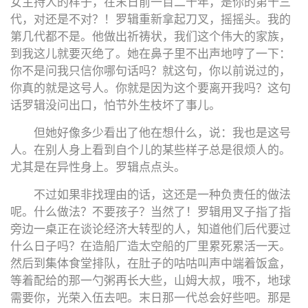
女主持人的样子，在末日前一百二十年，是你的第十三
代，对还是不对？！罗辑重新拿起刀叉，摇摇头。我的
第几代都不是。他做出祈祷状，我们这个伟大的家族，
到我这儿就要灭绝了。她在鼻子里不出声地哼了一下：
你不是问我只信你哪句话吗？就这句，你以前说过的，
你真的就是这号人。你就是因为这个要离开我吗？这句
话罗辑没问出口，怕节外生枝坏了事儿。
但她好像多少看出了他在想什么，说：我也是这号
人。在别人身上看到自个儿的某些样子总是很烦人的。
尤其是在异性身上。罗辑点点头。
不过如果非找理由的话，这还是一种负责任的做法
呢。什么做法？不要孩子？当然了！罗辑用叉子指了指
旁边一桌正在谈论经济大转型的人，知道他们后代要过
什么日子吗？在造船厂造太空船的厂里累死累活一天。
然后到集体食堂排队，在肚子的咕咕叫声中端着饭盒，
等着配给的那一勺粥再长大些，山姆大叔，哦不，地球
需要你，光荣入伍去吧。末日那一代总会好些吧。那是