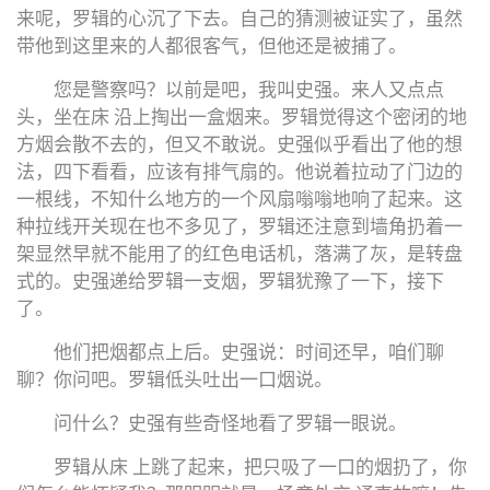
来呢，罗辑的心沉了下去。自己的猜测被证实了，虽然
带他到这里来的人都很客气，但他还是被捕了。
您是警察吗？以前是吧，我叫史强。来人又点点
头，坐在床 沿上掏出一盒烟来。罗辑觉得这个密闭的地
方烟会散不去的，但又不敢说。史强似乎看出了他的想
法，四下看看，应该有排气扇的。他说着拉动了门边的
一根线，不知什么地方的一个风扇嗡嗡地响了起来。这
种拉线开关现在也不多见了，罗辑还注意到墙角扔着一
架显然早就不能用了的红色电话机，落满了灰，是转盘
式的。史强递给罗辑一支烟，罗辑犹豫了一下，接下
了。
他们把烟都点上后。史强说：时间还早，咱们聊
聊？你问吧。罗辑低头吐出一口烟说。
问什么？史强有些奇怪地看了罗辑一眼说。
罗辑从床 上跳了起来，把只吸了一口的烟扔了，你