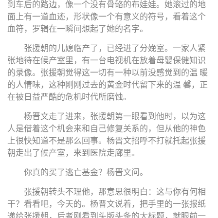
到车后的路边，像一个没有骨骼的布娃娃。她滚过的地
面上有一道血迹，形状像一个有意义的符号，看着这个
血符，罗辑在一瞬间想起了她的名字。
张援朝的儿媳临产了，已经进了分娩室。一家人紧
张地待在候产室里，有一台电视机在放着母婴保健知识
的录像。张援朝觉得这一切有一种以前没感觉到的温 暖
的人情味，这种刚刚过去的黄金时代留下来的温 馨，正
在被日益严酷的危机时代所磨蚀。
杨晋文走了进来，张援朝第一眼看到他时，以为这
人是借着这个机会来和自己修复关系的，但从他的神色
上很快知道不是那么回事。杨晋文招呼不打就托起张援
朝走出了候产室，来到医院走廊里。
你真的买了逃亡基金？杨晋文问。
张援朝转头不理他，那意思很明白：这与你有何相
干？看看吧，今天的。杨晋文说着，把手里的一张报纸
递给张援朝，后者刚看到头版头条的大标题，就眼前一