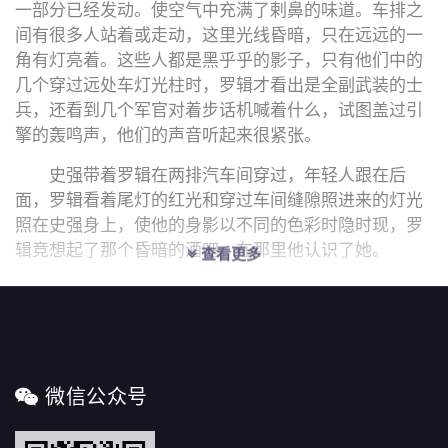
一部分已经发动。使空气中充满了剌鼻的味道。车排之
间有很多人站着或走动，这里光线昏暗，只在远远的一
角有灯亮着。这些人都是黑乎乎的影子，只有他们中的
几个穿过远处车灯光柱时，罗辑才看出是全副武装的士
兵，还看到几个军官对着步话机喊着什么，试图盖过引
擎的轰鸣声，他们的声音听起来很紧张。
史强带着罗辑在两排汽车间穿过，年轻人跟在后
面，罗辑看着尾灯的红光和穿过车间缝隙照进来的灯光
照在史强身上，使他的身影以不同的色彩时隐时现，罗
辑竞想起了那个昏暗的酒吧，在那里他认识了她。
查看更多
微信公众号