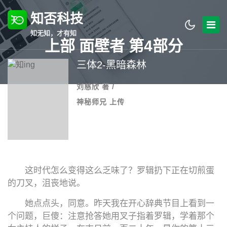
知否科技
知无知，才有知
上部 面壁者 第4部分
三体2-黑暗森林
刘慈欣 著 /
神秘师兄 上传
这时代怎么变得这么乏味了？罗辑扔下正在切煎蛋
的刀叉，沮丧地说。
她点点头，同意。昨天我在开心辞典节目上看到一
个问题，巨傻：注意抢答她用叉子指着罗辑，学着那个